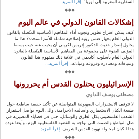
السفارية المغربية إلى أوربا".
إقرأ المزيد...
إشكالات القانون الدولي في عالم اليوم
كيف يمكن اقتراح تطوير وتجويد أداء المفاهيم الأساسية المتّصلة بالقانون
الدولي العام بجهاز ضمن رؤية إصلاحية شاملة للأمم المتحدة؟ هذا ما
يحاول إصدار حديث للدكتور إدريس لكريني أن يجيب عنه حيث يسلط
المؤلف الضوء على مجموعة من المفاهيم الأساسية المتّصلة بالقانون
الدولي العام بأسلوب أكاديمي في علاقة ذلك بمفهوم هذا القانون
وسياقاته ومصادره وفروعه ومبادئه..
إقرأ المزيد...
الإسرائيليون يحتلون القدس أم يحررونها
مصطفى يوسف اللداوي
لا تتوقف الاستفزازات الصهيونية المتواصلة عن تأكيد حقيقة ساطعة حول
طبيعة الكيان الاستعماري وأساليبه الاجرامية، والى اليوم يواصل استفزاز
الشعب الفلسطيني بكل الطرق والوسائل، حتى في قضاياه المصيرية في
ظل التواطؤ والصمت التي تواجه به القضية الفلسطينية اليوم، وأيضا عودة
هذا الكيان لمحاولة تهويد القدس الشريف.
إقرأ المزيد...