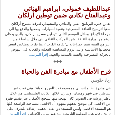
عبداللطيف خمولي، ابراهيم الهنائي
وعبدالفتاح نكادي ضمن توطين أرلكان
ضمن فقرة البرنامج الفني والثقافي والتنشيطي لفرقة مسرح أرلكان
سعيا لترسيخ الثقافة المسرحية وتنمية للمهارات وصقلها والدفع بها الى
مرحلة الإبداع. وخلال الموسم الثاني لتوطين مسرح أرلكان، والذي يحظى
بدعم من وزارة الثقافة، شهد المركب الثقافي بني ملال سلسلة من
البرامج الفنية تتميز بمراعاته ل"ثقافة القرب"، هنا تقرير وملخص لبعض
محطاتها الأساسية والتي تروم المساهمة الفعلية والفعالة في النهوض
بالحركة المسرحية والفنية بالمدينة والجهة.
إقرأ المزيد...
فرح الأطفال مع مبادرة الفن والحياة
زياد جيّوسي
هي مبادرة بطابع إنساني وموسومة ب"الفن والحياة" وهي تمت عبر
نشاطين في شهر رمضان، وشارك خلالها الكاتب الفلسطيني من خلال
تأطير ورشة في التصوير كان الهدف منها تشجيع الأطفال عبر تقديم فقرة
عن الأقصى كي يتوضح بذهنهم مفهوم أن الأقصى بمساحته الواسعة كلها
هو المسجد الأقصى وليس المسجد ذو القبة الذهبية، إضافة للتعرف على
تاريخ وقدم هذه المعلمة التاريخية منذ عهد يبوس الكنعاني.
إقرأ المزيد...