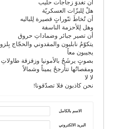
أن تغدوَ زجاجات حليب
هلْ لِلبزّات العسكريّة
أن تُخاطَ تنّوراتٍ قصيرة لِلباليه
وهل لِلأحزمة الناسفة
أن تصير جبائر وضماداتِ حروق
يتكوّمُ نابليون والمقدوني والحجّاج بِلز
يجيبون معاً
بصوتٍ يرشَحُ بالأمونيا وزقزقة طاولاتِ ا
ومقصاتُها تتأرجحُ يميناً وشمالاً
لا لا
نحن كاذبون فلا تصدّقونا
!
الاسم بالكامل
البريد الالكتروني