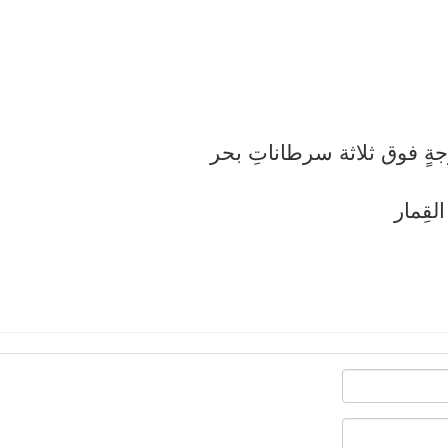
وجةٍ فوق ثلاثة سرطاناتِ بحر
لقِمار