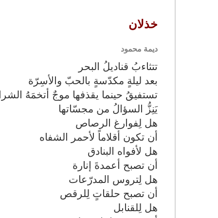
خذلان
ديمة محمود
تتثاءبُ قناديلُ البحر
بعد ليلةٍ مكدّسةٍ بالحبّ والأسِرّة
تستفيقُ حينما يقذفها موجٌ أتخمَهُ ال
يَنِزُّ السؤالُ من مجسّاتها
هل لِفوارغ الرصاص
أن تكون أقلاماً لأحمر الشفاه
هل لأفواه البنادق
أن تصبح أعمدةَ إنارة
هل لِتروس المدرّعات
أن تصبح حلقاتٍ لِلرقص
هل لِلقنابل