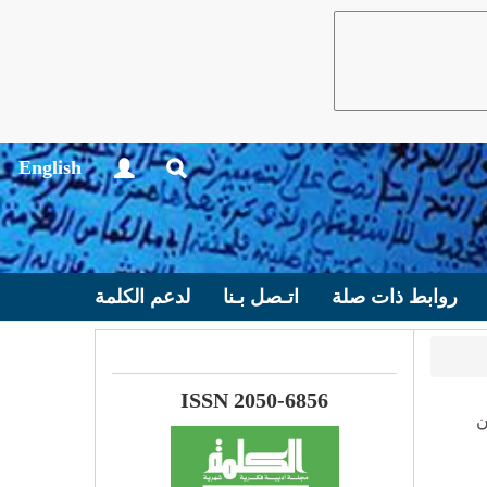
English
روابط ذات صلة
اتـصل بـنا
لدعم الكلمة
ISSN 2050-6856
ن