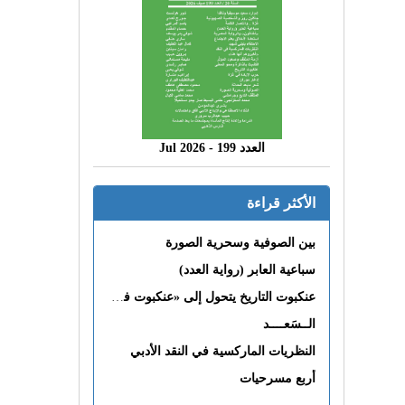
العدد 199 - 2026 Jul
الأكثر قراءة
بين الصوفية وسحرية الصورة
سباعية العابر (رواية العدد)
عنكبوت التاريخ يتحول إلى «عنكبوت فى القلب»
الــسَعــــد
النظريات الماركسية في النقد الأدبي
أربع مسرحيات