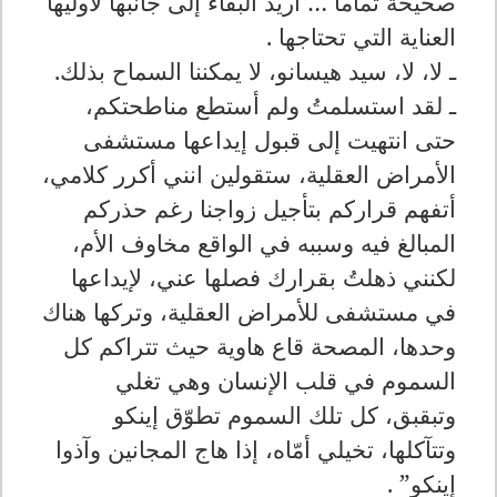
صحيحة تماماً … أريد البقاء إلى جانبها لأوليها
العناية التي تحتاجها .
ـ لا، لا، سيد هيسانو، لا يمكننا السماح بذلك.
ـ لقد استسلمتُ ولم أستطع مناطحتكم،
حتى انتهيت إلى قبول إيداعها مستشفى
الأمراض العقلية، ستقولين انني أكرر كلامي،
أتفهم قراركم بتأجيل زواجنا رغم حذركم
المبالغ فيه وسببه في الواقع مخاوف الأم،
لكنني ذهلتُ بقرارك فصلها عني، لإيداعها
في مستشفى للأمراض العقلية، وتركها هناك
وحدها، المصحة قاع هاوية حيث تتراكم كل
السموم في قلب الإنسان وهي تغلي
وتبقبق، كل تلك السموم تطوّق إينكو
وتتآكلها، تخيلي أمّاه، إذا هاج المجانين وآذوا
إينكو” .