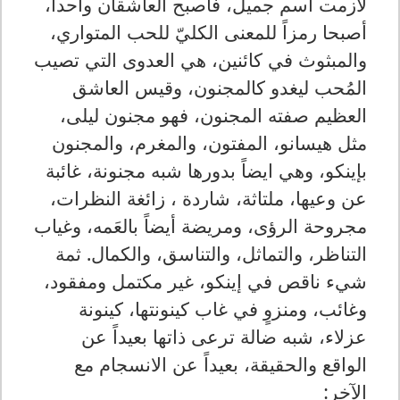
لازمت اسم جميل، فأصبح العاشقان واحداً،
أصبحا رمزاً للمعنى الكليّ للحب المتواري،
والمبثوث في كائنين، هي العدوى التي تصيب
المُحب ليغدو كالمجنون، وقيس العاشق
العظيم صفته المجنون، فهو مجنون ليلى،
مثل هيسانو، المفتون، والمغرم، والمجنون
بإينكو، وهي ايضاً بدورها شبه مجنونة، غائبة
عن وعيها، ملتاثة، شاردة ، زائغة النظرات،
مجروحة الرؤى، ومريضة أيضاً بالعَمه، وغياب
التناظر، والتماثل، والتناسق، والكمال. ثمة
شيء ناقص في إينكو، غير مكتمل ومفقود،
وغائب، ومنزوٍ في غاب كينونتها، كينونة
عزلاء، شبه ضالة ترعى ذاتها بعيداً عن
الواقع والحقيقة، بعيداً عن الانسجام مع
الآخر: