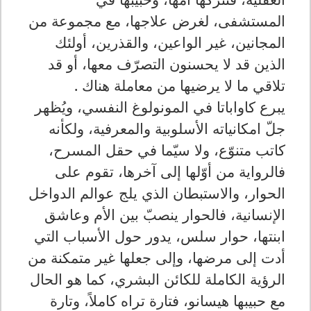
المستشفى، لغرض علاجها، مع مجموعة من
المجانين، غير الواعين، والقذرين، أولئك
الذين قد لا يحسنون التصرّف معها، أو قد
تلاقي ما لا يرضيها من معاملة هناك .
يبرع كاواباتا في المونولوغ النفسي، ويُظهر
جلّ امكانياته الأسلوبية والمعرفية، ولكأنه
كاتب متنوّع، ولا سيّما في حقل المسرح،
فالرواية من أوّلها إلى آخرها، تقوم على
الحوار، والاستبطان الذي يلج عوالم الدواخل
الإنسانية، فالحوار ينصبّ بين الأم وعاشق
ابنتها، حوار سلس، يدور حول الأسباب التي
أدت إلى مرضها، وإلى جعلها غير متمكنة من
الرؤية الكاملة للكائن البشري، كما هو الحال
مع حبيبها هيسانو، فتارة تراه كاملاً، وتارة