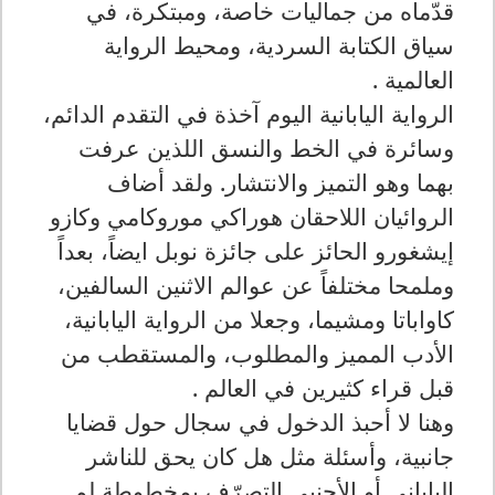
قدّماه من جماليات خاصة، ومبتكرة، في
سياق الكتابة السردية، ومحيط الرواية
العالمية .
الرواية اليابانية اليوم آخذة في التقدم الدائم،
وسائرة في الخط والنسق اللذين عرفت
بهما وهو التميز والانتشار. ولقد أضاف
الروائيان اللاحقان هوراكي موروكامي وكازو
إيشغورو الحائز على جائزة نوبل ايضاً، بعداً
وملمحا مختلفاً عن عوالم الاثنين السالفين،
كاواباتا ومشيما، وجعلا من الرواية اليابانية،
الأدب المميز والمطلوب، والمستقطب من
قبل قراء كثيرين في العالم .
وهنا لا أحبذ الدخول في سجال حول قضايا
جانبية، وأسئلة مثل هل كان يحق للناشر
الياباني أو الأجنبي التصرّف بمخطوطة لم