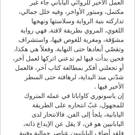
العمل الأخير للروائي الياباني جاء غير
مكتمل، ومبتور الأواخر، وفيه خلل جمالي،
تداركته بنية الرواية وسلاستها ونهجها
اللغوي، المروي بطريقة لافتة. فهي رواية
مشوّقة، ومغرية للغوص فيها، واستشراف
وتقصّي أبعادها حتى النهاية. وفعلاً هي هكذا،
فحين بدأت فيها لم تدعني اتركها لعمل آخر،
أو تجعلني أفكر بمطالعة كتاب آخر، فالعمل
شدّني منذ البداية، لرهافته حتى السطر
الأخير فيها .
إن ياسونوري كاواباتا في عمله المتروك
للمجهول، غبّ انتحاره على الطريقة
اليابانية، يلجأ إلى الفن. فالانتحار لدى
اليابانيين هو فن، لا يقل عن الإبداع ذاته،
فلقد أضاف اليابانيون عناصر جمالية وفنية