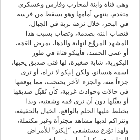
وهي فتاة وابنة لمحارب وفارس وعسكري
متقدم، ينتهي أمامها وهو يسقط من فرسه
في البحر، خلال نزهة برية في الجبال،
فتصاب ابنته بصدمة، وتصاب بسبب هذا
المشهد المروِّع لنهاية والدها، بمرض العَمَه،
أو عمى الجسد، فأينِكو فتاة في طور
البكورية، شابة صغيرة، لها فتى صديق يحبها،
اسمه هيسانو، ولكن إينِكو لا تراه، أو ترى
جزءاً منه، والجزء الآخر يحتجب، مما يوقعها
في حالات وحوادث غريبة، كأن تُقبِّل صديقها
أو يقبِّلها دون أن ترى فمه وشفتيه، وبذا
يختلط عليها الحلم بالواقع، الخيال بالحقيقة،
وتتراكم لديها مشاهد مجتزأة وغير مكتملة،
ولهذا توْدع مستشفى “إيكتو” للأمراض
العقلية، فتتركها أمها، وحبيبها في