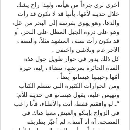
أخرى ترى جزءاً من هيأته، ولهذا راح يشك
خلال حديثه لأمّها، بأنها قد لا تكون قد رأت
والدها، وهو يهوي بفرسه إلى البحر من عَل،
وهو على ذروة الجبل المطل على البحر، أو
قد تكون رأت نصف المشهد مثلاً، والنصف
الآخر غام وتلاشى واختفى .
كل ذلك يدور في حوار طويل حول هذه
الفتاة الحائرة بمرضها، تنضاف إليه، حيرة
أمّها وحبيبها هيسانو أيضاً .
ومن الحوارات الكثيرة التي تنتظم الكتاب
وتهيمن عليه، يقول هيسانو في حديثه للأم:
“ـ لو وافقتم فقط، أنت والأطباء، فأنا راغب
في الزواج بإينكو والعيش معها هناك في
المصحة، آه أنا آسف، لم أعبّر بطريقة