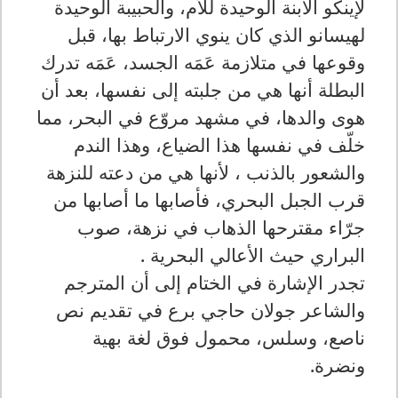
لإينكو الابنة الوحيدة للأم، والحبيبة الوحيدة
لهيسانو الذي كان ينوي الارتباط بها، قبل
وقوعها في متلازمة عَمَه الجسد، عَمَه تدرك
البطلة أنها هي من جلبته إلى نفسها، بعد أن
هوى والدها، في مشهد مروّع في البحر، مما
خلّف في نفسها هذا الضياع، وهذا الندم
والشعور بالذنب ، لأنها هي من دعته للنزهة
قرب الجبل البحري، فأصابها ما أصابها من
جرّاء مقترحها الذهاب في نزهة، صوب
البراري حيث الأعالي البحرية .
تجدر الإشارة في الختام إلى أن المترجم
والشاعر جولان حاجي برع في تقديم نص
ناصع، وسلس، محمول فوق لغة بهية
ونضرة.