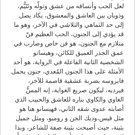
لعل الحب وأنساقه من عشق وتولّه وتَتَيُّم،
وذوبان بين العاشق والمعشوق، يكاد يصل
إلى حد التماهي والتلاشي في الآخر، وهو ما
قد يؤدي إلى الجنون، الحب العظيم فنّ
متلازم مع الجنون، هو فن خاص وضارب في
عمق الجذر العميق للكائن، وهيسانو
الشخصية الثانية الفاعلة في الرواية، هو أحد
الأمثلة على هذا الجنون المُعدي، جنون يحمل
فايروسه بضربة عشقية قاصمة للآخر،
فيرديه، ليكون صريع الغواية، إنه المسُّ
الغاوي والكاوي بناره للعاشق والحبيب الذي
أصابته عدوى شقه الثاني، فهيسانو هنا هو
مثل قيس،وديك الجن و روميو، ومثل جميل
بثينة، حيث أصبحت بثينة صفة للشاعر، وبذا