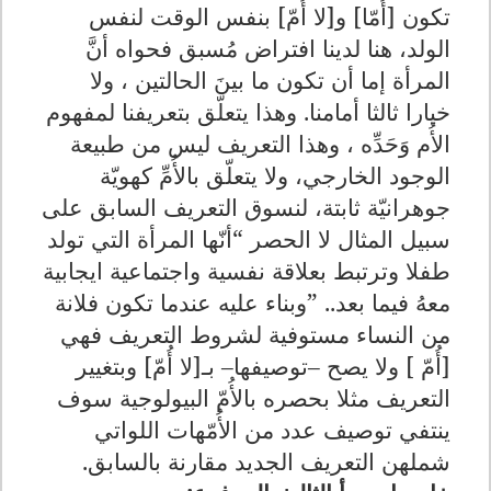
تكون [أُمّا] و[لا أُمّ] بنفس الوقت لنفس
الولد، هنا لدينا افتراض مُسبق فحواه أنَّ
المرأة إما أن تكون ما بينَ الحالتين ، ولا
خيارا ثالثا أمامنا. وهذا يتعلّق بتعريفنا لمفهوم
الأُم وَحَدِّه ، وهذا التعريف ليس من طبيعة
الوجود الخارجي، ولا يتعلّق بالأُمِّ كهويّة
جوهرانيّة ثابتة، لنسوق التعريف السابق على
سبيل المثال لا الحصر “أنّها المرأة التي تولد
طفلا وترتبط بعلاقة نفسية واجتماعية ايجابية
معهُ فيما بعد.. ”وبناء عليه عندما تكون فلانة
من النساء مستوفية لشروط التعريف فهي
[أُمّ ] ولا يصح –توصيفها– بـ[لا أُمّ] وبتغيير
التعريف مثلا بحصره بالأُمّ البيولوجية سوف
ينتفي توصيف عدد من الأُمّهات اللواتي
شملهن التعريف الجديد مقارنة بالسابق
.