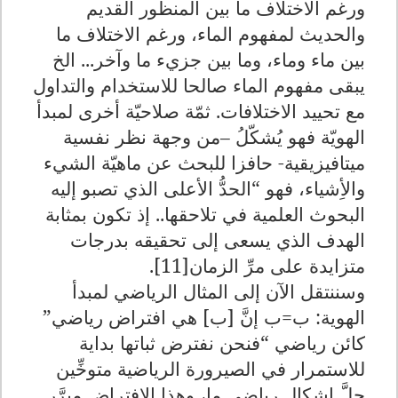
ورغم الاختلاف ما بين المنظور القديم
والحديث لمفهوم الماء، ورغم الاختلاف ما
بين ماء وماء، وما بين جزيء ما وآخر... الخ
يبقى مفهوم الماء صالحا للاستخدام والتداول
مع تحييد الاختلافات. ثمّة صلاحيّة أخرى لمبدأ
الهويّة فهو يُشكّلُ –من وجهة نظر نفسية
ميتافيزيقية- حافزا للبحث عن ماهيّة الشيء
والأِشياء، فهو “الحدُّ الأعلى الذي تصبو إليه
البحوث العلمية في تلاحقها.. إذ تكون بمثابة
الهدف الذي يسعى إلى تحقيقه بدرجات
متزايدة على مرِّ الزمان
[11]
.
وسننتقل الآن إلى المثال الرياضي لمبدأ
الهوية: ب=ب إنَّ [ب] هي افتراض رياضي”
كائن رياضي “فنحن نفترض ثباتها بداية
للاستمرار في الصيرورة الرياضية متوخِّين
حلَّ إشكال رياضي ما، وهذا الافتراض مبرَّر