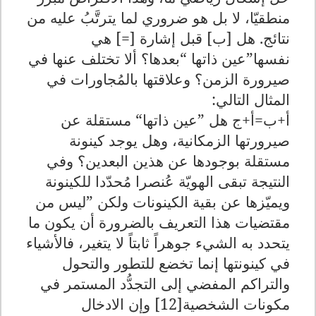
منطقيّا، لا بل هو ضروري لما يترتَّبُ عليه من
نتائج. هل [ب] قبل إشارة [=] هي
نفسها”عين ذاتها “بعدها؟ ألا تختلف عنها في
صيرورة الزمن؟ وعلاقتها بالمُجاورات في
المثال التالي
:
أ+ب=أ+ج هل ”عين ذاتها“ مستقلة عن
صيرورتها الزمكانية، وهل يوجد كينونة
مستقلة بوجودها عن هذين البعدين؟ وفي
النتيجة تبقى الهويّة عُنصرا مُحدّدا للكينونة
ويميّزها عن بقية الكينونات ولكن ”ليس من
مقتضيات هذا التعريف بالضرورة أن يكون ما
يتحدد به الشيء جوهراً ثابتاً لا يتغير، فالأشياء
في كينونتها إنما تخضع للتطور والتحول
والتراكم المفضي إلى التجدُّد المستمر في
مكونات الشخصية[12] وإن الادخال