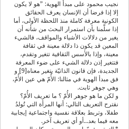
نجيب محمود على مبدأ الهوية: ”هو لا يكون
إلا إذا فرضا أن الإنسان يعرف الحقائق
الكونية معرفة كاملة منذ اللحظة الأولى، أما
إذا سلَّمنا بأن استمرار البحث من شأنه أن
يغير من دلالات الأشياء والمواقف، فالشيء
المعين قد يكون ذا دلالة معينة في ثقافة
معينة، وإذا بالأسس الثقافية تتغير وتقدم،
فتتغير إذن دلالة الشيء على ضوء المعرفة
الجديدة، فإن قانون الذاتيّة يتغير معناه[9] و
فق مبدأ الهوية في مثالنا: الأُمّ هي عين الأُمّ،
وهي جوهر ثابت.
و لكن ما هو جوهر الأُمّ ؟ ما تعريف الأُمّ؟
نقترح التعريف التالي: أنها المرأة التي تُولدُ
طفلا، وتربط بعلاقة نفسية واجتماعية إيجابية
معه فيما بعد...أو أي تعريف آخر.
*
التعقيب: ربّما من الصعوبة بمكان الوصول