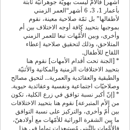
أشهر] فالأُمّ ليست بهويّة جوهرانيّة ثابتة
بأعمار 1، 3، 6 أشهر“العمر الزمني
لأطفالها” بل ثمّة صلاحية معينة، نقوم
بموجبها بتحييد كافة أوجه الاختلاف بين أم
وأخرى، وبين الأُمَّهات تبعا للعمر الزمني
المتلاحق، وذلك لتحقيق صلاحية إعطاء
اللقاح للأطفال.
*
[الجنة تحت أقدام الأمهات] نقوم هنا
بتحييد الاختلافات الزمنية والمكانية والأثنيّة
والطبقية والعقائدية والعمرية... لتحيق مصالح
وصلاحيّات اجتماعية ونفسية وعقائدية حيوية.
*
[إنّ أكبر نسبة توافق في زرع الكلية، تكون
من الأم المتبرعة] نقوم هنا بتحييد الاختلافات
بين أُمّ وأخرى، والتركيز على نسبة التوافق
ما بين الشفرة الوراثية للأمّهات مع أولادهنّ،
فالأُمَّهات بالتَّبني مُستبعدات تماما في هذا