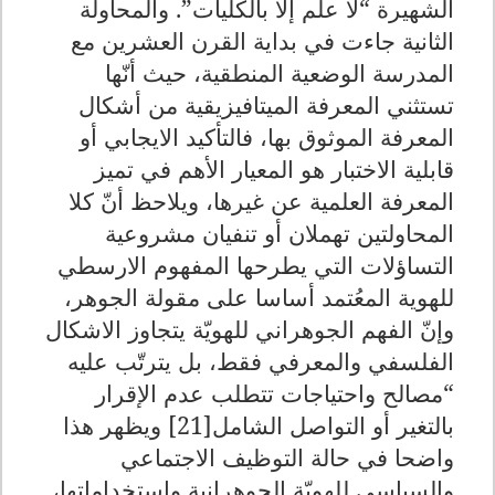
الشهيرة “لا علم إلا بالكليات”. والمحاولة
الثانية جاءت في بداية القرن العشرين مع
المدرسة الوضعية المنطقية، حيث أنّها
تستثني المعرفة الميتافيزيقية من أشكال
المعرفة الموثوق بها، فالتأكيد الايجابي أو
قابلية الاختبار هو المعيار الأهم في تميز
المعرفة العلمية عن غيرها، ويلاحظ أنّ كلا
المحاولتين تهملان أو تنفيان مشروعية
التساؤلات التي يطرحها المفهوم الارسطي
للهوية المعُتمد أساسا على مقولة الجوهر،
وإنّ الفهم الجوهراني للهويّة يتجاوز الاشكال
الفلسفي والمعرفي فقط، بل يترتّب عليه
“مصالح واحتياجات تتطلب عدم الإقرار
بالتغير أو التواصل الشامل[21] ويظهر هذا
واضحا في حالة التوظيف الاجتماعي
والسياسي للهويّة الجوهرانية واستخداماتها،