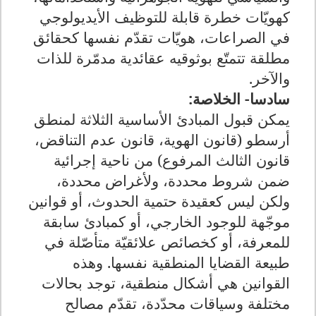
كهويّات خطرة قابلة للتوظيف الأيديولوجي
في الصراعات، هويّات تقدّم نفسها كحقائق
مطلقة تتمتّع بوثوقيه عقائدية مدمّرة للذات
والآخر
.
سادسا- الخلاصة:
يمكن قبول المبادئ الأساسية الثلاثة لمنطق
أرسطو (قانون الهوية، قانون عدم التناقض،
قانون الثالث المرفوع) من ناحية إجرائية
ضمن شروط محددة، ولأغراض محددة،
ولكن ليس كعقيدة حتمية الحدوث، أو قوانين
موجّهة للوجود الخارجي، أو كمبادئ سابقة
للمعرفة، أو كخصائص علائقيّة متأصّلة في
طبيعة القضايا المنطقية نفسها. وهذه
القوانين هي أشكال منطقية، توجد بحالات
مختلفة وسياقات محدّدة، تقدّم مصالح