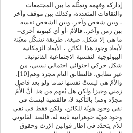
إداركه وفهمه وتمثُّله ما بين المجتمعات
والثقافات المتعددة، وكذلك بين موقف وآخر
، وبين شخص وآخر، وبين الشخص نفسه
بين زمن وآخر.. فالأُمّ -أو أي كينونة أخرى–
ما هي إلا شكل، صيغة، طريقة تشكّل معيّنة
لأبعاد وجود هذا الكائن ، الأبعاد الزمكانية
البيولوجية النفسية الاجتماعية القانونية..
شكل حركي احتوائي احتمالي نسبي، من
غير تطابق، فالتطابق التام مجرد وهم[10].
والأُمّ هي ليستْ نفسها تماما ولو بعد فاصل
زمني وجيز! ولكن هل يُفهم من هذا أنَّ الأُمّ
مجرَّد وهم! بالتأكيد لا، فالقضية ليستْ في
نفي وجود هويّة للكائن، ولكن فقط في نفي
وجود هويّة جوهرانية ثابتة له. فالبعد القانوني
للأم يتحدّد في إطار قوانين الإرث وحقوق