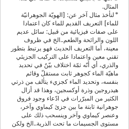
المثال.
*
لنأخذ مثال آخر عن: [الهويّة الجوهرانيّة
للماء] التعريف القديم للماء كان اعتمادا
على صفات فيزيائية من قبيل: سائل عديم
اللون والرائحة والطعم..الخ في ظروف
معينة، أما التعريف الحديث فهو يرتبط بتطور
تقني معين واعتمادا على التركيب الجزيئي
والذري، أي أنّه ثمّة اختلاف بيّنٌ في تحديد
ماهيّة الماء كجوهر ثابت مستقلّ وقائم
بنفسه، وتحديد الماء كجزيء يتألف من ذرتي
هيدروجين وذرة أوكسجين، وهذا قد أزال
الكثير من المبرّرات في ادّعاء وجود فروق
جوهرانية ثابتة ما بين جزئ كيماوي وآخر،
وعنصر كيماوي وآخر وينسحب ذلك على
مستوى الجسيمات ما تحت الذرية..الخ ولكن