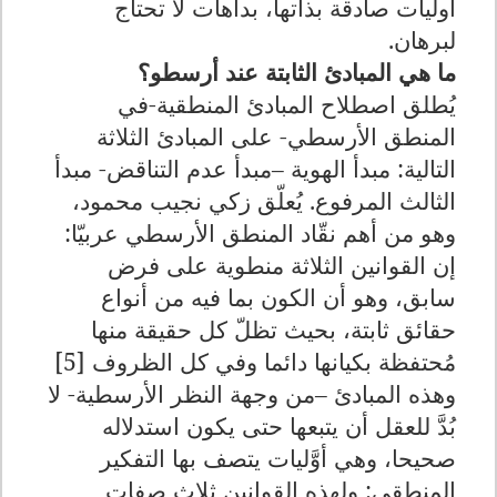
أوليات صادقة بذاتها، بداهات لا تحتاج
لبرهان.
ما هي المبادئ الثابتة عند أرسطو؟
يُطلق اصطلاح المبادئ المنطقية-في
المنطق الأرسطي- على المبادئ الثلاثة
التالية: مبدأ الهوية –مبدأ عدم التناقض- مبدأ
الثالث المرفوع. يُعلّق زكي نجيب محمود،
وهو من أهم نقّاد المنطق الأرسطي عربيّا:
إن القوانين الثلاثة منطوية على فرض
سابق، وهو أن الكون بما فيه من أنواع
حقائق ثابتة، بحيث تظلّ كل حقيقة منها
مُحتفظة بكيانها دائما وفي كل الظروف [5]
وهذه المبادئ –من وجهة النظر الأرسطية- لا
بُدَّ للعقل أن يتبعها حتى يكون استدلاله
صحيحا، وهي أوَّليات يتصف بها التفكير
المنطقي: ولهذه القوانين ثلاث صفات