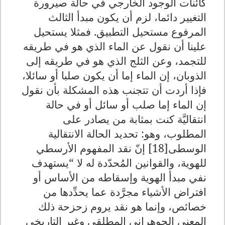
كائنات الوجود الخارجي في حالة صيرورة
التغيير دائما، لزم أن يكون مبدأ الثالث
المرفوع مستحيل التطبيق. فمثلا يستحيل
علينا أن نقول عن الماء الذي هو في طريقه
للتجمد، وعن الثلج الذي هو في طريقه إلى
الذوبان، إن الماء إما أن يكون صلبا أو سائلا،
فإذا أردت أن تتجنب هذه المشكلة بأن نقول
إن الماء إما صلب أو سائل أو في حالة
انتقاليَّة كنت بمثابة من يصادر على
المطلوب، وهو: تحديد الحالة الانتقالية
الوسطى[18] إنّ نقد المفهوم الأرسطي
للهوية، والقوانين المُحدّدة له لا “يستهدف
نفي مبدأ الهوية وإسقاطه من الأساس أو
افتراض الأشياء مجرَّدة عما يحدِّدها من
خصائص، وإنما هو نقد يروم زحزحة ذلك
المعنى الجوهراني المطلقي وغير التاريخي