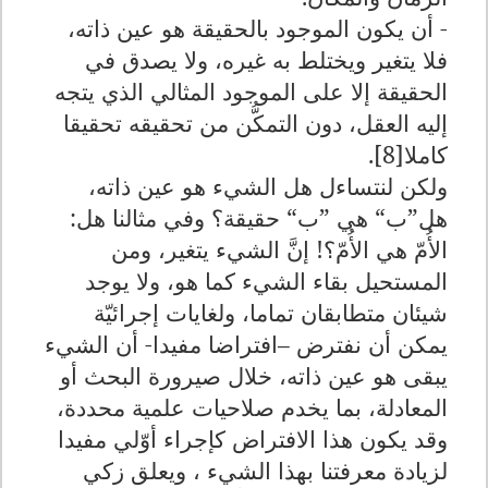
- أن يكون الموجود بالحقيقة هو عين ذاته،
فلا يتغير ويختلط به غيره، ولا يصدق في
الحقيقة إلا على الموجود المثالي الذي يتجه
إليه العقل، دون التمكُّن من تحقيقه تحقيقا
كاملا
[8]
.
ولكن لنتساءل هل الشيء هو عين ذاته،
هل”ب“ هي ”ب“ حقيقة؟ وفي مثالنا هل:
الأُمّ هي الأُمّ؟! إنَّ الشيء يتغير، ومن
المستحيل بقاء الشيء كما هو، ولا يوجد
شيئان متطابقان تماما، ولغايات إجرائيّة
يمكن أن نفترض –افتراضا مفيدا- أن الشيء
يبقى هو عين ذاته، خلال صيرورة البحث أو
المعادلة، بما يخدم صلاحيات علمية محددة،
وقد يكون هذا الافتراض كإجراء أوّلي مفيدا
لزيادة معرفتنا بهذا الشيء ، ويعلق زكي