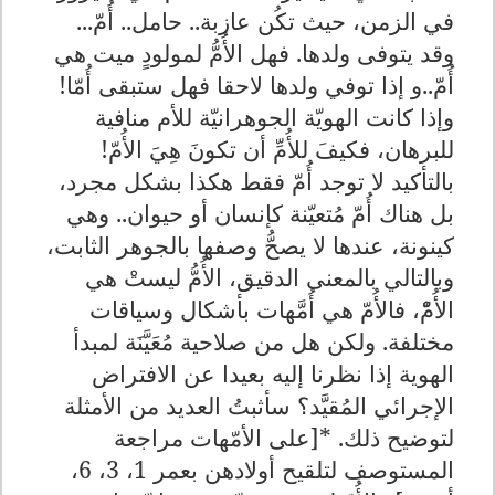
في الزمن، حيث تكُن عازبة.. حامل.. أُمّ...
وقد يتوفى ولدها. فهل الأُمُّ لمولودٍ ميت هي
أُمّ..و إذا توفي ولدها لاحقا فهل ستبقى أُمّا!
وإذا كانت الهويّة الجوهرانيّة للأم منافية
للبرهان، فكيفَ للأُمِّ أن تكونَ هِيَ الأُمّ!
بالتأكيد لا توجد أُمّ فقط هكذا بشكل مجرد،
بل هناك أُمّ مُتعيّنة كإنسان أو حيوان.. وهي
كينونة، عندها لا يصحُّ وصفها بالجوهر الثابت،
وبالتالي بالمعنى الدقيق، الأُمُّ ليستْ هي
الأُمّْ، فالأُمّ هي أُمَّهات بأشكال وسياقات
مختلفة. ولكن هل من صلاحية مُعَيَّنَة لمبدأ
الهوية إذا نظرنا إليه بعيدا عن الافتراض
الإجرائي المُقيَّد؟ سأثبتُ العديد من الأمثلة
لتوضيح ذلك. *[على الأمّهات مراجعة
المستوصف لتلقيح أولادهن بعمر 1، 3، 6،