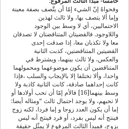
خامسا- مبدأ الثالث المرفوع:
وفحواهُ إنّ الشيء إمّا أن يتَّصف بصفة معينة
وإما ألا يتصف بها، ولا ثالث لهذين
الاحتماليين، أي لا وسط بين الوجود
واللاوجود. فالقضيتان المتناقضتان لا تصدقان
معا ولا تكذبان معا، إذا صدقت إحدى
القضيتين المتناقضتين، كذبت الثانية
والعكس، ولا ثالث بينهما، ويشترط في
المتناقضين أن يكون موضوعهما ومحمولهما
واحدا، وألا تختلفا إلا بالإيجاب والسلب ،فإذا
كانت إحداهما صادقة، كانت الثانية كاذبة ولا
وسط بينهما[16] فالأم إمّا أن تحب أولادها أو
لا تحبهم، ولا يوجد احتمال ثالث “ومثاله أيضا:
إما أن يكون العدد زوجا و إما فردا، لكنه زوج
فينتج أنه ليس بفرد، أو فرد فينتج أنه ليس
بزوج، فمبدأ الثالث المرفوع لا يمثّل حقيقة