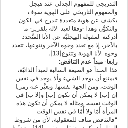
التدريجي للمفهوم الجدلي عند هيجل
والمفهوم التاريخي على الهوية سوف
يكشف عن هوية متعددة تندرج في الكون
والتكوُّن وهذا -وفقا لعبد الاله بلقزيز- ما
أدركته المقولة الهيجليَّة عن الأنا المتَّحدد
بالآخر، إذ مع تعدد وجوه الآخر وتنوعها، تتعدد
وجوه الأنا الهوية وتتنوع
[13]
.
رابعا- مبدأ عدم التناقض:
هذا المبدأ هو الصيغة السالبة لمبدأ الذاتيّة،
فيمتنع أن يوجد الشيء وألا يوجد في نفس
الوقت، ومن الجهة نفسها. ويعبَّر عنه رمزيا
إن [ب] لا يمكن أن تكون [ب] و[لا ب] في
الوقت نفسه. ومثاله لا يمكن أن تكون هذه
المرأة أُمّا ولا أُمّا في نفس الوقت
“فالتناقض مناف للمعقولية، لأن من شروط
العقل أن يكون متفقا مع نفسه[14] ويتحفّظ