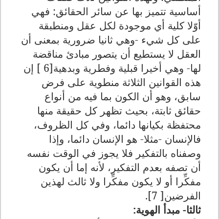
أساسية تتميز بها عن سائر الحقائق: فهي
أوّلا كلية أي موجودة لكل عقل ومنطبقة
على كل شيء -وهي ثانيا ضرورية بمعنى أن
العقل لا يستطيع أن يتصور مبادئ مناقضة
لها- وهي أخيرا قبلية وفطرية وبدهية[6 ] إن
هذه القوانين الثلاثة منطوية على فرض
سابق، وهو أن الكون بما فيه من أنواع
حقائق ثابتة، بحيث تظهر كل حقيقة منها
محتفظة بكيانها دائما، وفي كل الظروف،
فالإنسان -مثلا- هو الإنسان دائما، وإذا
وصفناه بالتفكير فلا يجوز في الوقت نفسه
أن تصفه بعدم التفكير، لأنه إما أن يكون
مفكِّرا أو لا يكون مفكِّرا ولا ثالث لهذين
الفرضين
[7 ]
.
ثالثا- مبدأ الهوية: