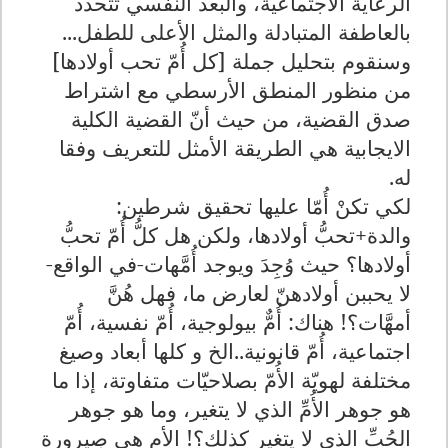
الرعاية الاجتماعية، والبعد النفسي تتحدد
بالعاطفة المتبادلة والمثل الأعلى للطفل...
وسنقوم بتحليل جملة [كل أُمّ تحب أولادها]
من منظور المنطق الأرسطي مع اشتراط
صدق القضية، من حيث أنّ القضية الكلية
الايجابية هي الطريقة الأمثل للتعريف وفقا
له
.
لكي تكنْ أُمّا عليها تحقيق شرطين:
والدة+تحبُّ أولادها، ولكن هل كلُّ أُمّ تحبُّ
أولادها؟ حيث وُجِدَ ويوجد أُمَّهات-في الواقع-
لا يحببن أولادهنّ لعارض ما، فهل هُنَّ
أمهَّات؟! هناك: أُمٌّ بيولوجية، أُمّ نفسية، أُمّ
اجتماعية، أُمّ قانونية..الخ و كلها أبعاد وصيغ
مختلفة لهويّة الأُمّ بصلاحيّات متفاوتة، إذا ما
هو جوهر الأُمِّ الذي لا يتغير، وما هو جوهر
الحُبِّ الذي لا يتغير كذلك؟! الأم هي صيرورة