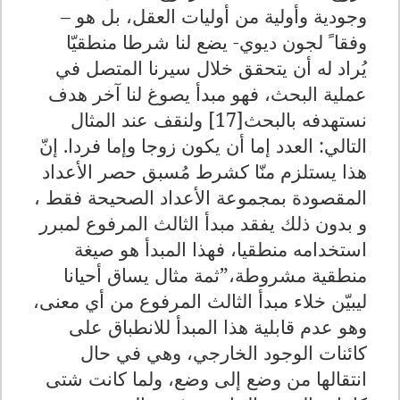
وجودية وأولية من أوليات العقل، بل هو –
وفقا ً لجون ديوي- يضع لنا شرطا منطقيّا
يُراد له أن يتحقق خلال سيرنا المتصل في
عملية البحث، فهو مبدأ يصوغ لنا آخر هدف
نستهدفه بالبحث[17] ولنقف عند المثال
التالي: العدد إما أن يكون زوجا وإما فردا. إنّ
هذا يستلزم منّا كشرط مُسبق حصر الأعداد
المقصودة بمجموعة الأعداد الصحيحة فقط ،
و بدون ذلك يفقد مبدأ الثالث المرفوع لمبرر
استخدامه منطقيا، فهذا المبدأ هو صيغة
منطقية مشروطة،”ثمة مثال يساق أحيانا
ليبيّن خلاء مبدأ الثالث المرفوع من أي معنى،
وهو عدم قابلية هذا المبدأ للانطباق على
كائنات الوجود الخارجي، وهي في حال
انتقالها من وضع إلى وضع، ولما كانت شتى