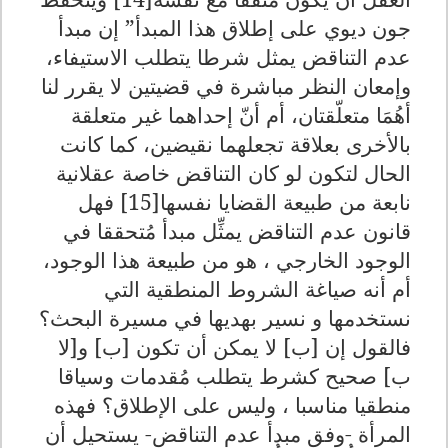
جون ديوي على إطلاق هذا المبدأ” إن مبدأ
عدم التناقض يمثل شرطا يتطلب الاستيفاء،
وإمعان النظر مباشرة في قضيتين لا يقرر لنا
أهُمَا متعلّقتان، أم أنّ إحداهما غير متعلقة
بالأخرى بعلاقة تجعلهما نقيضين، كما كانت
الحال لتكون لو كان التناقض خاصة عقلانية
نابعة من طبيعة القضايا نفسها[15] فهل
قانون عدم التناقض يمثِّل مبدأ مُتحققا في
الوجود الخارجي ، هو من طبيعة هذا الوجود،
أم أنه صياغة الشروط المنطقية التي
نستخدمها و نسير بهديها في مسيرة البحث؟
فالقول إن [ب] لا يمكن أن تكون [ب] و[لا
ب] صحيح كشرط يتطلب مُقدمات وسياقا
منطقيا مناسبا ، وليس على الإطلاق؟ فهذه
المرأة -وفق مبدأ عدم التناقض- يستحيل أن