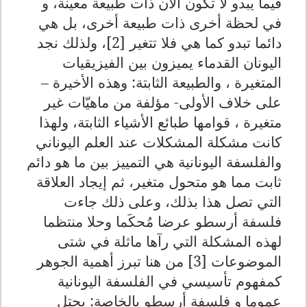
فيما يبدو لا تكون الآن ذات طبيعة معينة، و
في لحظة أخرى ذات طبيعة أخرى، بل هي
دائما تبدو كما هي فلا تتغير [2]، ولذلك نجد
اليونان القدماء يميزون بين الفيزيقيات
المتغيرة ، والطبيعة الثابتة: وهذه الأخيرة –
على خلاف الأولى- مؤلفة من ماهيّات غير
متغيرة ، قوامها طبائع الأشياء الثابتة، ولهذا
كانت مشكلة المشكلات عند العلم اليوناني
والفلسفة اليونانية هي التمييز بين ما هو دائم
ثابت مما هو متحول متغير، ثم إيجاد العلاقة
التي تصل هذا بذلك، وعلى ذلك جاءت
فلسفة أرسطو عرضا مُحكَما وحلا منتظما
لهذه المشكلة التي رآها ماثلة في شتى
الموضوعات [3] من هنا تبرز أهمية الجوهر
كمفهوم تأسيسي في الفلسفة اليونانية
عموما و فلسفة أرسطو بالخاصة: يحتل