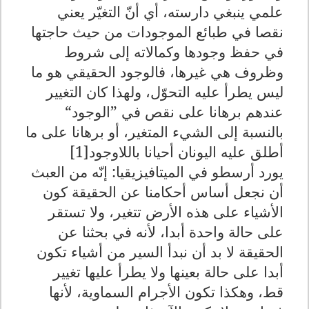
علمي ينبغي دارسته، أي أنّ التغيّر يعني
نقصا في طبائع الموجودات من حيث حاجتها
في حفظ وجودها وكمالاته إلى شروط
وظروف هي غيرها، فالوجود الحقيقي هو ما
ليس يطرأ عليه التحوّل، ولهذا كان التغيير
عندهم برهانا على نقص في ”الوجود“
بالنسبة إلى الشيء المتغير، أو برهانا على ما
أطلق عليه اليونان أحيانا باللاوجود
[1]
يورد أرسطو في الميتافيزيقيا: إنّه من العبث
أن نجعل أساس أحكامنا عن الحقيقة كون
الأشياء على هذه الأرض تتغير، ولا تستقر
على حالة واحدة أبدا، لأنه في بحثنا عن
الحقيقة لا بد أن نبدأ السير من أشياء تكون
أبدا على حالة بعينها ولا يطرأ عليها تغيير
قط، وهكذا تكون الأجرام السماوية، لأنها