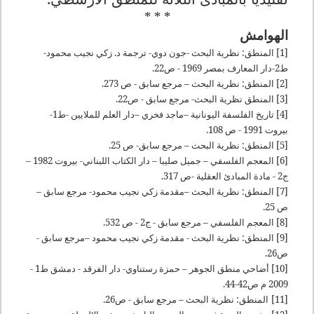
* * *
الهوامش
[1] المنطق: نظرية البحث -جون دوي- ترجمة د. زكي نجيب محمود-
ط2-دار المعارف بمصر 1969 - ص22.
[2] المنطق: نظرية البحث – مرجع سابق - ص 273.
[3] المنطق نظرية البحث- مرجع سابق - ص22.
[4] تاريخ الفلسفة اليونانية –ماجد فخري –دار العلم للملايين -ط1-
بيروت 1991 - ص 108.
[5] المنطق: نظرية البحث – مرجع سابق- ص 25.
[6] المعجم الفلسفي – جميل صليبا – دار الكتاب اللبناني- بيروت 1982 –
ج2 - مادة المبادئ العقلية -ص 317.
[7] المنطق: نظرية البحث –مقدمة زكي نجيب محمود- مرجع سابق –
ص 25.
[8] المعجم الفلسفي – مرجع سابق - ج2 - ص 532.
[9] المنطق: نظرية البحث - مقدمة زكي نجيب محمود –مرجع سابق -
ص26.
[10] أضاحي منطق الجوهر – حمزة رستناوي- دار الفرقد - دمشق ط1 -
2009 م ص42-44.
[11]
المنطق: نظرية البحث – مرجع سابق - ص26.