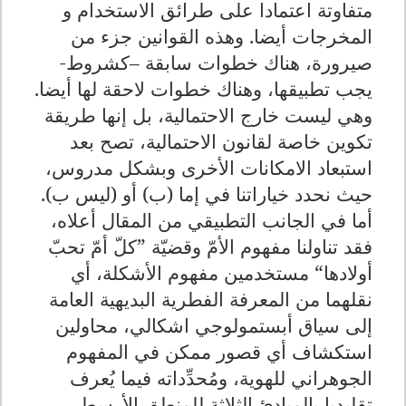
متفاوتة اعتمادا على طرائق الاستخدام و
المخرجات أيضا. وهذه القوانين جزء من
صيرورة، هناك خطوات سابقة –كشروط-
يجب تطبيقها، وهناك خطوات لاحقة لها أيضا.
وهي ليست خارج الاحتمالية، بل إنها طريقة
تكوين خاصة لقانون الاحتمالية، تصح بعد
استبعاد الامكانات الأخرى وبشكل مدروس،
حيث نحدد خياراتنا في إما (ب) أو (ليس ب).
أما في الجانب التطبيقي من المقال أعلاه،
فقد تناولنا مفهوم الأمّ وقضيّة ”كلّ أمّ تحبّ
أولادها“ مستخدمين مفهوم الأشكلة، أي
نقلهما من المعرفة الفطرية البديهية العامة
إلى سياق أبستمولوجي اشكالي، محاولين
استكشاف أي قصور ممكن في المفهوم
الجوهراني للهوية، ومُحدِّداته فيما يُعرف
تقليديا بالمبادئ الثلاثة للمنطق الأرسطي
.