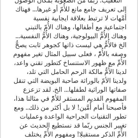
إلى تعريف جامع مانع للأُمّ أو غيرها... فهناك
أمَّهات لا ترتبط بعلاقة ايجابية نفسية
اجتماعية مع أطفالها، وهناك الأُمّ بالتبني
وهناك الأُمُّ البيولوجية، وهناك الأُمُّ النفسية...
الخ فالأُمُّ هي ليست ذاتها كجوهر ثابت يصحُّ
وصفه بالأُمّْ ، فعلى سبيل المثال تغير مفهوم
الأُمِّ مع ظهور الاستنساخ كتطور تقني واعد،
لدينا الأُمُّ مالكة الرحم الحامل التي تلد،
ولدينا الأمّ بالوراثة صاحبة البويضة التي تنقل
صفاتها الوراثية لطفلها... الخ. لقد تزعزع
المفهوم القديم المستقر للأمّْ في مثالنا هذا،
فأصبحنا أمام أُمَّين! لا بل أكثر من ذلك.. ومع
تطور التقنيات الجراحية الواعدة وعمليات
تغيير الجنس ربّما قد نستطيع الحديث عن
الأُمِّ الذكر مستقبلا! ومفهوم الأُمِّ يختلف