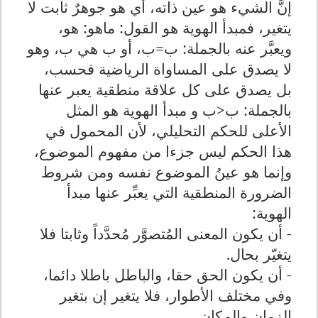
إنَّ الشيء هو عين ذاته، أي هو جوهرٌ ثابت لا
يتغير، فمبدأ الهوية هو القول: ماهو: هو،
ويعبَّر عنه بالجملة: ب=ب، أو ب هي ب، وهو
لا يصدق على المساواة الرياضية فحسب،
بل يصدق على كل علاقة منطقية يعبر عنها
بالجملة: ب
>
ب و مبدأ الهوية هو المثل
الأعلى للحكم التحليلي، لأن المحمول في
هذا الحكم ليس جزءا من مفهوم الموضوع،
وإنما هو عينُ الموضوع نفسه ومن شروط
الضرورة المنطقية التي يعبِّر عنها مبدأ
الهوية:
- أن يكون المعنى المُتصوَّر مُحدَّداً وثابتا فلا
يتغيّر بحال.
- أن يكون الحق حقا، والباطل باطلا دائما،
وفي مختلف الأطوار، فلا يتغير إن بتغير
الزمان والمكان.