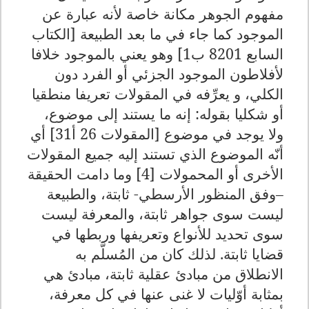
مفهوم الجوهر مكانة خاصة لأنه عبارة عن
الموجود كما جاء في ما بعد الطبيعة [الكتاب
السابع 8201 ب1] وهو يعني بالموجود خلافا
لأفلاطون الموجود الجزئي أو الفرد دون
الكلي، و يعرِّفه في المقولات تعريفا منطقيا
أو شكليا بقوله: إنه ما يستند إلى موضوع،
ولا يوجد في موضوع [المقولات 26 أ31] أي
أنّه الموضوع الذي تستند إليه جميع المقولات
الأخرى أو المحمولات [4] وما دامت الحقيقة
–وفق المنظور الأرسطي- ثابتة، والطبيعة
ليست سوى جواهر ثابتة، والمعرفة ليست
سوى تحديد للأنواع وتعريفها وربطها في
قضايا ثابتة. لذلك كان من المُسلَّم به
الانطلاق من مبادئ عقلية ثابتة، مبادئ هي
بمثابة أوّليات لا غنى عنها في كل معرفة،