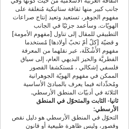
الثقافة العربية الاسلامية من حيث كونها وفي
جانب كبير منها ثقافة ستاتيكية مُنغلقة على
مفهوم الجوهر، تستعيد وتعيد إنتاج صراعات
الهويّات. وسأعمد جزئيّا في الجانب
التطبيقي للمقال إلى تناول [مفهوم الأمومة]
و قضيّة [كلّ أمّ تحبّ أولادها] مُستخدما
مفهوم الأَشْكَلَة، عبر نقلهما من المعرفة
الفطريَّة والحيز البديهي العام، إلى سياق
فلسفي إشكالي ، مُستكشفا القصور
الممكن في مفهوم الهويّة الجوهرانية
ومُحدِّداته فيما يعرف بالمبادئ الأساسية
الثلاثة في أدبيّات المنطق الأرسطي
.
ثانيا- الثابت والمتحوّل في المنطق
الأرسطي:
التحوّل في المنطق الأرسطي هو دليل نقص
وقصور، وليس ظاهرة طبيعية أو قانون