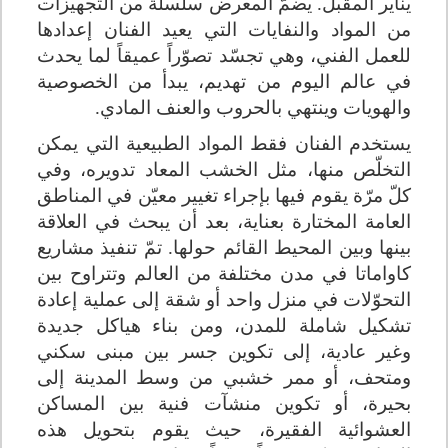
يناير المقبل. يضمّ المعرض سلسلة من التجهيزات
من المواد والنفايات التي يعيد الفنان إعدادها
للعمل الفني، وهي تجسّد تصوّراً عميقاً لما يحدث
في عالم اليوم من تهديم، يبدأ من الخصوصية
والهويات وينتهي بالحروب والعنف المادي.
يستخدم الفنان فقط المواد الطبيعية التي يمكن
التخلّص منها، مثل الخشب المعاد تدويره، وفي
كلّ مرّة يقوم فيها بإجراء تغيير معيّن في المناطق
العامة المختارة بعناية، بعد أن يبحث في العلاقة
بينها وبين المحيط القائم حولها. تمّ تنفيذ مشاريع
كاواماتا في مدن مختلفة من العالم وتتراوح بين
التحوّلات في منزل واحد أو شقة إلى عملية إعادة
تشكيل شاملة للمدن، ومن بناء هياكل جديدة
وغير عادية، إلى تكوين جسر بين مبنى سكني
ومتحف، أو ممر خشبي من وسط المدينة إلى
بحيرة، أو تكوين منشآت فنية بين المساكن
العشوائية الفقيرة، حيث يقوم بتحويل هذه