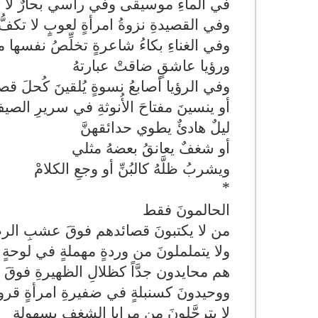
في الماءِ موسيقى وفي رأسي بحارٌ لا تك
وفي القصيدةِ نزوةُ امرأةٍ لعوبٍ لا تكفُّ 
وفي الغناءِ بكاءُ شاعرةٍ تخلِّصُ نفسها
ورؤيا عاشقٍ ضاقتْ عبارتهُ
وفي الرؤيا أصابعُ نسوةٍ يُلقينَ كُحلَ ق
أو ينسينَ مفتاحَ الأُنوثةِ في سريرِ الصيف
ليلٌ هادئٌ يطوي حدائقهنَّ
أو شغفٌ يعانقُ بعضهُ مثلي
ويشربُ ظلَّهُ كالبُنِّ أو وجعِ الكلامْ
*
الحالمونَ فقط
من لا يكتبونَ قصائدهم فوقَ عشبِ الر
ولا يتململونَ من وردةٍ مهملةٍ في لوحةٍ
هم محايدون جدَّاً كظلالِ الظهيرةِ فوقَ 
ووحيدونَ كسنبلةٍ في ضفيرةِ امرأةٍ قرويَّ
لا يترجَّلونَ من مرايا الشغفِ بسهولةٍ