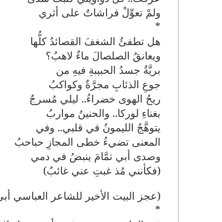
ولمْ تعوِّلْ فراشاتٌ على أثري
*
هل تطفئُ الشغفَ القصائدُ كلُّها
ويعانقُ الصلصالَ ماءٌ لاهبُ؟
بريَّةٌ جسدُ الحبيبةِ فيهِ من
جوعِ الذئابِ مجرَّةٌ وكواكبُ
ريحُ الهوى خضراءُ.. ليلي مُسرجٌ
بغناءِ لوركا.. والحنينُ مواربُ
يتوهَّجُ الليمونُ في قلبي.. وفي
المعنى تضيءُ خطى المجازِ حباحبُ
وصدى أبي تمَّامَ ينبضُ في دمي
)
فكأنني مُذ غبتِ عني غائبُ)
(عجز البيت الأخير للشاعر العباسي أبي ت
*