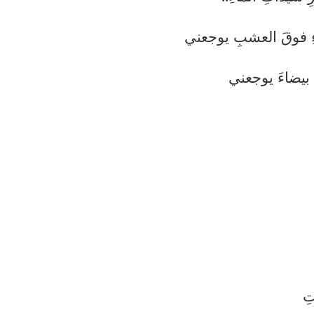
ءِ فوقَ العشبِ يوجعني
ً بيضاءَ يوجعني
تِ