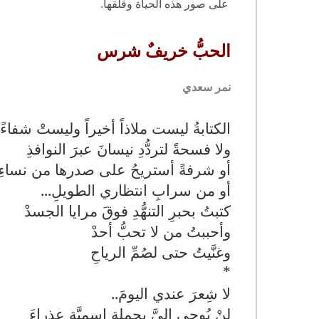
على صور هذه الحياة وقلقها.
الحبُّ خريفٌ شرس
نمر سعدي
الكتابةُ ليست ملاذاً أخيراً وليستْ شفاءً 
ولا فسحةً لتردُّدِ نيسانَ عبرَ النوافذِ
أو شرفةً أستريحُ على صدرها من نساءِ 
أو من سرابِ انتظاري الطويلِ
...
كتبتُ بحبرِ التنهُّدِ فوقَ مرايا الجسدْ
وأحببتُ من لا تحبُّ أحدْ
وغنَّيتُ حتى لصُمِّ الرياحِ
*
لا شِعرَ عندي اليومَ
..
لنْ يُوحى إليَّ بجملةٍ إسميَّةٍ عذراءَ