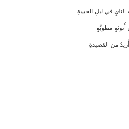
 النايِ في ليلِ الحبيبةِ
نوثةٍ مطويَّةٍ
ريدُ من القصيدةِ