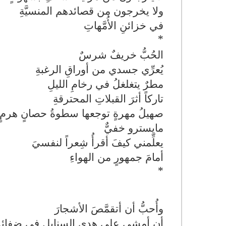
ولا يخرجون من قصائدهم المنسيَّةِ
في خزائنِ الأُمَّهاتِ
*
الحُبُّ خريفٌ شرسٌ
يُعرِّي جسدي من أوراقِ الرغبةِ
مطرٌ يتغلغلُ في رخامِ الليلِ
تاركاً أثرَ القبلاتِ المحترقةِ
صهيلُ مهرةٍ توجعها سطوةُ حصانٍ هرمٍ
مايسترو خفيٌّ
يعلِّمني كيفَ أقرأُ شِعراً لنفسيَ
أمامَ جمهورٍ من الهواءِ
*
وأُحبُّ أن أتقمَّصَ الأشجارَ
أن أمشي على هديِ السنابلِ في ضفائرِ سي