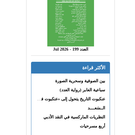
العدد 199 - 2026 Jul
الأكثر قراءة
بين الصوفية وسحرية الصورة
سباعية العابر (رواية العدد)
عنكبوت التاريخ يتحول إلى «عنكبوت فى القلب»
الــسَعــــد
النظريات الماركسية في النقد الأدبي
أربع مسرحيات