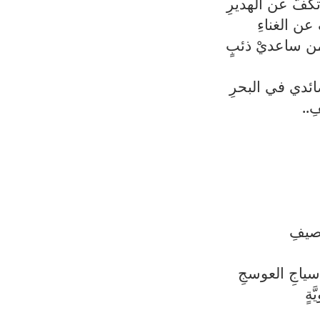
فُّ عن الهديرِ
عن الغناءِ
 من ساعديْ ذئبٍ
صائدي في البحرِ
ِ
..
صيفِ
سياجِ العوسجِ
ةٍ