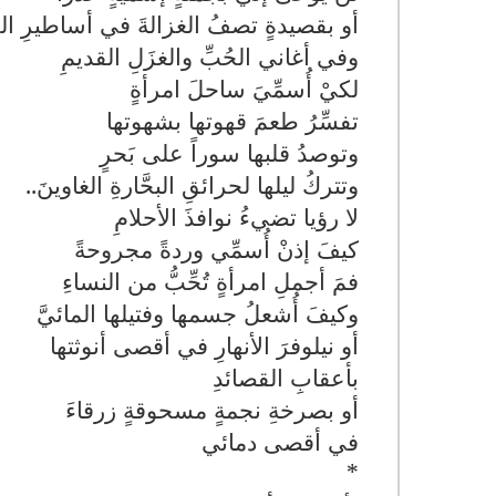
أو بقصيدةٍ تصفُ الغزالةَ في أساطيرِ الرُ
وفي أغاني الحُبِّ والغزَلِ القديمِ
لكيْ أُسمِّيَ ساحلَ امرأةٍ
تفسِّرُ طعمَ قهوتها بشهوتها
وتوصدُ قلبها سوراً على بَحرٍ
وتتركُ ليلها لحرائقِ البحَّارةِ الغاوينَ
..
لا رؤيا تضيءُ نوافذَ الأحلامِ
كيفَ إذنْ أُسمِّي وردةً مجروحةً
فمَ أجملِ امرأةٍ تُحِّبُّ من النساءِ
وكيفَ أُشعلُ جسمها وفتيلها المائيَّ
أو نيلوفرَ الأنهارِ في أقصى أنوثتها
بأعقابِ القصائدِ
أو بصرخةِ نجمةٍ مسحوقةٍ زرقاءَ
في أقصى دمائي
*