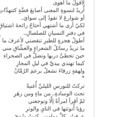
لأقولَ ما أهوى
أُريدُ لنسوةِ المعنى أصابعَ فضَّةٍ كتنهدَّاتِ
أو شوارعَ لا تقودُ إلى سوايَ
..
لكيْ أرى ما أشتهي أحتاجُ رائحةَ اشتياقِ أُ
في دفترِ النسيانِ للصلصالِ
..
أطولُ هجرةٍ للطيرِ تنقصني لأعرفَ ما أُ
ما تريدُ رسائلُ الشعراءِ والعشَّاقِ مني
حينَ تخطئُ دربها وتضلُّ في الصحراءِ
كيما تهتدي بيديَّ في ليلِ المجازِ
ولهفةٍ زرقاءَ تشعلُ برعمَ الرُمَّانْ
*
تركتُ للنورسِ الليليِّ أُغنيةً
تحتَ الوسادةِ.. من ماءٍ ومن زهَرِ
لمْ أقرأ امرأةً إلَّا وتوجعني
رؤيا أُنوثتها في النايِ والوترِ
عرفتُ.. كلَّ دواويني كتبتُ سُدىً