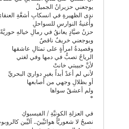
يوجعني حزيرانُ الجميلُ
ندى الظهيرةِ في انسكابِ أشعَّةِ العنقا
وأُغنيةُ النوارسِ للسواحلِ
حزنُ صيَّادٍ يعانقُ في رمالِ خيالهِ حوريَّة
ويوجعني خريفٌ ناقصٌ
وقصيدةُ امرأةٍ على تمثالِ عاشقها
الرياحُ تصبُّ في دمها وفي لغتي
لأنَّ حبيبتي خانتْ
لأني لم أعدْ أبداً بغيرِ دواريَ البحريِّ
أو بظلالِ وجهي من أصابعها
ولم أعشقْ سواها
*
في العزلةِ الكونيَّةِ / الفيسبوكِ
نصبحُ لا شعوريَّاً هوائيِّينَ.. آليِّين كالروبو