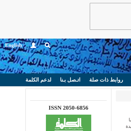
English
روابط ذات صلة
اتـصل بـنا
لدعم الكلمة
ISSN 2050-6856
ا
دة