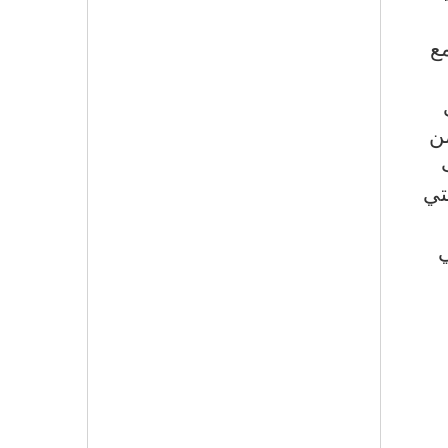
ع
ن
تي