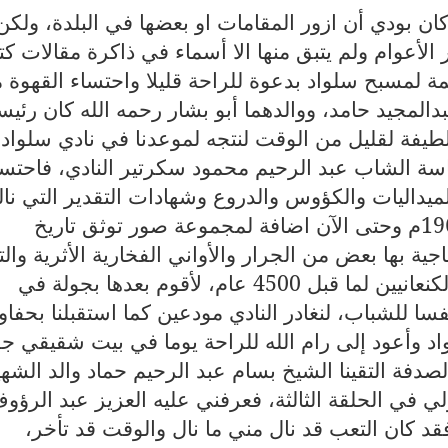
وكان بودي أن ازور المقامات او بعضها في البلدة، ولكن
الأعوام ولم يتبق منها الا أسماء في ذاكرة مقالات ك
يمة لمسبح سلواد بدعوة للراحة قليلا واحتساء القهوة 
دالمجيد حامد،
ووالدهما أبو بشار رحمه الله كان رئيس
ث لطيفة لقليل من الوقت لنتجه لموعدنا في نادي سلواد
سة الشاب عبد الرحيم محمود سكرتير النادي، فاحتسي
لميداليات والكؤوس والدروع وشهادات التقدير التي نال
النادي عبر الاعوام منذ تأسيسه عام 1966م وحتى الآن اضافة لمجموعة صور توثق تاريخ
ة بها بعض من الجرار والأواني الفخارية الأثرية وال
وحسب الورقة الملصقة تعود لأجدادنا الكنعانيين لما قبل 4500 عام، لأقوم بعدها بجولة في
ا للشباب، لنغادر النادي مودعين كما استقبلنا بحفاو
 وأعود إلى رام الله للراحة يوما في بيت شقيقي جه
صدفة التقينا
الشيخ بسام عبد الرحيم حماد والد الشهي
 في الحلقة الثالثة
، فعرفني عليه العزيز عبد الرؤو
 كان التعب قد نال مني ما نال والوقت قد تأخر،