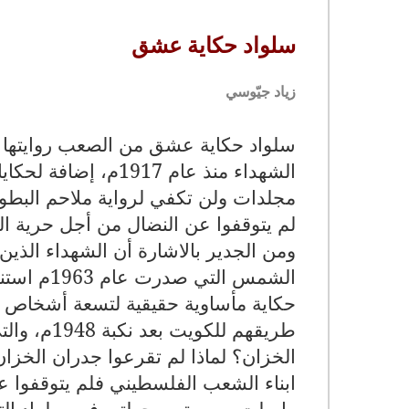
سلواد حكاية عشق
زياد جيّوسي
سلواد حكاية عشق من الصعب روايتها ب
الشهداء منذ عام 917
مجلدات ولن تكفي لرواية ملاحم البطول
لم يتوقفوا عن النضال من أجل حرية ا
ومن الجدير بالاشارة أن الشهداء الذي
الشمس ال
حكاية مأساوية حقيقية لتسعة أشخاص 
طريقهم للك
الخزان؟ لماذا لم تقرعوا جدران الخزان
ابناء الشعب الفلسطيني فلم يتوقفوا 
واصلت مسيرتي وجولتي في سلواد الترا