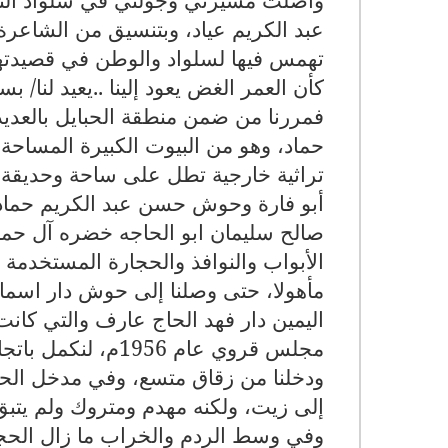
عبد الكريم عياد، وبتنسيق من الشاعرة
تهمس فيها لسلواد والوطن في قصيدتها 
كأن العمر الغض يعود إلينا ..يعيد لنا/ 
فمررنا من ضمن منطقة الحبايل بالعديد
حماد، وهو من البيوت الكبيرة المساحة
تراثية خارجية تطل على ساحة وحديقة ل
أبو فارة وحوش حسن عبد الكريم حماد و
صالح سليمان ابو الحاجه خضره آل حماد
الأبواب والنوافذ والحجارة المستخدمة ب
مأهولا، حتى وصلنا إلى حوش دار اسم
اليمين دار فهد الحاج عارف والتي كانت
مجلس قروي عام 956
ودخلنا من زقاق متسع، وفي مدخل الحو
إلى زيت، ولكنه مهدم ومتروك ولم يتبق 
وفي وسط الردم والخراب ما زال الحجر