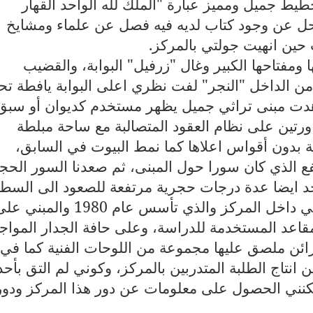
طيط جميل ومميز عبارة "الملك لله الواحد القهار
لمحل عن وجود كتاب لديه فيه فصل عن علماء ومشايخ
ين انهيت جولتي بالمركز.
ها ومفتاحها الكبير وغال "زرفيل" البوابة، والقضيب
ن الداخل "النجر" لفت نظري اعلى البوابة يافطة ت
دت مبنى تراثي جميل يظهر مستخدم كديوان أو سبق
رتين على نظام العقود المتصالبة مع ساحة مبلطة
لة بدون أقواس اعلاها كما نمط البيوت في السابق،
تفع الذي كان سورا حول المبنى، ثم صعدنا السور الح
وجد ايضا عدة درجات حجرية مرتفعة للصعود الى السط
وبوابة المركز تراثية قوسية الأعلى، وفي داخل المركز والذي تأسس عام 1980 والمبن
قاعد المستخدمة للدراسة، وعلى حافة الجدار المواج
زائن ملصق عليها مجموعة من اللوحات الفنية كما في
 انتاج الطلبة المتدربين بالمركز، وكوني لم التق بأحد
كنني الحصول على معلومات عن دور هذا المركز ودور