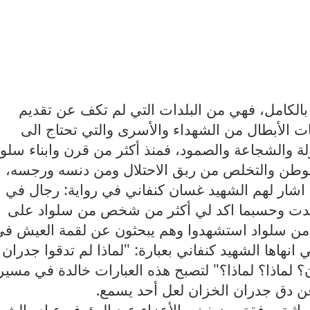
الكامل، فهي من البلدات التي لم تكف عن تقديم
1م، إضافة لحكايات الأبطال من الشهداء والأسرى والتي تحتاج الى
ة والشجاعة والصمود، فمنذ أكثر من قرن وابناء سلوا
لوطن والتخلص من ربق الاحتلال ومن دنسه ورجسه،
ن اشار لهم الشهيد غسان كنفاني في رواية: رجال في
تي صدرت عام 1963م استندت وحسبما اكد لي أكثر من شخص من سلواد على
من سلواد استشهدوا وهم يبحثون عن لقمة العيش في
ويت بعد نكبة 1948م، والتي انهاها الشهيد كنفاني بعبارة: "لماذا لم تدقوا جدران
؟ لماذا؟ لماذا؟" لتصبح هذه العبارات خالدة في مسير
عن دق جدران الخزان لعل أحد يسمع.
ثية برفقة مضيفيني الأعزاء عبد الرؤوف عياد والشي