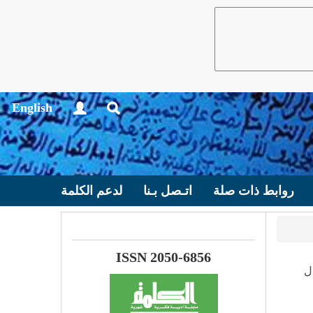
English
روابط ذات صلة
اتـصل بـنا
لدعم الكلمة
ISSN 2050-6856
ل