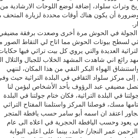
ريخ وتراث سلواد، إضافة لوضع اللوحات الارشادية من
ضرورة أن يكون هناك أوقات محددة لزيارة المتحف م
ر.
نا الجولة في الحوش مرة أخرى وصعدت برفقة مضيفي
ي لسطح بيوتات الحوش مما اتاح لي التقاط الصور م
تراثية العديدة والتي يروي كل بيت تراثي فيها حكايات
هد رائع اني شاهدت المشهد الخلاب للجبال والتلال ال
ستنشاق الهواء البكر النقي من هذا المكان، لننهي
لى مركز سلواد الثقافي في البلدة التراثية حيث
وفي
اتصل مضيفي عبد الرؤوف بأحد الأشخاص ليؤمن لنا
ولتنا في البلدة التراثية، فكان ختام جولتنا في البلدة
تامها مسك، فوصلنا المركز واستلمنا المفتاح التراثي
جاور اعتقد ان اسمه أبو سامر حسب يافطة المتجر
ثي يعود وحسب اليافطة الحجرية في اعلاه الى عام
الرحمن عمر النجار/ حامد
، بينما على اعلى البوابة