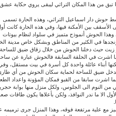
ا تبق من هذا المكان التراثي ليبقى يروي حكاية عشق
وسط حوش دار اسماعيل التراثي، وهذه الحارة تسمى
 الأسقف بين الأمكنة فيها، وفي هذه الحارة كانت أو
ي وهذا الحوش أنموذج متميز في سلواد لنظام بيوتات
جدها في الكثير من المناطق وبشكل خاص مدينة الخ
 بير زيت حيث دخلنا الحوش من خلال زقاق ضيق للساحة
ما اشرت في الحلقة السابقة فالحوش عبارة عن ساحة
كنها أبناء عائلة واحدة كل أسرة في بيت مستقل، وفي
و مدخل ضيق للساحة لحماية سكان الحوش من أي طار
ا اشرت سابقا من القبو فمكان المؤونة واعداد الطعا
ي من النوم الى الجلوس، ولكل منزل منها بوابة حجري
ول الا ما ندر النوافذ، ولكن بأعلاها يكون طاقات صع
.
ز مع علية مرتفعة فوقه، وهذا المنزل جرى ترميمه ع