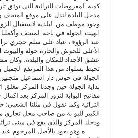
كمية المعروضات التراثية التي توثق تا
مدخل البلدة لتدل على موقع المتحف و
وجود موظف من البلدية لاستقبال الزوا
انهيت الجولة في باحة المتحف وأكمل
عبد الرؤوف عياد على سلم حجري تراث
الأعلى للحوش والحارة حوله والبيوت ال
عشق الأجداد للمكان والبلدة، وكان مش
تحيط بسلواد من هذا المرتفع الجميل وا
الجولة في حوش دار اسماعيل متجهين إ
بداية الجولة حين وجدنا المركز مغلق 
مفاتيح البوابة لنزور المركز بعد اكمال ج
التراثية وكما نقول في مثلنا الشعبي: خ
الكبير للبوابة من صاحب محل تجاري م
ودخلنا المركز والذي يقع في مبنى ترا
1358ه وهو يعود بالأصل للمرحوم
عبد 