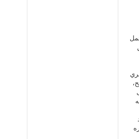
حمل
جري
ح،
ي على
ه
ه