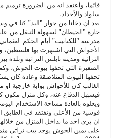
قائما، وأعتقد انه من الضرورة ترميم م
سلواد والأجداد.
بعد ان دخلنا من جوار "البد" كنا في 
حارة "الحيطان" لسهولة التنقل من على
مدرسة "للكتاتيب" أيام الحكم العثمان
الأحواش التي اشتهرت بها فلسطين، ون
التراثية ومدينة نابلس التراثية وبلدة
الصغيرة التي تحفها بيوت الحوش، وك
تحفها البيوت المتلاصقة وعادة كان يس
الغالب كان للأحواش بوابة خارجية ا
فيسهل الدفاع عنه، وكل منزل مكون كم
ويعلوه بالعادة مساحة الاستخدام اليوم
قوسية من الأعلى وتفتقد في الطابق الأ
ان يرى احد ما بداخل المنزل من خلالها
على يمين الحوش يوجد بيت تراثي متمي