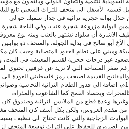
ة السويدية للتنمية والتعاون الدولي وبالتعاون مع مؤ
ل قسمه الأسفل الى متحف للتراث الشعبي تابع للبلد
 خلال بوابة حجرية تراثية في جدار سميك حوالي
ى يمين البوابة مزروعة شجرة عنب، وفي الباحة شجرة
ف الاشارة أن سلواد تشتهر بالعنب ومنه نوع معرو
أخ أبو صالح في بداية الجولة، والمتحف ذو بوابتين
كة ومبني على نظام العقود المتصالبة وحيث كان مك
لصعود عبر درجات حجرية لقسم المعيشة في البيت، و
غم صغر المساحة التي لا تزيد عن غرفتين تحتوي العد
، والمفاتيح القديمة اصبحت رمز فلسطيني للعودة الى
العمق الفلسطيني الذي احتل عام 1948م، اضافة الى قدور الطعام التراثية النحاسية وصوان
لمحراث وبحصاد القمح كما الشاعوب والمذراة،
غيرها وعدة قطع من الملابس التراثية وصندوق كان
ء من مقدم العروس، ولكن بكل أسف كان المتحف مغ
بوابات الزجاجية والتي كانت تحتاج الى تنظيف بسبب
، ومن الضروري للحفاظ على التراث توسعة المتحف لزي