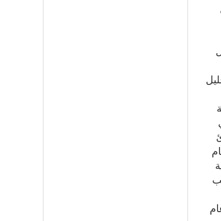
ل
ليل
ئ
م
ة
ب
ام