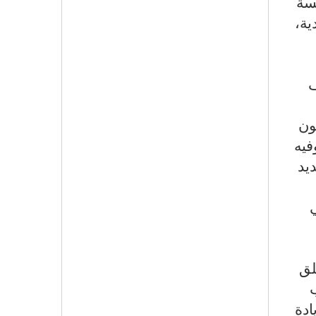
سسة
ية،
ف
ون
فيه
يد
ي
لق
ادة