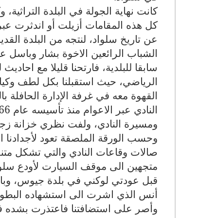
كانت نهاية الجولة في البلدة التراثية، 
كل هذه المقامات أزيلت أو اندثرت عبر 
عن تاريخ سلواد، لنتجه من البلدة القد
الشباب الرائعين الاخوة
بشار وباسل
عب
سابقا للبلدية، فارتحنا قليلا مع احادي
الرياضي، حيث استقبلنا بكل لطف وكيا
القهوة معه في غرفة الإدارة الحافلة با
ومسيرة النادي، ولفت نظري خزانة زجاجي
صالات وقاعات النادي والتي تشكل متنفس
متجهين الى موقف السيارت لأودع سلواد
قبل عودتي لوكني في بلدة جيوس، وبال
أنس الذي اشرت الى استشهاده البطولي
وأصر على استضافتنا فاعتذرت بشده فقد