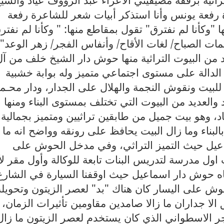
 رفعة يونس وأنا استذكر أبيات شعر للشاعرة رفعة
"وكأنا لم نفترق" تقول بمقاطع منها: "
وكأنا لم نفتر
بسمات الصباح/ لغات الأقاح/ وأنفاس الفجر/ زهر الوعد"،
 من البيوت التراثية منها حوش دار الشيخ خلف من آل
 الدالة على مستوى اجتماعي متميز وله بوابة خشبية
لبيت ونقوش النجمة والهلال على الجدار، ودار محـم
العديد من البيوت التي تختلف بمستوى البناء ومنها 
، وهو بيت جميل من طابقين تراثيين ومتميز بجمالية
البناء وما زال البيت يحافظ على رونقه وواضح انه ما 
اعيل حيث التميز التراثي، وفي مدخل الحوش على
 اول مدرسة لتدريس البنات تابعة للوكالة وأول مقر ل
1م، لنكمل باتجاه حوش دار اسماعيل حيث اوقفنا السيارة في الشارع
ش على اليسار كان هناك "بد" لعصر الزيتون وتحويله
الا جداران ما زالا صامدين مقاومين تأثيرات الزمان،
 الاسطواني الذي كان يستخدم لعصر الزيتون ما زال