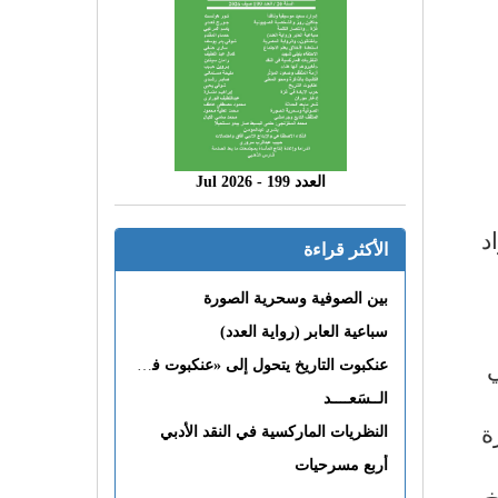
العدد 199 - 2026 Jul
د
الأكثر قراءة
بين الصوفية وسحرية الصورة
سباعية العابر (رواية العدد)
عنكبوت التاريخ يتحول إلى «عنكبوت فى القلب»
الــسَعــــد
ة
النظريات الماركسية في النقد الأدبي
أربع مسرحيات
خ