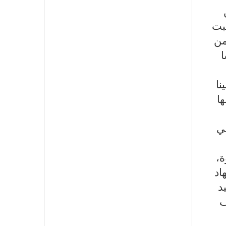
تبت
من
ا
نا
ها
تي
ة،
اد
د
ف