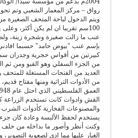
2004م بدعم من مؤسسة سيدا/ الوكال
رواق – مركز المعمار الشعبي وتم تحوي
ويتم الدخول لباحة المتحف الصغيرة من
100سم تقريبا ان لم يكن أكثر، وعل
عنب ما زالت صغيرة وشجرة زينة، ولطي
بإسم عنب "بيوض حامد" حسبما افادني ال
كبيرتين من أقواس حجرية وجدران سمي
من الجزء السفلي وهو القبو ومن ثم ا
العديد من الفتحات المستغلة للمتحف ر
من الأدوات التراثية ومنها مفتاح قديم
القش وادوات كانت تستخدم الزراعة كا
والمصنوعات الفخارية كأدوات الشرب و
يستخدم لحفظ الألبسة وعادة كان جز
وكنت أنظر وأصور ما بداخله من خلف ال
الغبار عليها مما ادى لصعوبة التصوير