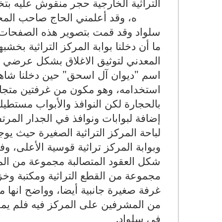
التراثية الخارجية حجر منقوش عليه بتخ
1363ه، وقد أعلمني الحاج صاحب ا
سلواد وقد قمت بتصوير هذه الصفحات ح
ما أن دخلنا بوابة المركز التراثية بخشب
المعدني لتوثيق الاغلاق بشكل عرضي م
اسم "ديوان آل اسحق" حين دخلنا شاه
استخدامه، وهو مكون من غرفتين متجاو
بالحجارة لكن النوافذ والأبواب مستطي
إضافة لبوابات ونوافذ في الجدار المر
لباحة المركز التراثية الصغيرة حيث ي
شكل العقود المتصالبة مجموعة من الم
مجموعة من القطع التراثية ومكتبة وخ
غرفة صغيرة جانبية أيضا، وواضح انها من
من المشرفين على المركز فيه فلم يم
في سلواد.