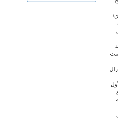
ق/
د
بيت
زال
أول