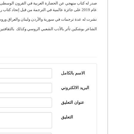
صدر له كتاب منهجي عن الحضارة العربية في القرون الوسطى، و
عام 2019 على جائزة عالمية في الترجمة من قبل إتحاد كتاب روسيا بفضل ترجماته لأشعار بوشكين ويسينين وشعراء روس معاصرين.
نشرت له عدة ترجمات في سورية والأردن ولبنان والعراق وروسيا ، وفي عام 2023 مجموعة نصوص تحت عنوان (حكايات وأن
الشاعر بوشكين تأثر بالأدب الشعبي الروسي وكذلك بالثقافتين ا
الاسم بالكامل
البريد الالكتروني
عنوان التعليق
التعليق