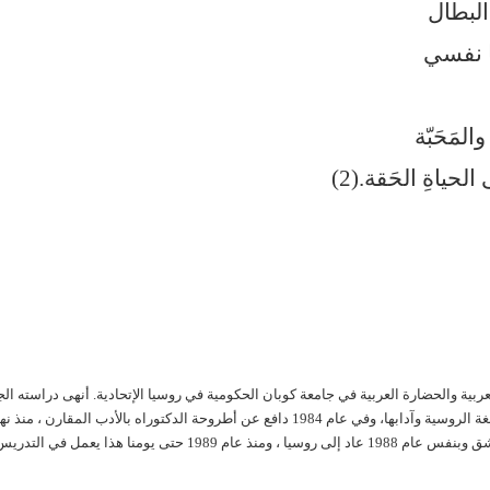
البطال
ا نفسي
لمَحَبّة
ياةِ الحَقة.(2)
د سورية لعام 1948، – أستاذ اللغة العربية والحضارة العربية في جامعة كوبان الحكومية في روسيا الإتحادية. أنهى دراسته ا
في روسيا عام 1977 حيث حصل حينها على شهادة ماجستير باللغة الروسية وآدابها، وفي عام 1984 دافع عن أطروحة الدكتوراه بالأدب المقارن ، من
عام 1985 حتى بداية 1988 عمل في التدريس الجامعي في دمشق وبنفس عام 1988 عاد إلى روسيا ، ومنذ عام 1989 حتى يومنا هذا يعمل في التد