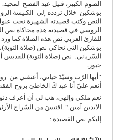
بوشكين خلال تردده إلى الكنيسة الروسي
النص وكتب قصيدته الشهيرة تحت عنوان :
الروسي في قصيدته هذه محاكاة نص ال
للقارئ العربي نص هذه الصلاة كما ورد 
بوشكين التي تحاكي نص (صلاة التوبة)، 
السّرياني. نص (صلاة التوبة) للقديس أ
جبور.
"أيها الرّب وسيّدَ حياتي، أعتقني من رو
أنعم عليّ أنا عبد كَ الخاطئ بروح الفقه
نعم ملكي وإلهي، هب لي أن أعرف ذنوبي 
الآبدين آمين." .اقتبسَ من السّراج الأرثو
إليكم نص القصيدة :