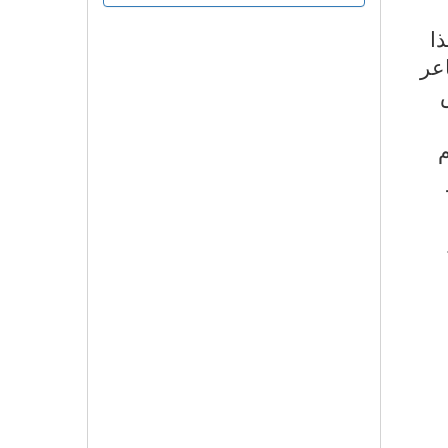
ا
اعر
م