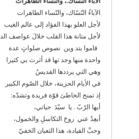
الآباءُ النّسّاك.، والنساء الطاهرات
الآباءُ النّسّاك، والنّساء الطاهرات
لأجل العلو بهذا الفؤاد إلى عالم الغيب
لأجل متانة هذا القلب خلالَ عواصف الدن
قاموا بتد وين نصوص صلواتٍ عدة
واحدة منها وجد تها قد أثرت بي كثيرا
وهي التي يرددها القديسُ
في الأيام الحزينة، خلال الصّوم الكبير
إذ تمنح الخاطئ قوّة فريدة وتشدّه:
أيها الرّبّ . يا سيّدَ حياتي،
أبعِدْ عني روحَ التكاسلِ والخمول،
وحبَّ القيادة، هذا الثعبان الخفيّ