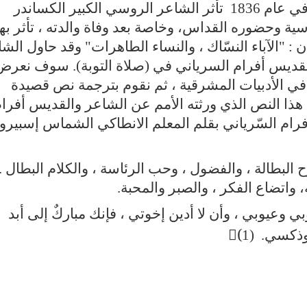
الصوم الكبير، قبيل عيد الفصح المجيد. في عام 1836 تأثر الشاعر الروسي الكبير الكساندر
ة وحضوره القداس، وخاصة بعد وفاة والدته ، تأثر بهذ
 "الآباء النسّاك ، والنساء الطاهرات" وقد حاول الش
قديس أفرام السرياني في (صلاة التوبة). سوف نعرض
في الأدبيات المشرقية ، ثم نقوم بترجمة نص قصيدة
هذا النص الذي ورثته الأمم عن الشاعر والقديس أفرا
فرام السّرياني بقلم المعلم الانطاكي الشماس إسبيرو
ح البطالة ، والفضول ، وحب الرئاسة ، والكلام البطال .
، واتضاع الفكر ، والصبر والمحبة.
وعيوبي ، وأن لا أدين إخوتي ، فإنك مباركٌ إلى أبد
ذكسي. (1)َ