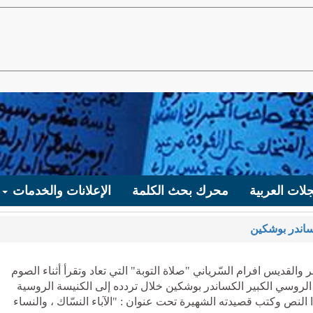
لات العربية
محرك بحث الكلمة
الإعلانات والخدمات
ساندر بوشكين
القديس افرام السّرياني "صلاة التوبة" التي تعاد وتقرأ أثناء الصوم
الفصح. في عام 1836 تأثر الشاعر الروسي الكبير الكساندر بوشكين خلال تردده إلى الكنيسة الروسية
 النص وكتب قصيدته الشهيرة تحت عنوان : "الآباء النسّاك ، والنساء