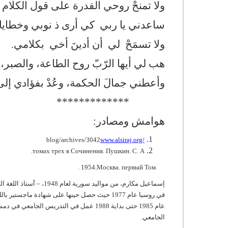
ولا تمنحْ روحي القدرة على قول الكلام 
ساعدني يا ربي كي أرى ذ نوبي وخطاي
ولا تسمَحْ لي أن أدينَ أخي بكلامي.
هب لي أيها الرّبّ روح الطاعة، والصبر، وا
وأعطني جمالَ الحكمة، وعُدْ بفؤادي إلى الح
*************
هوامش ومصادر:
blog/archives/3042
www.alsiraj.org/
.
томах
трех
в
Сочинения
.
Пушкин
.
С
.
А
. 1954.
Москва
.
первый
Том
إسماعيل مكارم، من موالي
الجامعي.