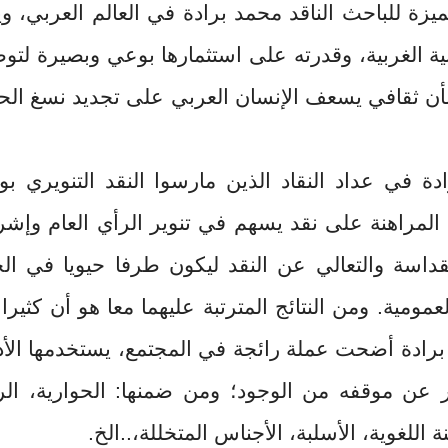
ميزة للباحث الناقد محمد برادة في العالم العربي، ويب
بية الغربية، وقدرته على استثمارها بوعي وبصيرة لتو
شأن ثقافي يسعف الإنسان العربي على تجديد نسغ الحي
ة في عداد النقاد الذين مارسوا النقد التنويري ب
المراهنة على نقد يسهم في تنوير الرأي العام وإشر
داسة والتعالي عن النقد ليكون طرفا حيويا في الح
عمومية. ومن النتائج المترتبة عليهما معا هو أن كثيرا
 برادة أضحت عملة رائجة في المجتمع، يستخدمها الأ
 عن موقفه من الوجود؛ ومن ضمنها: الحوارية، الر
ة اللغوية، الأسلبة، الأجناس المتخللة،..الخ.