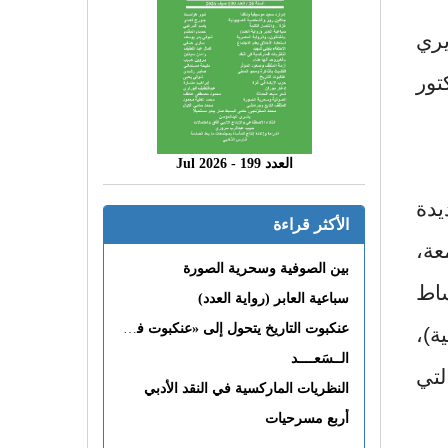
يري
تور
العدد 199 - 2026 Jul
يدة
الأكثر قراءة
عة،
بين الصوفية وسحرية الصورة
ساط
سباعية العابر (رواية العدد)
عنكبوت التاريخ يتحول إلى «عنكبوت فى القلب»
ة)،
الــسَعــــد
لتي
النظريات الماركسية في النقد الأدبي
أربع مسرحيات