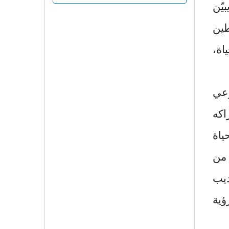
يّن
طين
اة،
وعي
اكه
ياة
 من
ديب
ؤية