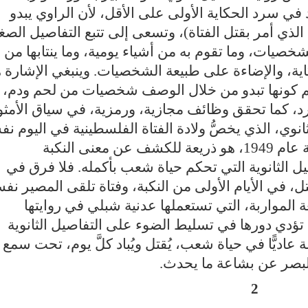
 في سرد الحكاية الأولى على الأقل، لأن الراوي يبدو
ي الذي أمر بقتل الفتاة)، وتسعى إلى تتبع التفاصيل الصغ
يات، وما تقوم به من أشياء يومية، وما ينتابها من
ية، والإضاءة على طبيعة الشخصيات. وينبغي الإشارة ه
م كونها تبدو من خلال الوصف شخصيات من لحم ودم، إل
د، كما تحقق وظائف مجازية، ورمزية، في سياق الأمثو
انوي، الذي يخصُّ ولادة الفتاة الفلسطينية في اليوم نف
الذي قتلت فيه الفتاة البدوية الفلسطينية عام 1949، هو ذريعة للكشف عن معنى النكبة
 الثانوية التي تحكم حياة شعب بأكمله. فلا فرق في
، في الأيام الأولى من النكبة، وفتاة تلقى المصير نف
غة المواربة، التي تستعملها عدنية شبلي في روايتها
 تؤدي دورها في تسليط الضوء على التفاصيل الثانوية
اديًّا في حياة شعب، يُقتل ويُباد كلَّ يوم، تحت سمع
للبصر عن بشاعة ما يحدث
.
2