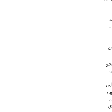
د
ف
ي
حو
ة
لى
ا،
.
ي