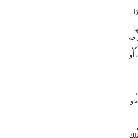
ا
ا
رحة
هي
 أو
حو
تلك