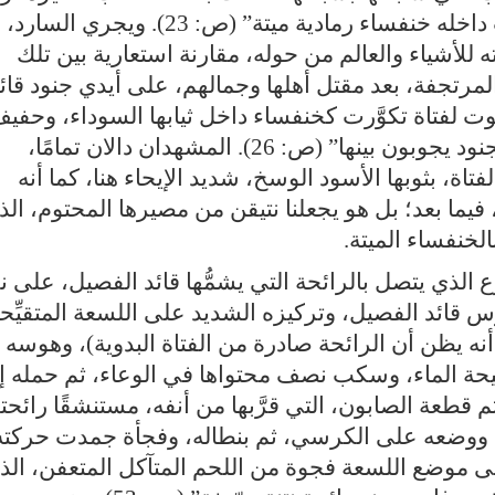
تحته، حاكت بخيوطها الدقيقة بيتًا علقت داخله خنفساء رمادية ميتة” (ص: 23). ويجري السارد،
للأشياء والعالم من حوله، مقارنة استعارية بين تلك
، المرتجفة، بعد مقتل أهلها وجمالهم، على أيدي جنود قائ
ت لفتاة تكوَّرت كخنفساء داخل ثيابها السوداء، وحفي
أوراق الدوم وأعواد القصب التي راح الجنود يجوبون بينها” (ص: 26). المشهدان دالان تمامًا،
تاة، بثوبها الأسود الوسخ، شديد الإيحاء هنا، كما أنه
فيما بعد؛ بل هو يجعلنا نتيقن من مصيرها المحتوم، الذ
الخنفساء الميتة
.
 الذي يتصل بالرائحة التي يشمُّها قائد الفصيل، على ن
قائد الفصيل، وتركيزه الشديد على اللسعة المتقيِّح
نه يظن أن الرائحة صادرة من الفتاة البدوية)، وهوسه
فيحة الماء، وسكب نصف محتواها في الوعاء، ثم حمله إ
م قطعة الصابون، التي قرَّبها من أنفه، مستنشقًا رائحته
ه ووضعه على الكرسي، ثم بنطاله، وفجأة جمدت حركته
 موضع اللسعة فجوة من اللحم المتآكل المتعفن، الذ