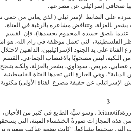
كتبها صحافي إسرائيلي عن مصرعها
.
 سرده على الضابط الإسرائيلي (الذي يعاني من حمى تنت
يشعر بالعزلة، وتتناقض مشاعره بالرغبة في الفتاة،
وم عندما يلصق جسده المحموم بجسدها)، فإن القسم
ظر الفلسطينية، التي تعمل موظفة في رام الله، هو امتد
الفتاة على يد الجنود الإسرائيليين، الذاهبين لاحتلال
 من النكبة، ليس مصحوبًا بالاغتصاب الجماعي. القسم
 عصابي، مريض، سوداوي، يشعر بالعزلة، ولكنه يتبجح
الدبابة”، وهي العبارة التي تجدها الفتاة الفلسطينية
الإسرائيلي عن حقيقة مصرع الفتاة الأولى) مكتوبة
3
ررة
leitmotifs
، وسواسيَّة الطابع في كثير من الأحيان،
ضمن هذه المجازات صورةٌ الخنفساء الميتة، التي يسحقه
اكب التي سجنتها بشباكها. “كانت بضعة عناكب صغيرة ت