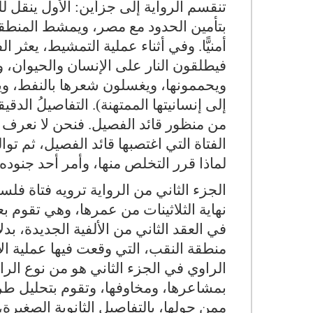
تنقسم الرواية إلى جزأين: الأول ينقل
بتأمين الحدود مع مصر، ويمشط المنطقة
أمنيًّا. وفي أثناء عملية التمشيط، يعث
فيطلقون النار على الإنسان والحيوان، و
ويحممونها، ويغسلون شعرها بالنفط، وي
إلى إنسانيتها الممتهنة). التفاصيلُ الدقي
من منظور قائد الفصيل. فنحن لا نعرف شي
الفتاة التي اغتصبها قائد الفصيل، ثم توا
لماذا قرر التخلص منها، وأمر أحد جنوده 
نهاية الثلاثينات من عمرها، وهي تقوم ب
في العقد الثاني من الألفية الجديدة، ب
منطقة النقب، التي وقعت فيها عملية الاغ
الراوي في الجزء الثاني هو من نوع الرا
بمشاعرها، ومخاوفها، وتقوم بتحليل طري
ممن حولها، بالتفاصيل الثانوية الصغيرة،