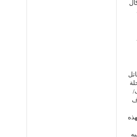
ال
اتل
لة
ذي قتلت فيه الفتاة الأولى 13 آب/
ف
هذه
به