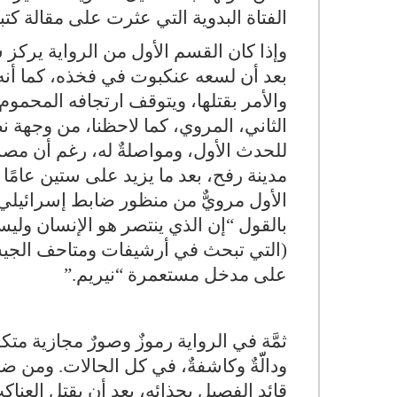
الفتاة البدوية التي عثرت على مقالة 
وإذا كان القسم الأول من الرواية يركز
بعد أن لسعه عنكبوت في فخذه، كما أنه 
والأمر بقتلها، ويتوقف ارتجافه المحم
الثاني، المروي، كما لاحظنا، من وجهة ن
للحدث الأول، ومواصلةٌ له، رغم أن مصرع 
مدينة رفح، بعد ما يزيد على ستين عامًا
الأول مرويٌّ من منظور ضابط إسرائيلي
بالقول “إن الذي ينتصر هو الإنسان وليس 
(التي تبحث في أرشيفات ومتاحف الجيش 
على مدخل مستعمرة “نيريم
”.
ثمَّة في الرواية رموزٌ وصورٌ مجازية متك
ودالّّةٌ وكاشفةٌ، في كل الحالات. ومن 
قائد الفصيل بحذائه، بعد أن يقتل العن