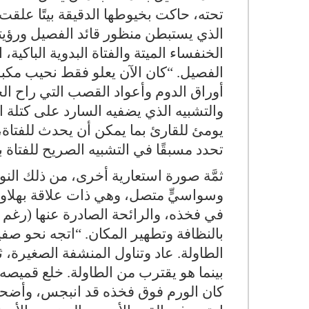
الذي يستبطن منظور قائد الفصيل ورؤيته 
الخنفساء الميتة والفتاة البدوية الباكية
الفصيل. “كان الآن يعلو فقط نحيب مكبو
والتشبيه الذي يضفيه السارد على كتلة الف
يومئ للقارئ بما يمكن أن يحدث للفتاة، 
تحدد مسبقًا في التشبيه الصريح للفتاة ب
ثمَّة صورة استعارية أخرى، من ذلك النوع
وسواسيٍّ متصل، وهي ذات علاقة بهلاوس 
في فخذه، والرائحة الصادرة عنها (رغم أ
بالنظافة وتطهير المكان. “اتجه نحو ص
الطاولة. عاد وتناول المنشفة الصغيرة، ث
بينما هو يقترب من الطاولة. خلع قميص
كان الورم فوق فخذه قد انبجس، وأضحى