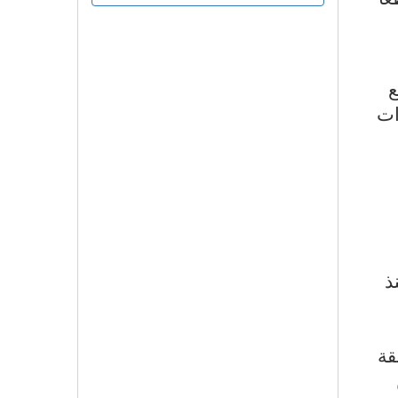
ع
ات
ذ
قة