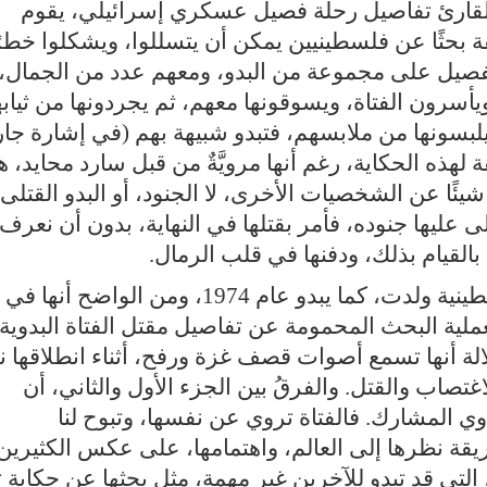
 للقارئ تفاصيل رحلة فصيل عسكري إسرائيلي، يقوم
 بحثًا عن فلسطينيين يمكن أن يتسللوا، ويشكلوا خطرً
ر الفصيل على مجموعة من البدو، ومعهم عدد من الجمال،
يأسرون الفتاة، ويسوقونها معهم، ثم يجردونها من ثيابه
لبسونها من ملابسهم، فتبدو شبيهة بهم (في إشارة جا
قة لهذه الحكاية، رغم أنها مرويَّةٌ من قبل سارد محايد، 
ئًا عن الشخصيات الأخرى، لا الجنود، أو البدو القتلى،
لى عليها جنوده، فأمر بقتلها في النهاية، بدون أن نعرف
بالقيام بذلك، ودفنها في قلب الرمال
.
الجزء الثاني من الرواية ترويه فتاة فلسطينية ولدت، كما يبدو عام 1974، ومن الواضح أنها في
عملية البحث المحمومة عن تفاصيل مقتل الفتاة البدوية،
دلالة أنها تسمع أصوات قصف غزة ورفح، أثناء انطلاقها ن
تصاب والقتل. والفرقُ بين الجزء الأول والثاني، أن
وي المشارك. فالفتاة تروي عن نفسها، وتبوح لنا
قة نظرها إلى العالم، واهتمامها، على عكس الكثيرين
 التي قد تبدو للآخرين غير مهمة، مثل بحثها عن حكاية 