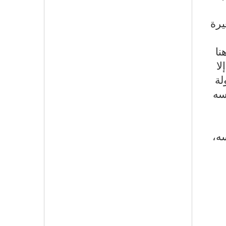
يرة
نا
ا
لة
سه
سه،