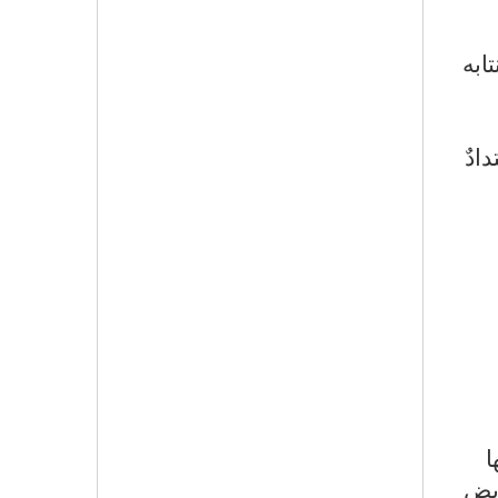
ابه
ادٌ
ا
ربض