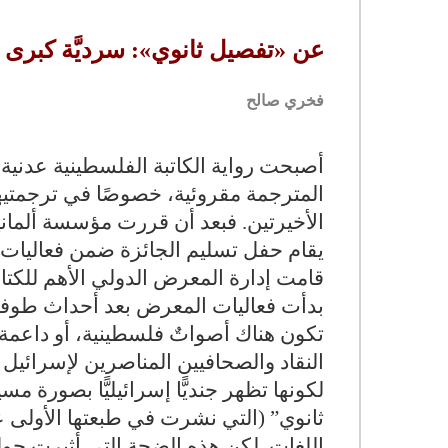
عن «تفصيل ثانوي»: سرديَّة كبرى ل
فخري صالح
أصبحت رواية الكاتبة الفلسطينية عدنية 
المترجمة مقروئية، خصوصًا في ترجمتيها إ
الأخيرتين. فبعد أن قررت مؤسسة ألماني
قامت إدارة المعرض الدولي الأهم للكتاب
بدأت فعاليات المعرض بعد أحداث طوفا
تكون هناك أصواتٌ فلسطينية، أو داعمة 
النقاد والصحافيين المناصرين لإسرائيل 
لكونها تظهر جنديًّا إسرائيليًّا بصورة م
اللغات. لكن هذه الضجة التي أثيرت حول 