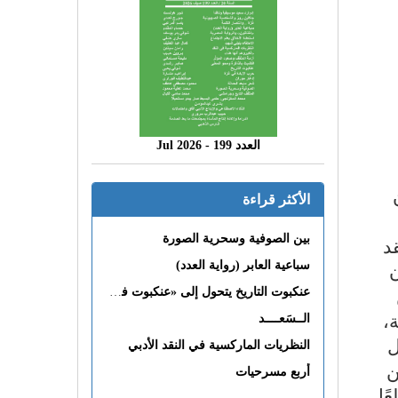
العدد 199 - 2026 Jul
وأن
الأكثر قراءة
بين الصوفية وسحرية الصورة
د
سباعية العابر (رواية العدد)
ن
عنكبوت التاريخ يتحول إلى «عنكبوت فى القلب»
،
الــسَعــــد
ل
النظريات الماركسية في النقد الأدبي
دد من
أربع مسرحيات
ًا