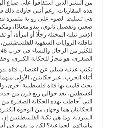
من البشر الذين استفاقوا على ضياع ال
هذه المقاربات، رغم أنني حاولت ذلك في
هي تسليط الضوء على رواية متميزة قدم
صغير، وتفصيل ثانوي، يبدو معتادًا، ومك
الإسرائيلية المحتلة رجلًا أو امرأة، أو ت
تناقلته الروايات الشفهية للفلسطينيي
الصغرى، هو مجازٌ للحكاية الكبرى، وحفر
تكتب عدنية شبلي عن اغتصاب فتاة بدوي
أثناء الحرب، عبر حكايتين، الأولى منهم
أغسطس، بعد حوالي ربع قرن من حدث ال
التي أحاطت بهذه الحكاية الصغيرة من ح
الحكايتان هما وجهان من الوجوه الكثيرة 
السردية. وما هي نكبة الفلسطينيين إن 
مأساتهم الجماعية؟ لكن ما يقوم في أسا