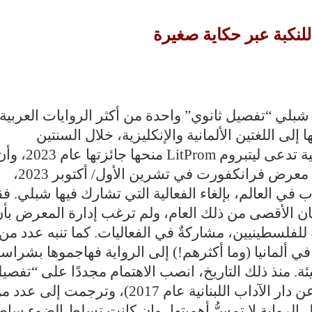
لنكبة عبر حكاية صغيرة
شبلي “تفصيل ثانوي” واحدة من أكثر الروايات العربية
لى اللغتين الألمانية والإنكليزية، خلال السنتين
ة تدعى ليتبروم
LitProm
منحها جائزتها عام 2023، 
يقام حفل تسليم الجائزة ضمن فعاليات معرض فرانكفورت في تشرين الأول/ أكتوبر 2023،
 في العالم، بإلغاء الفعالية التي تشارك فيها شبلي. فق
ن الأقصى من ذلك العام، ولم ترغب إدارة المعرض بأ
للفلسطينيين، مشاركةٌ في الفعاليات. كما تنبه عدد من
في ألمانيا (وما أكثرهم!) إلى الرواية فهاجموها بشراسة
سيئة. منذ ذلك التاريخ، انصب الاهتمام مجددًا على “تفصي
ثانوي” (التي نشرت في طبعتها الأولى عن دار الآداب اللبنانية عام 2017)، وترجمت إلى ع
الرواية لا تمسُّ أهميتها، وإن كانت تسلط الضوء ساطع