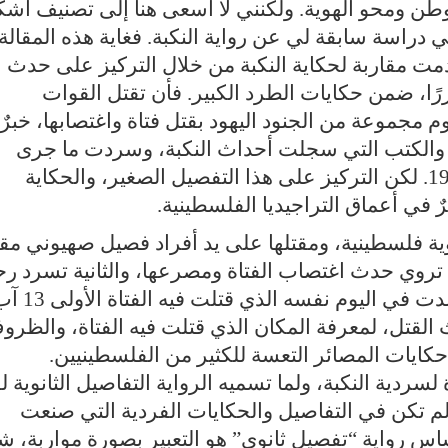
وطن ومحو الهوية. ولكنني لا أسعى هنا إلى تصنيف أشك
 دراسة سابقة لي عن رواية النكبة. فغاية هذه المقالة
ت مقاربة لحكاية النكبة من خلال التركيز على حدث
ررًا، ضمن حكايات الطرد الكبير. فأن تقتل القوات
قوم مجموعة من الجنود اليهود بقتل فتاة واغتصابها، خبرٌ
ن، والكتب التي سجلت أحداث النكبة، وسردت ما جرى
للكثير من الرجال والنساء في حرب 1948. لكن التركيز على هذا التفصيل الصغير، والحكاية
ٌ في أعماق التراجيديا الفلسطينية
.
ة فلسطينية، ومقتلها على يد أفراد فصيل صهيوني مق
ا تروي حدث اغتصاب الفتاة ومصرعها، والثانية تسرد رح
بحث قامت بها فتاة فلسطينية أخرى، ولدت في اليوم نفسه ال
قتل، لمعرفة المكان الذي قتلت فيه الفتاة، والظرو
كايات المصائر التعسة للكثير من الفلسطينيين.
لسردية النكبة، ولما تسميه الرواية التفاصيل الثانوية ل
لم تكن في التفاصيل والحكايات الفردية التي صنعت
س رواية “تفصيل ثانوي” هو التعبير بصورة مواربة، ش