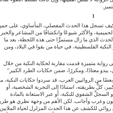
ميز
.
1
؟ كيف تسجل هذا الحدث المفصلي، المأساوي، على جمي
حميمية، والأكثر شيوعًا وانكشافًا من المشاعر والخبر
لحدث الذي ما زال مستمرًّا حتى هذه اللحظة، بعد ما
لنكبة الفلسطينية، في حياة من بقوا في البلاد، ومن
 رواية متميزة قدمت مقاربة لحكاية النكبة من خلال
بدو معتادًا، ومكررًا، ضمن حكايات الطرد الكبير
”
بعضًا من الروائيين العرب، قد سردوا حكايات النكبة، من
، كلٌّ بطريقته، استنادًا إلى التجربة الشخصية، أو
السجلِّ الشفوي للنكبة، أو عبر الاستعانة بالمادة
يون وعرب وأجانب. لكن الأهم من وجهة نظري هو طري
لُّ روائي للكشف عن هذا الحدث المزلزل لحياة الملايين