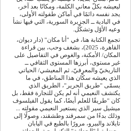
ليعيشه بكلّ معاني الكلمة، ومكانًا بعد آخر،
يجد نفسه دائمًا في أماكن طفولته الأولى،
في البادية ــ الجزيرة السورية، التي فيها نشأ
وعيه الأوّل وتشكّل
.
تجمع الكتابة هنا، في "أنا مكان" (دار ديوان،
القاهرة، 2025)، بشغف وحب، بين قراءة
المكان/ الأمكنة، والغوص في التفاصيل على
غير مستوى، أبرزها المستوى الثقافي ــ
التاريخيّ والمعرفيّ، ثم المعيشي/ الحياتي
الذي يعيشه سكّان هذا المناطق، في ما
يسمّى
"
طريق الحرير"، الطريق الذي
يكتشف النعيمي أنه لم يكن للتجارة فقط، بل
كان
"
طريقًا للعلم أيضًا، كما يقول الفيلسوف
ميشيل سير الذي يستعير النعيمي مقولته ...
وذلك بدءًا من سمرقند وطشقند، وصولًا إلى
تايلاند والبيرو، مرورًا بالطبع في اليابان