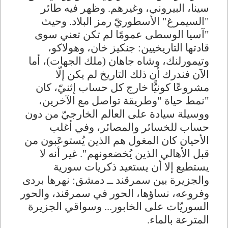
سينا، البيروني، وغيرهم. وظهر فيه طائر
"السيمرغ" الأسطوريّ رمز البلاد. وحيث
"
آسيا الوسطى عمومًا لم تكن تعني سوى
قادتها التاريخيين: جنكيز خان، وهولاكو،
وتيمورلنك، وشاه جاهان (ملك الجهات)، أما
الآن فندرك أن ذلك التاريخ لم يكن إلّا
مشروعًا كونيًّا خارج كل حساب إثنيّ، كان
"نمط حياة
"
وطريقة تواصل مع الآخرين،
ووسيلة سيادة على العالم الخارجيّ من دون
حساب للخسائر والمصائر، وفي أغلب
الأحيان كان المغول هم الذين يُستوعَبون من
قبل الأهالي الذين يُخضعونهم". غير أنه لا
يستطيع إلا أن يستعيد ذكريات سورية
والجزيرة بين سمرقند ــ دمشق: نهرها بردى
وفروعه، نساؤها، الحور في سمرقند، والحور
السوريّات على الخابور... وسواقي الجزيرة
المترعة بالماء
.