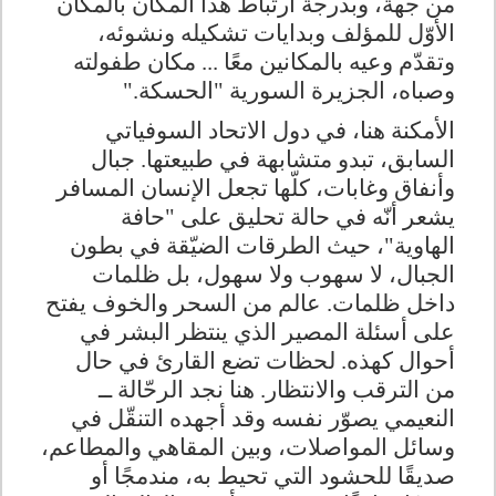
من جهة، وبدرجة ارتباط هذا المكان بالمكان
الأوّل للمؤلف وبدايات تشكيله ونشوئه،
وتقدّم وعيه بالمكانين معًا ... مكان طفولته
وصباه، الجزيرة السورية
"
الحسكة
".
الأمكنة هنا، في دول الاتحاد السوفياتي
السابق، تبدو متشابهة في طبيعتها. جبال
وأنفاق وغابات، كلّها تجعل الإنسان المسافر
يشعر أنّه في حالة تحليق على "حافة
الهاوية"، حيث الطرقات الضيّقة في بطون
الجبال، لا سهوب ولا سهول، بل ظلمات
داخل ظلمات. عالم من السحر والخوف يفتح
على أسئلة المصير الذي ينتظر البشر في
أحوال كهذه. لحظات تضع القارئ في حال
من الترقب والانتظار. هنا نجد الرحّالة ــ
النعيمي يصوّر نفسه وقد أجهده التنقّل في
وسائل المواصلات، وبين المقاهي والمطاعم،
صديقًا للحشود التي تحيط به، مندمجًا أو