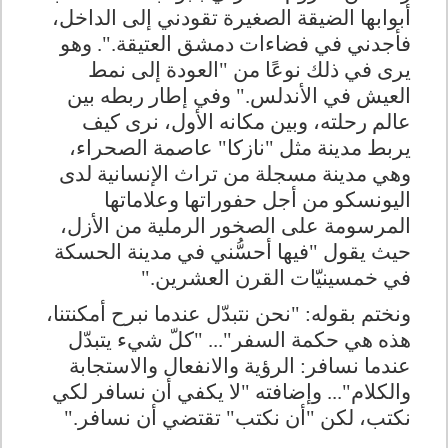
أبوابها الضيقة الصغيرة تقودني إلى الداخل،
فأجدني في فضاءات دمشق العتيقة.". وهو
يرى في ذلك نوعًا من "العودة إلى نمط
العيش في الأندلس
".
وفي إطار ربطه بين
عالم رحلته، وبين مكانه الأول، نرى كيف
يربط مدينة مثل "نازكا" عاصمة الصحراء،
وهي مدينة مسجلة من تراث الإنسانية لدى
اليونسكو من أجل حفوراتها وعلاماتها
المرسومة على الصخور الرملية من الأزل،
حيث يقول "فيها أحسُّني في مدينة الحسكة
في خمسينيّات القرن العشرين
".
ونختم بقوله: "نحن نتبدّل عندما نبرح أمكنتنا،
هذه هي حكمة السفر"... "كلّ شيء يتبدّل
عندما نسافر: الرؤية والانفعال والاستجابة
والكلام"... وإضافته "لا يكفي أن نسافر لكي
نكتب، لكن
"
أن نكتب" تقتضي أن نسافر
".