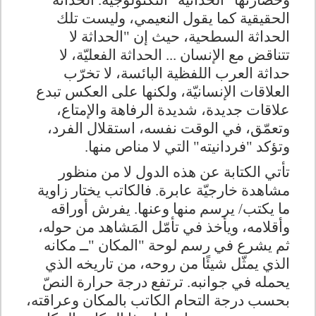
وحضارتها "الحداثية" التكنولوجية. الحداثة
الحقيقية كما يقول النعيمي، وليست تلك
الحداثة السطحية، حيث إن "الحداثة لا
تتناقض مع الإنسان ... الحداثة الفعليّة، لا
حداثة العرب اللفظية البائسة، لا تخرّب
العلاقات الإنسانيّة، ولكنها على العكس تبدع
علاقات جديدة، شديدة الرفاهة والإمتاع،
وتعمّق، في الوقت نفسه، استقلال الفرد،
وتؤكد "فردانيته" التي لا مناص منها
.
تأتي الكتابة عن هذه الدول لا من منظور
مشاهدة خارجيّة عابرة. فالكاتب يختار زاوية
ما يكتب/ يرسم منها وعنها. يفرش أوراقه
وأقلامه، ويأخذ في تأمّل المَشاهد من حوله،
ثم يشرع في رسم لوحة "المكان
"
ــ مكانه
الذي يمثّل شيئًا من روحه، من تاريخه الذي
يحمله في جوانبه. ترتفع درجة حرارة النصّ
بحسب درجة التحام الكاتب بالمكان وعراقته،