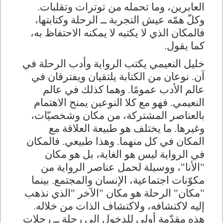
العابرين، وما تحمله من توترات وتقلبات.
وكلّ همّه عيش التجربة ــ الرحلة وكتابتها،
فالمكان الذي لا يكتبه لا يمكنه الاحتفاظ به،
كما يقول
.
خليل النعيمي يكتب الرواية وأدب الرحلة في
آن. نوعان من الكتابة يلتقيان ويفترقان في
عالم الأدب عمومًا. وهما كذلك في عالم
النعيمي. فهو مع كلا النوعين يمنح الاهتمام
بالعناصر المشتركة، من مكان وشخصيّات،
وغيرها. ما يختلف هو طبيعة العلاقة مع
المكان في كل منهما. وهذا طبيعي. فالمكان
في الرواية ليس هو الغاية، بل هو مكان
"الأنا"، ووسيلة لحمل عناصر الرواية من
مكوّنات اجتماعية، الإنسان والمجتمع. بينما
"مكان" الرحلة هو مكان "الآخر
"
الذي نذهب
إليه لاكتشافه، ولاكتشاف الذات من خلاله
.
هذه مقدّمة أولى للدخول إلى رحلة ــ رحلات