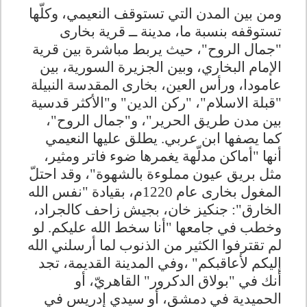
ومن بين المدن التي تستوقف النعيمي، وكلّها
تستوقفه بنسبة ما، مدينة ــ قرية بخارى
"جمال الروح"، حيث يربط مباشرة بين قرية
الإمام البخاري، وبين الجزيرة السورية، بين
عامودا، ورأس العين، بخارى المقدسة النبيلة
"قبلة الاسلام"، "ركن الدين" و"الأكثر قدسية
بين مدن طريق الحرير"، و"جمال الروح"،
كما يصفها ابن عربي. يطلق عليها النعيمي
أنها "أماكن مدلّهة يغمرها ضوء فاتر ومثير،
مثل بريق عيون مملوءة بالشهوة"، وقد احتلّ
المغول بخارى عام 1220م، بقيادة "نفس الله
الخارق": جنكيز خان، بجيش زاحف كالجراد،
وخطب في جامعها "أنا سخط الله عليكم. لو
لم تقترفوا الكثير من الذنوب لما أرسلني الله
إليكم لأعاقبكم" ،وفي المدينة القديمة، تجد
أنك في "بولاق الدكرور" القاهريّ، أو
الحميدية في دمشق، أو سيدي إدريس في