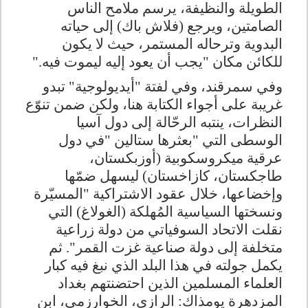
الطويلة والنظيفة، يرسم ملامح الناس
الصامتين، ويرجع (فلاش باك) إلى حياته
البدوية وترحاله المستمر، حيث لا يكون
للكائن مكان "يجب أن يعود إليه ليموت فيه
".
وفي سمرقند، وفي لفتة "أيديولوجية" تبدو
غريبة على أجواء الكتابة هنا، ولكن ضمن تنوّع
النظرات، ينتبه الرحّالة إلى دول آسيا
الوسطى التي "بعثرها ستالين
"
في دول
عرقية ميكروسكوبية (أوزبكستان،
طاجكستان، كازاخستان) ليسهل ضمّها
وإخضاعها، خلال عقود الاشتراكية "المسيّرة
ونسختها السياسية المُهلكة (الغولاغ) التي
نقلت الاتحاد السوفياتي من دولة زراعية
متخلفة إلى دولة صناعية غزت القمر". ثم
يكمل جولته في هذا البلد الذي نبغ فيه كبار
العلماء المسلمين الذين احتضنتهم بغداد
المزدهرة يومذاك: الرازي، الخوارزمي، ابن