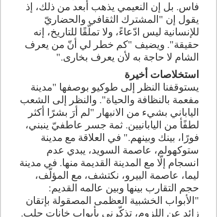
فاس. بل إن النعيمي يذهب أبعد من ذلك، إذ
يقول إن "المشترك الثقافي والحضاريّ
للإنسانية ليس ادّعاءً، ولا تملّقًا للتاريخ، إنه
حقيقة". ويضيف "كم خطر لي أنّ من يعرف
الشام لا حاجة به لأن يعرف بخارى
".
استخلاصات أخيرة
يستوقفنا النظر إلى طوكيو بوصفها "مدينة
مفعمة بالنظافة والحياة". والنظر إلى الشعب
الياباني بشيء من الانبهار "لم أرَ بشرًا أكثر
لطفًأ من اليابانيين. ثمة جسر عاطفيّ ينبني،
فورًا، بينك وبينهم
.
" في العلاقة مع مدينة
ستوكهولم، عاصمة السويد، يبدي عدم
انسجام إلّا مع المدينة القديمة منها
.
في مدينة
ليما، عاصمة البيرو، نكتشف، مع المؤلّف،
حجم التقارب بينها وبين عالمه القديم:
"الأبواب الخشبية العظمى المصقولة بإتقان
زائد عن اللزوم، تذكّرني بأبواب خانات حلب.