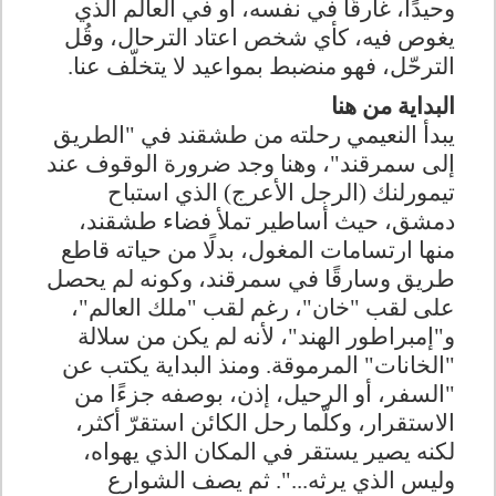
وحيدًا، غارقًا في نفسه، أو في العالم الذي
يغوص فيه، كأي شخص اعتاد الترحال، وقُل
الترحّل، فهو منضبط بمواعيد لا يتخلّف عنا
.
البداية من هنا
يبدأ النعيمي رحلته من طشقند في "الطريق
إلى سمرقند"، وهنا وجد ضرورة الوقوف عند
تيمورلنك (الرجل الأعرج) الذي استباح
دمشق، حيث أساطير تملأ فضاء طشقند،
منها ارتسامات المغول، بدلًا من حياته قاطع
طريق وسارقًا في سمرقند، وكونه لم يحصل
على لقب "خان"، رغم لقب "ملك العالم"،
و"إمبراطور الهند"، لأنه لم يكن من سلالة
"
الخانات" المرموقة. ومنذ البداية يكتب عن
"السفر، أو الرحيل، إذن، بوصفه جزءًا من
الاستقرار، وكلّما رحل الكائن استقرّ أكثر،
لكنه يصير يستقر في المكان الذي يهواه،
وليس الذي يرثه...". ثم يصف الشوارع