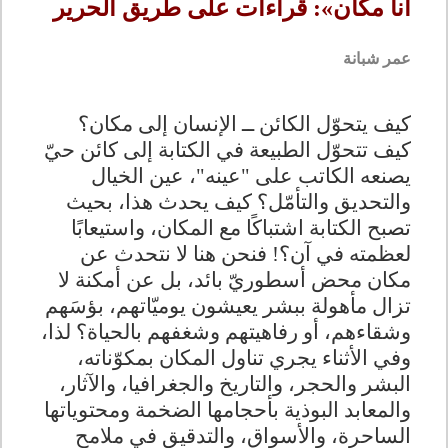
أنا مكان»: قراءات على طريق الحرير
عمر شبانة
كيف يتحوّل الكائن ــ الإنسان إلى مكان؟
كيف تتحوّل الطبيعة في الكتابة إلى كائن حيّ
يصنعه الكاتب على "عينه"، عين الخيال
والتحديق والتأمّل؟ كيف يحدث هذا، بحيث
تصبح الكتابة اشتباكًا مع المكان، واستيعابًا
لعظمته في آن؟! فنحن هنا لا نتحدث عن
مكان محض أسطوريّ بائد، بل عن أمكنة لا
تزال مأهولة ببشر يعيشون يوميّاتهم، بؤسَهم
وشقاءهم، أو رفاهيتهم وشغفهم بالحياة؟ لذا،
وفي الأثناء يجري تناول المكان بمكوّناته،
البشر والحجر، والتاريخ والجغرافيا، والآثار،
والمعابد البوذية بأحجامها الضخمة ومحتوياتها
الساحرة، والأسواق، والتدقيق في ملامح