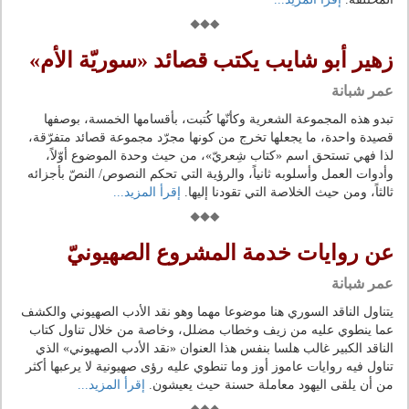
زهير أبو شايب يكتب قصائد «سوريّة الأم»
عمر شبانة
تبدو هذه المجموعة الشعرية وكأنّها كُتبت، بأقسامها الخمسة، بوصفها
قصيدة واحدة، ما يجعلها تخرج من كونها مجرّد مجموعة قصائد متفرّقة،
لذا فهي تستحق اسم «كتاب شِعريّ»، من حيث وحدة الموضوع أوّلاً،
وأدوات العمل وأسلوبه ثانياً، والرؤية التي تحكم النصوص/ النصّ بأجزائه
ثالثاً، ومن حيث الخلاصة التي تقودنا إليها.
إقرأ المزيد...
عن روايات خدمة المشروع الصهيونيّ
عمر شبانة
يتناول الناقد السوري هنا موضوعا مهما وهو نقد الأدب الصهيوني والكشف
عما ينطوي عليه من زيف وخطاب مضلل، وخاصة من خلال تناول كتاب
الناقد الكبير غالب هلسا بنفس هذا العنوان «نقد الأدب الصهيوني» الذي
تناول فيه روايات عاموز أوز وما تنطوي عليه رؤى صهيونية لا يرعبها أكثر
من أن يلقى اليهود معاملة حسنة حيث يعيشون.
إقرأ المزيد...