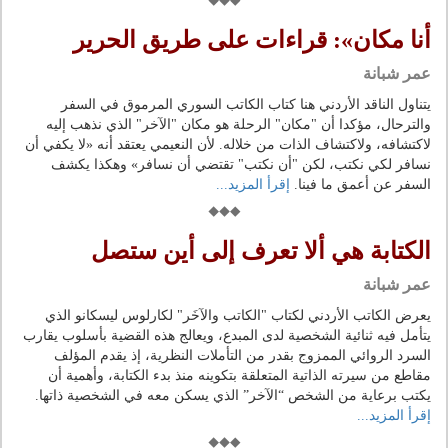
أنا مكان»: قراءات على طريق الحرير
عمر شبانة
يتناول الناقد الأردني هنا كتاب الكاتب السوري المرموق في السفر
والترحال، مؤكدا أن "مكان" الرحلة هو مكان "الآخر" الذي نذهب إليه
لاكتشافه، ولاكتشاف الذات من خلاله. لأن النعيمي يعتقد أنه «لا يكفي أن
نسافر لكي نكتب، لكن "أن نكتب" تقتضي أن نسافر» وهكذا يكشف
السفر عن أعمق ما فينا.
إقرأ المزيد...
الكتابة هي ألا تعرف إلى أين ستصل
عمر شبانة
يعرض الكاتب الأردني لكتاب "الكاتب والآخَر" لكارلوس ليسكانو الذي
يتأمل فيه ثنائية الشخصية لدى المبدع، ويعالج هذه القضية بأسلوب يقارب
السرد الروائي الممزوج بقدر من التأملات النظرية، إذ يقدم المؤلف
مقاطع من سيرته الذاتية المتعلقة بتكوينه منذ بدء الكتابة، وأهمية أن
يكتب برعاية من الشخص “الآخر” الذي يسكن معه في الشخصية ذاتها.
إقرأ المزيد...