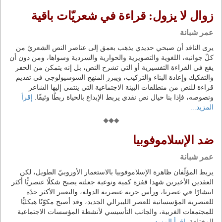
زوال لا يزول: قراءة في شعريّات باقية
عمر شبانة
يرى الناقد أن صبحي حديدي يذهب بعمق إلى عناصر النص الشعريّ من
كلّ جوانبه، اللغوية والتصويرية والحوارية والسردية وسواها، ومن دون أن
يقع في القراءة التفسيرية أو التي تشرح النص، بل إنه يتمكن من الحفر
والتفكيك وإعادة البناء والتركيب، ويبرز المنهج السوسيولوجي في تقديم
قراءة للنص من منطلقات البيئة الاجتماعية التي ينتمي إليها الشاعر
ونصوصه، فإذا بنا حيال نص نقدي يربط الإبداع بالحياة ربطًا وثيقًا.
إقرأ
المزيد...
ضد الإسلاموفوبيا
عمر شبانة
يربط المؤلّفان ظاهرة الإسلاموفوبيا بالاستعمار الأوروبيّ الطويل، لكن
العقدين الأخيرين شهدا قفزة كمية ونوعية جعلته يصبح شكلًا عنصريًّا أكثر
انتشارًا في عصرنا، ورأس حربة عنصرية الدولة، والتعبير الأكثر حدّة
للعنصرية المؤسساتية للعصر الليبرالي الجديد، وقد أصبح مكوّنًا هيكليًّا
للمجتمعات الغربية، والجانب التأسيسي لأنشطة المؤسسات الاجتماعية
المختلفة.
إقرأ المزيد...