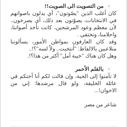
من التصويت الى الصويت!!
·
كان أغلب الذين "يصّوتون"، أي يدلون باصواتهم
في الانتخابات، يصوّتون بعد ذلك، أي يصرخون..
لأن معظم وعود المرشحين، كانت تأخذ أصواتنا،
واحلامنا، وتختفي .
وقد كان العارفون بمواطن الأمور، يسألوننا
متلاعبين بالالفاظ: "أنتخبت.. ولاّ لسه"؟!..
وهل كان هناك "خيبة أمل" أكثر من هذا؟!.
بالقلم الأحمر
·
لا تأمنوا إلى الحية، وإن قالت لكم أنا أختكم في
عائلة الخليقة، ولو قال مرشدها: إني من
الاخوان!...
شاعر من مصر