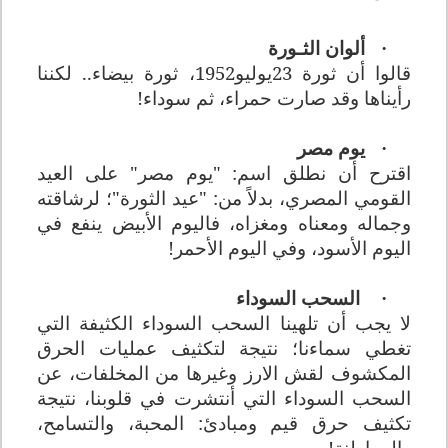
ألوان الثـورة
·
قالوا أن ثورة 23يوليو1952، ثورة بيضاء.. لكننا
رأيناها وقد صارت حمراء، ثم سوداء!
يوم مصر
·
اقترح أن نطلق اسم: "يوم مصر" على العيد
القومي المصري، بدلاً من: "عيد الثورة"؛ لرشاقته
وجماله ومعناه ومغزاه، فاليوم الأبيض ينفع في
اليوم الأسود، وفي اليوم الأحمر!
السحب السوداء
·
لا يجب أن تلهينا السحب السوداء الكثيفة التي
تغطي سماءنا؛ نتيجة لتكثيف عمليات الحرق
المكشوف لقش الارز وغيرها من المخلفات، عن
السحب السوداء التي أنتشرت في قلوبنا، نتيجة
تكثيف حرق قيم ومبادئ: المحبة، والتسامح،
والمواطنة!