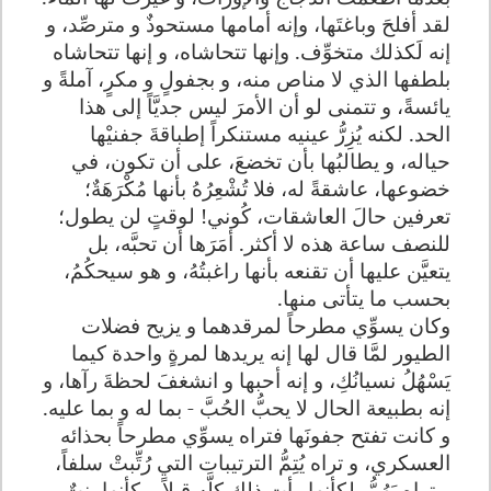
لقد أفلحَ وباغتَها، وإنه أمامها مستحوذٌ و مترصِّد، و
إنه لَكذلك متخوِّف. وإنها تتحاشاه، و إنها تتحاشاه
بلطفها الذي لا مناص منه، و بجفولٍ و مكرٍ، آملةً و
يائسةً، و تتمنى لو أن الأمرَ ليس جديَّاً إلى هذا
الحد. لكنه يُزِرُّ عينيه مستنكراً إطباقةَ جفنيْها
حياله، و يطالبُها بأن تخضعَ، على أن تكون، في
خضوعها، عاشقةً له، فلا تُشْعِرُهُ بأنها مُكْرَهَةٌ؛
تعرفين حالَ العاشقات، كُوني! لوقتٍ لن يطول؛
للنصف ساعة هذه لا أكثر. أمَرَها أن تحبَّه، بل
يتعيَّن عليها أن تقنعه بأنها راغبتُهُ، و هو سيحكُمُ،
بحسب ما يتأتى منها
.
وكان يسوِّي مطرحاً لمرقدهما و يزيح فضلات
الطيور لمَّا قال لها إنه يريدها لمرةٍ واحدة كيما
يَسْهُلُ نسيانُكِ، و إنه أحبها و انشغفَ لحظةَ رآها، و
إنه بطبيعة الحال لا يحبُّ الحُبَّ - بما له و بما عليه.
و كانت تفتح جفونَها فتراه يسوِّي مطرحاً بحذائه
العسكري، و تراه يُتِمُّ الترتيبات التي رُتِّبتْ سلفاً،
و تراه يَهُمُّ، لكأنها رأت ذلك كلَّه قبلاً، وكأنها بنتٌ