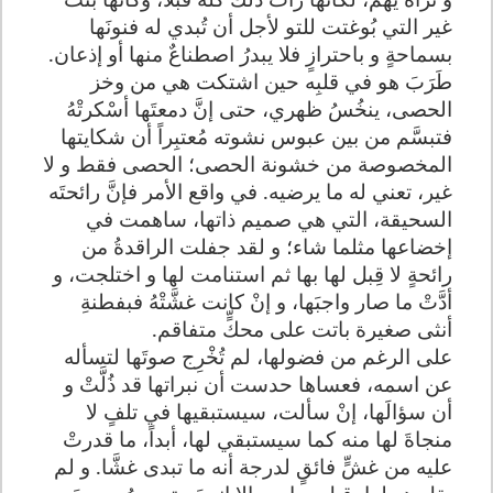
غير التي بُوغتت للتو لأجل أن تُبدي له فنونَها
بسماحةٍ و باحترازٍ فلا يبدرُ اصطناعٌ منها أو إذعان
.
طَرَبَ هو في قلبِه حين اشتكت هي من وخز
الحصى، ينخُسُ ظهري، حتى إنَّ دمعتَها أسْكرتْهُ
فتبسَّم من بين عبوس نشوته مُعتبِراً أن شكايتها
المخصوصة من خشونة الحصى؛ الحصى فقط و لا
غير، تعني له ما يرضيه. في واقع الأمر فإنَّ رائحتَه
السحيقة، التي هي صميم ذاتها، ساهمت في
إخضاعها مثلما شاء؛ و لقد جفلت الراقدةُ من
رائحةٍ لا قِبل لها بها ثم استنامت لها و اختلجت، و
أدَّتْ ما صار واجبَها، و إنْ كانت غشَّتْهُ فبفطنةِ
أنثى صغيرة باتت على محكٍّ متفاقم
.
على الرغم من فضولها، لم تُخْرِج صوتَها لتسأله
عن اسمه، فعساها حدست أن نبراتها قد ذُلَّتْ و
أن سؤالَها، إنْ سألت، سيستبقيها في تلفٍ لا
منجاةَ لها منه كما سيستبقي لها، أبداً، ما قدرتْ
عليه من غشٍّ فائقٍ لدرجة أنه ما تبدى غشَّا. و لم