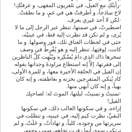
-
رأيتُكِ مع الفيل، في تلفزيون المقهى، و عرفتُكِ
!
لاحَ ساذجاً، و أطرقتْ هي في غمٍ، و ما نطقتْ
.
-
لكن لا أحد غيري يعرف
.
اصطبرتْ، في صمتها، تنظر عبر الرجل إلى ما لا
يُرى، و لم تكن قد نظرت إليه قط، في عينيْه،
حتى في لحظات العناق تلك، فور وصولها. و ما
كانت، لِوقتِها، تنظر إليه و هو يُفْرِطُ في وصف
سحرها ذاك الذي دامَ يُسْكِره ويُبْهِت كلَّ الناظرين
إلى فقرتها، إلاَّ إنه استطاع مراودةَ وجدانها بقوله
إن الفيل في الحلقة الأخيرة معها، و للمرة الأولى،
كاد يُبكي المتفرجين بحزنه و بعاطفته، و إنه كان
بهياً، و إنه كان أبهى منها
.
-
تمنيتُ و تمنيتُ، ليلتها، الموتَ له؛ لصاحبِك
الفيل
!
إزاءه، و في سكونها الغالب ذلك، في سكونها
النقيِّ، نظرت كيم إليه، في عينيه، و تنصَّلت في
سريرتها من وجوده، كلياً، و تهادأتْ، و خَلَتْ، و لم
ترتكب سوى أنها زفرت تجاهه، صوب وجهه،