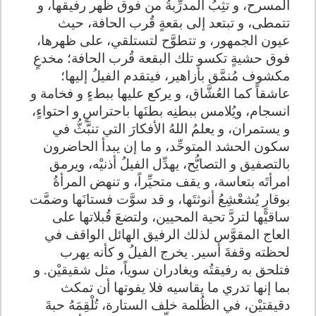
المسرح، و تثِبُ المدرِّبةُ من فوق ظهر رفيقها، و
تتمطى، و تبتعد إلى بقعةٍ قُرب الحافة، حيث
عيون الجمهور، و تتطوَّح لتستلقي، على ظهرها،
فوق حشيةٍ تكسو تلك البقعة قُرب الحافة؛ مخدعٍ
مكشوف مُنمَّق بأزاهير، فيتقدم الفيلُ إليها؛
عاشقاً كما العُشَّاق، و يركع عليها ببطءٍ و فخامة و
انسجام، ويُلامس ببطنِه بطنَها باحتراسٍ و احتواءٍ،
و يستمران، و يعلمُ اللهُ الأفكارَ التي تنبَّثُّ في
سكون الحشد المتوحِّد، و ما إن يبدأ الحاضرون
بالتصفيق و التصايُّح، يهدِّل الفيلُ أذنيْه، ويرمق
امرأتَه بتعاسة، و يقف متحيِّراً، و تنهض المرأةُ
بوقارٍ يُشعْشِعُ أنوثتَها، و قد سوَّت فستانَها وضمَّت
ساقيْها لتردَّ تحية المحيين، ولتضعَ قُبلاتها على
العاج المقوَّس لذلك الرفيق الهائل الواقف في
لحظته وقفةَ أسير. يخرج الفيلُ و كأنه يهرب
فتلحق به رفيقتُه ويغادران سوياً، مثل شقيقيْن. و
بما إنها تدري ما يقاسيه فلا يفوتها أن تمكث
دقيقتيْن، في الظُلمة خلف الستارة، تُلْقِمَهُ حبةَ