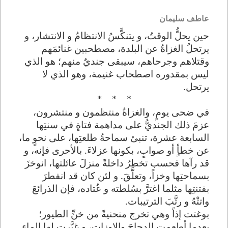
عاطف سليمان
حين يحلُّ الوقتُ، و يتنكَّسُ الانتظامُ و الانتشار، و
يرتحلُ الغزاةُ عن البلدة، مصطحبين غنائمَهم
وقتلاهم وجرحاهم، سيبقى جنديٌ منهم؛ هو الذي
ليس بمقدوره اصطحاب غنيمة، وهو الذي لا
يرتحل
.
*
*
*
في ضحى يومٍ، والغزاةُ منتظمون و منتشرون،
عزمَ ذلك الجنديُّ على مداهمة فتاةٍ في سنتِها
السابعة عشرة، تنبئ سماحةُ طلعتِها، على نحوٍ ما،
عن خطأٍ أو صوابٍ، بكونها عزلاءَ. بالأحرى فإنه، و
قد رآها فحسب تخطرُ داخلةً منزلَ عائلتها، انوخزَ
بسماحتِها وخزاً، وتعلَّقَ. و لئن كان قد انفطرَ
بفتنتِها مثلما اغترَّ بسُلطته و عُتاده، فإن الذرائعَ
واتتْهُ و رتَّبَ الترتيبات
.
بوغتت إذاً وهي تخرج منحنيةً من خنِّ الطيور؛
بعدما أطعمت الدجاجَ والإوزات، و غيَّرت لها الماء.