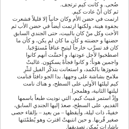
ضُحى. و كانت كيم ترتجف
.
ثم كان أنْ عادت كيم
.
ارتمت في حضن الأم وكان حانياً إلا قليلاً فشعرت
بجفوة هينة، ولكنها ارتمت أيضاً في حضن الأب ثم
الأخت وكل منْ كان بالبيت، حتى الجندي السابق
حضنها و حضنته و كأن ما كان لم يكن، و كأن ما
كان قد تسرَّب خارجاً ليتيح عناقاً مُستوْجَبا.
اصطخبوا لأجل عودتها، و أحسَّت أنهم كانوا
واجمين هوناً؛ و كانوا فجأةً يسكتون. غالبتْ
شعورَها بالكمد، و استعانت بتذكُّر الفيل لنثْرِ
ملامح بشاشة على وجهها. بدا الجو دافئاً فنامت
كيم ليلتَها الأولى على السطح، و هناك نامت
ليلتها الثانية، وهلمجرا
.
وإذْ استمر مَبيتُ كيم، التي نوديت طبعاً باسمها
القديم، على السطح، صعدَ إليها الجندي السابق،
خفيةً، ذات ليلة، وأيقظها – من بعيد – بإلقاء حصى
صغير قُربها. و حين انتبهتْ اقتربَ وهو يُطمْئنها
بإشارات يُمكن تصديقها
.