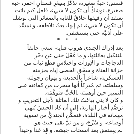
فستق؛ حبةً صغيرة، تذكِّرُ بصِغَرِ فستانٍ أحمر، حبة
صغيرة، توشكُ أن تكون لا شيء، فلعل كيم باتت
تعتقد أن رفيقَها حاذقٌ للغاية بالصغائر التي توشك
أن تكون لا شيء، ثم إنها، بعدُ، تلاطفه، و تمسِّد
على أذنيْه حتى يستشفي
.
*
*
*
بعد إدراك الجندي هروب فتاتِه، سعى حانقاً
للتنكيل بعائلتها، و ما غَفَلَ حتى عن دحْرِ
الدجاجات و الإوزات واختلاسِ قطع ثياب من
خزانة الفتاة و سحْقِ الحصى إياه بجزمته
العسكرية، شاعراً بالخديعة و بهوان رجولته
وسلطته، ثم مُدرِكاً أنها سخرت من كفاءته على
التمييز حين أوهمته بالحُبِّ فتوهَّمَه
.
و كان لا يني يباغتُ تلك العائلة لأجل التخريبِ و
ترصُّدِ أخبار الهاربة، إلى أن كاد الجيشُ يُنهي
مهماته في البلدة، فتمكَّن الجنديُّ من تسوية
أوضاعه، و سُرِّحَ، و من ثمَّ بقى حيث هو
.
لم يستفق بعد انسحاب جيشه، و قد غدا وحيداً