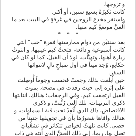
و تزوجها
.
كانت تَكبرُهُ بسبع سنين، أو أكثر
.
واستقر مخدع الزوجين في غرفةٍ في البيت بعد ما
أُلغيَّ موضعُ كيم منها
.
*
*
*
بعد سنتيْن من دوام ممارستها فقرة "حب" التي
كانت أسبوعية و ذائعة، فتحتْ كيم عينيها، و انتوتْ
زيارة أهلها، وتهيَّأت، لولا أن الفيلَ، كما لو كان في
حكايةٍ، وُجد ميتاً في أول صباحٍ تالٍ لانتوائها
السفر
.
حين أُبلغت بذلك وجمتْ فحسب وجوماً أُوصِلت
على إثره إلى حيث رقدت في مصحة. بموت
الفيل ارتجفت كيم. وفي الرجفات؛ هنالك، انتابتها
ذكرى الترتيبات، تلك التي رُتِّبتْ، و ذكرى
الافتضاض، ذاك الذي أُنْفِذَ تحت قبة السماوات، و
هنالك وافاها شعورُها بأن في تجويفها جنيناً من
حصى. كانت تلهثُ لخواطرٍ تتكاثر في تشعُّباتٍ
تصل بها، ربما، إلى ذلك الغشِّ الذي أتته هي ذات