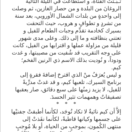
ثَـبُـتَتْ الفتاةُ، و استطاعت في الليلة التالية
الروغانَ من البلدة و من حصار الغازين، ثم وصلت
إلى واحدةٍ من بلدات الشمال الأوروبي، بعد سنة
من تشردٍ و تطوافٍ و هروب، حيث التحقت
بسيرك كخادمة تقدِّم وجبات الطعام للفيل و
تعتني بنظافته و ما إلى ذلك. وعلى مدى شهور
قليلة من مزاولة عملها و اقترابها من الفيل، كانت
على وجه التقريب قد شُفيت من مصيبتها، و غدت
ودوداً، و نُوديت بذلك الاسم ذي الرنين الفخم؛
كيم
.
و ليس يُعرَفُ منْ الذي اقترحَ إضافةَ فقرةٍ إلى
برنامج السيرك، تلعبها كيم، و قد غدتْ مدرِّبةً
للفيل، لا يزيد زمنُها على سبع دقائق، صار يعقبها
تصفيقاتٌ وهمهمات تثير الحسدَ.
*
*
*
إلاَّ أن كيم نائيةٌ لا تكاد تُوجَد، لكأنما أطبقتْ جفنيْها
على جسمها وكيانها قاطبةً، لكأنما نفَذتْ إلى
منتهى الكُمون، بموجبٍ من الحياة، أو بلا مُوجبٍ