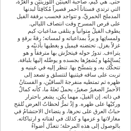
حتى. هي كيم، صاحبة العينيْن اللوزيتيْن و الغُرَّة،
التي ترتدي فستاناً أحمر قصيراً مُكافِئاً لبدنها
المدملج الخمريِّ، و تتواجد فحسب برفقة الفيل
على قرص المسرح وقت انتصاف الليالي
.
يطوف الفيلُ متوانياً و يتلقى مداعباتِ كيم
ولمساتِها و يردُّ بمداعباته و لمساته؛ رقةً برقةٍ و
غزلاً بغزل. تحتضنه فيميل و يغطيها بأذنيْه و
يتراءف. تدورُ حوله فيتحرَّش بها مترفقاً و هو
يُسالِمُها و يُشعِرُها بجسده و يوصِّله إليها بلباقة.
تتحكَّك به، و يتمسَّح بها. تنظر إليه في عينيه و
تربت على ساقه فيثنيها لتتسلق و تصعد إلى
ظهره ثم تمتطيه منفرجةَ الساقيْن، و الفستانُ
الأحمرُ الصغيرُ صغيرٌ، يحملُ تَعلةً ما، كأنه كمالٌ
في ذاته. إن الفيلَ، مهما يكن، يشعر باحترار
وركيْها على ظهره. و إذْ تمرُّ لحظاتُ العرض تُلمَح
حباتُ العرق على نحرها، و يتضاءل الاحتشامُ في
مغازلاتها و عزمها و كذلك في لفتاته و ارتباكاته.
بالوصول إلى هذه المرحلة؛ تتعدَّل أضواءُ