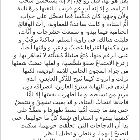
يقل هو لها، قبل رواحِهِ، إلا إنه يَستحسنُ سحبَ
التزامه، و إلا إنه آتٍ عن قريب ليلتقيها مرةً ثانية.
ولأن وجهَها كان مُنكَّساً فما تحصَّل على جواب
.
أمُّ الفتاة، و كانت صاعدةً للمعاونة، رأتْ الوقائعَ
الختامية فيما يبدو، و سمعت حشرجات و أنَّات،
فلبثت هنالك، في زاوية السلم، ساكنةً ترقُبُ. و
من مكمنها اعتراها غضبٌ و ذعر، و واتتها أيضاً،
على الرغم منها، مُتعٌ ضئيلةٌ مُشتَّتة لا يُجاهَر بها، و
زعزعَ الامتقاعُ صفوَ تلصُّصِها، و لعلها عضتْ شفتَها
من جراء المجون الحامي للابنة الوديعة، لكنها
نزلت و انزوت كيما تُتيح للذَّكَرِ العابسِ، الذي
ارتدى في النهاية سترةَ الغازين، انصرافَه دون
مزيدٍ من تسلُّطِه. و ما أظهرت نفسَها إلا لمَّا
فاجأها انتحابُ الفتاة، و قد بقيت تشهقُ و تنتفضُ
حتى بعد ما جثت أمُّها تسندُ ظهرَها و تعضِّدُّ على
كتفيها بهدوء و استغراق شملا كلَّ ما حولهما، حتى
بدا أن الدجاجات التي
تحلَّقت حولهما، سكنت
لتصيخَ إليهما، و تنظر، و تطيل النظر
.