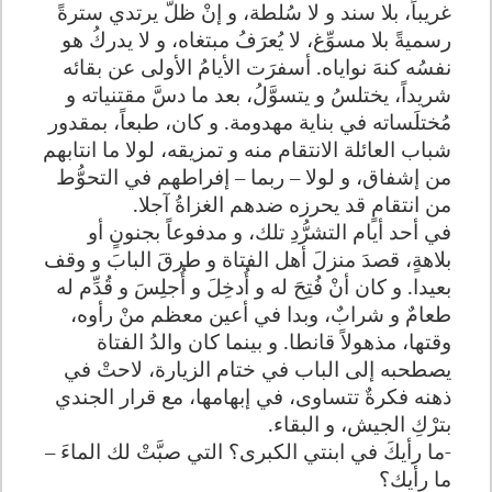
غريباً، بلا سند و لا سُلطة، و إنْ ظلَّ يرتدي سترةً
رسميةً بلا مسوِّغ، لا يُعرَفُ مبتغاه، و لا يدركُ هو
نفسُه كنهَ نواياه. أسفرَت الأيامُ الأولى عن بقائه
شريداً، يختلسُ و يتسوَّلُ، بعد ما دسَّ مقتنياته و
مُختلَساته في بناية مهدومة. و كان، طبعاً، بمقدور
شباب العائلة الانتقام منه و تمزيقه، لولا ما انتابهم
من إشفاق، و لولا – ربما – إفراطهم في التحوُّط
من انتقامٍ قد يحرزه ضدهم الغزاةُ آجلا
.
في أحد أيام التشرُّدِ تلك، و مدفوعاً بجنونٍ أو
بلاهةٍ، قصدَ منزلَ أهل الفتاة و طرقَ البابَ و وقف
بعيدا. و كان أنْ فُتِحَ له و أُدخِلَ و أُجلِسَ و قُدِّم له
طعامٌ و شرابٌ، وبدا في أعين معظم منْ رأوه،
وقتها، مذهولاً قانطا. و بينما كان والدُ الفتاة
يصطحبه إلى الباب في ختام الزيارة، لاحتْ في
ذهنه فكرةٌ تتساوى، في إبهامها، مع قرار الجندي
بترْكِ الجيش، و البقاء
.
-
ما رأيكَ في ابنتي الكبرى؟ التي صبَّتْ لك الماءَ –
ما رأيك؟