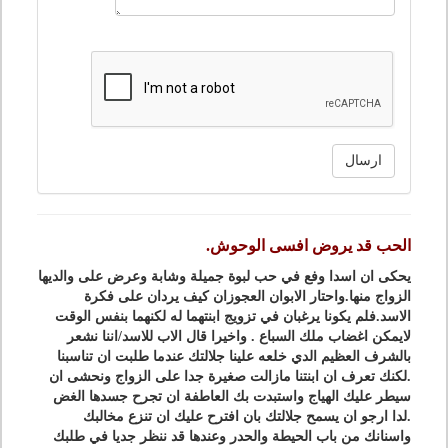
ارسال
الحب قد يروض افسى الوحوش.
يحكى ان اسدا وفع في حب لبوة جميلة وشابة وعرض على والديها
الزواج منها.واحتار الابوان العجوزان كيف يردان على فكرة
الاسد.فلم يكونا يرغبان في تزويج ابنتهما له لكنهما بنفس الوقت
لايمكن اغضاب ملك السباع . واخيرا قال الاب للاسد/اننا نشعر
بالشرف العظيم الدي خلعه علينا جلالتك عندما طلبت ان تناسبنا
.لكنك تعرف ان ابنتنا مازالت صغيرة جدا على الزواج ونحشى ان
سيطر عليك الهياج واستبدت بك العاطفة ان تجرح جسدها الغض
.لدا ارجو ان يسمح جلالتك بان افترح عليك ان تنزع مخالبك
واسنانك من باب الحيطة والحدر وعندها قد ننظر جديا في طلبك