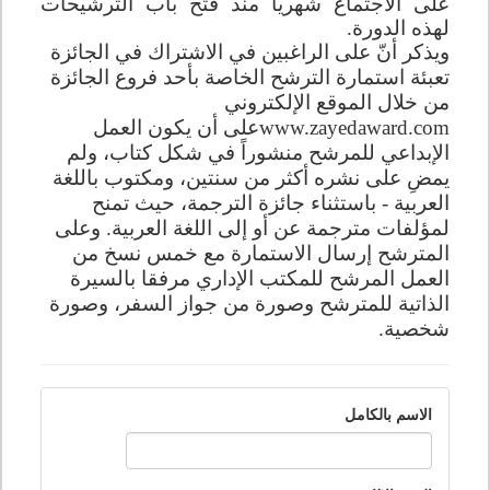
على الاجتماع شهرياً منذ فتح باب الترشيحات
لهذه الدورة.
ويذكر أنّ على الراغبين في الاشتراك في الجائزة
تعبئة استمارة الترشح الخاصة بأحد فروع الجائزة
من خلال الموقع الإلكتروني
www.zayedaward.com
على أن يكون العمل
الإبداعي للمرشح منشوراً في شكل كتاب، ولم
يمضِ على نشره أكثر من سنتين، ومكتوب باللغة
العربية - باستثناء جائزة الترجمة، حيث تمنح
لمؤلفات مترجمة عن أو إلى اللغة العربية. وعلى
المترشح إرسال الاستمارة مع خمس نسخ من
العمل المرشح للمكتب الإداري مرفقا بالسيرة
الذاتية للمترشح وصورة من جواز السفر، وصورة
شخصية.
الاسم بالكامل