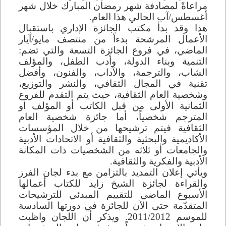
مراعاةً لمصادفة شهر رمضان المبارك خلال شهر
أغسطس/آب الحالي هذا العام.
هذا وقد بدأ مكتب الجائزة الإداري باستقبال
الأعمال المرشحة بدءاً من منتصف مايو/آيار
الماضي، في فروع الجائزة التسعة والتي تضم:
التنمية وبناء الدولة، وأدب الطفل، والمؤلف
الشاب، والترجمة، والآداب، والفنون، وأفضل
تقنية في المجال الثقافي، والنشر والتوزيع،
وشخصية العام الثقافية، حيث يتم التقدم للفروع
الثمانية الأولى من قبل الكاتب أو المؤلف او
المترجم شخصياً، أما جائزة شخصية العام
الثقافية فيتم ترشيحها من خلال المؤسسات
الأكاديمية والبحثية والثقافية أو الاتحادات الأدبية
والجامعات أو ثلاثه من الشخصيات ذات المكانة
الأدبية والفكرية والثقافية.
ويأتي إعلان التمديد بالتزامن مع بدء لجان الفرز
والقراءة لجائزة الشيخ زايد للكتاب أعمالها
الأسبوع الماضي للتقييم المبدئي للترشيحات
المتقدّمة حتى الآن للجائزة في دورتها السادسة
للموسم 2011/2012. ويذكر أن اللجان واظبت