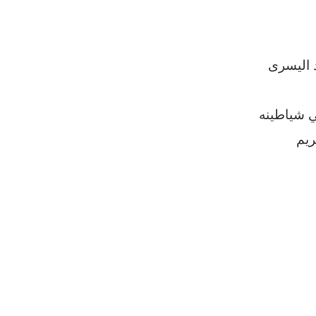
د اليسرى
ي شياطينه
ريم