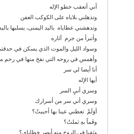
أني أتعقب خطو الإله
وتذهلني بلاياه على الكوكب العفن
وتدهشني عطاياه باليد اليمنى، يسلبها بالي
وأتبرأ من جرم آثاره
وسواد الليل والموت الذي يسكن في حدقت
وأهمس في روحه التي نفخ منها في رحم م
أنا أيضا لي سر
أيها الإله
وسري أنيِ السر
وسري أني سر من أسرارك
أوَلَمْ تعطني عينا بها أحببتُ؟
وفَماً بهِ ثملتُ؟
وثقبا في الروح منه أبصر خطاياي؟