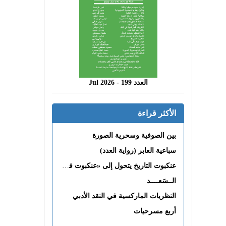
العدد 199 - 2026 Jul
الأكثر قراءة
بين الصوفية وسحرية الصورة
سباعية العابر (رواية العدد)
عنكبوت التاريخ يتحول إلى «عنكبوت فى القلب»
الــسَعــــد
النظريات الماركسية في النقد الأدبي
أربع مسرحيات