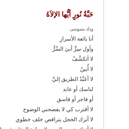
حَبَّةُ نُورٍ أيُّها الإلاَهُ
وداد بنموسى
أنا بائعة الأسرارِ
وأول سِرٍّ أنيَ السِّرُّ
لا أتكشَّفُ
لا أُبينُ
لا أعَبِّدُ الطريق إليَّ
لناسك أو عابد
أو فاجر أو فاسق
لا أقترب كي لا يفضحني الوضوح
لا أترك الخجل يتراقص خلف خطوي