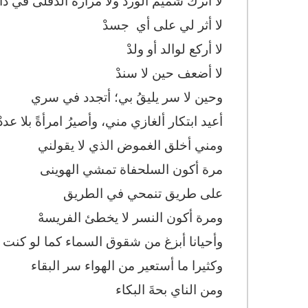
لا أترك شميم الورد ولا مرارة الدفلى في ذاك
لا أثر لي على أي جسدْ
لا أركع لوالد أو ولدْ
لا أضعف حين لا سندْ
وحين لا سر يليقُ بي؛ أتجدد في سري
أعيد ابتكار ألغازي مني، وأصيرُ امرأةً بلا عددْ
ومني أخلق الغموض الذي لا يقولني
مرة أكون السلحفاة تمشي الهوينى
على طريق تنمحي في الطريق
ومرة أكون النسر لا يخطئ الفريسهْ
وأحيانا أبزغ من شقوق السماء كما لو كنت مج
وكثيرا ما أستعير من الهواء سر البقاء
ومن الناي بحةَ البكاء