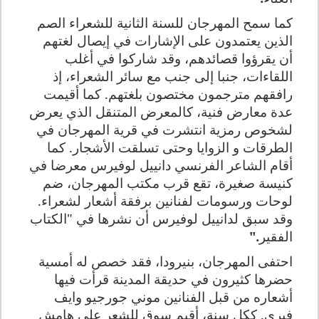
كما سمح المهرجان للسنة الثانية للشعراء الصم
الذين يعتمدون على الإشارات في إيصال لغتهم
أن يقرؤوا قصائدهم، وقد شاركوا في أغلب
اللقاءات، جنبا إلى جنب مع سائر الشعراء، إذ
رافقهم مترجمون مختصون بلغتهم. كما أقيمت
عدة معارض فنية، كالمعرض المتنقل الذي يعرض
لشخوص رمزية انتشرت في قرية المهرجان في
الطرقات و الزوايا وحتى تسلقت الأشجار. كما
أقام الشاعر الفرنسي دانييل لوفيرس معرضا في
كنيسة صغيرة، تقع قرب مكتب المهرجان، ضم
لوحات ورسومات لفنانين برفقة أشعار لشعراء.
وقد سبق لدانييل لوفيرس أن نشرها في "الكتاب
الفقير
".
احتفى المهرجان، بنيرودا، فقد خصص له أمسية
حضرها كثيرون في حديقة المدينة قرأت فيها
أشعاره من قبل الفنانين موني جورجيو وايف
فيري. ككل سنة، أقيم سوق للشعر على هامش