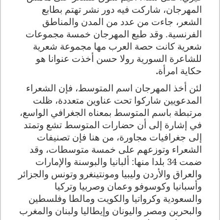
المهرجان، شاركت فيه دور نشر تهتم بطابع
الشعر، جاءت من عدد من المدن والمناطق
الفرنسية. وقد طبع المهرجان خمسة مجموعات
شعرية كانت حصة العرب مها مجموعة شعرية
للشاعرة السورية رولا حسن أخذت عنوانا هو
حكاية امرأة
.
لئن أخذ المهرجان اسم المتوسط، فإن الشعراء
المدعويين شاركوا تحت عناوين متعددة، ظلت
مرتبطة باسم المتوسط بمعناه الجغرافي الواسع،
في إشارة إلى أن حضارات المتوسط تشع وتمتد
إلى جغرافيات مجاورة، من هنا فإن تصنيفات
الشعراء وتوزعهم على خمسة متوسطات، وقد
ضمت 34 بلدا منها: ألبانيا والبوسنة والإمارات
والعراق والأردن وليبيا ومونتينغرو وتونس والجزائر
وأسبانيا وكوسوفو وعمان وصربيا وتركيا
والسعودية وكرواتيا والكويت ومالطا وفلسطين
والبحرين ومصر واليونان وإيطاليا ولبنان والمغرب