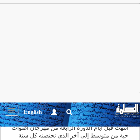
مجلة الكلمة
العدد 76 أغسطس 2013
أنشطة ثقـافية
24 شاعرا عربيا في مهرجان سيت
الشعري بفرنسا
Toggle
English
igation
انتهت قبل أيام الدورة الرابعة من مهرجان أصوات
حية من متوسط إلى آخر الذي تحتضنه كل سنة