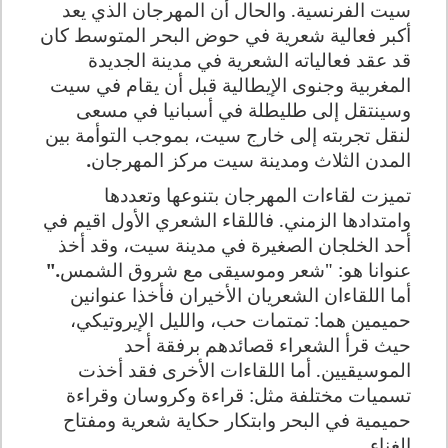
سيت الفرنسية. والحال أن المهرجان الذي يعد
أكبر فعالية شعرية في حوض البحر المتوسط كان
قد عقد فعالياته الشعرية في مدينة الجديدة
المغربية وجنوى الإيطالية قبل أن يقام في سيت
وسينتقل إلى طليطلة في أسبانيا في مسعى
لنقل تجربته إلى خارج سيت، بموجب التوأمة بين
المدن الثلاث ومدينة سيت مركز المهرجان
.
تميزت لقاءات المهرجان بتنوعها وتعددها
وامتدادها الزمني. فاللقاء الشعري الأول اقيم في
أحد الخلجان الصغيرة في مدينة سيت، وقد أخذ
عنوانا هو: "شعر وموسيقى مع شروق الشمس
".
أما اللقاءان الشعريان الأخيران فأخذا عنوانين
حميمين هما: تمتمات حب، والليل الإيروتيكي،
حيث قرأ الشعراء قصائدهم برفقة أحد
الموسيقيين. أما اللقاءات الأخرى فقد أخذت
تسميات مختلفة مثل: قراءة وكروسان وقراءة
حميمية في البحر وابتكار حكاية شعرية ومفتاح
الغناء
.