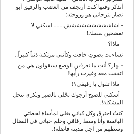
أتذكر وقتها كنت أرتجف من الغضب والرفيق أبو
نصار يترجاني هو وزوجته:
- اشاششششششششش....... اسكتي لا
تفضحين نفسك!
- ماذا؟
تساءلت بصوتٍ خافت وكأنني مرتكبة ذنباً كبيراً!.
- بهار؟ أنت ما تعرفين الوضع سيقولون هي من
اتفقت معه وغيرت رأيها!
- ماذا تقول يا رفيقي؟!
- أسكتي للصبح أرجوك تحّلي بالصبر وبكرى تنحل
المشكلة!.
كنتُ احترق وكل كياني يغلي لمأساة لحظتي
البائسة وأنا وسط رفاقي وحلم حياتي في النضال
وسطهم من أجل مدينة فاضلة!.