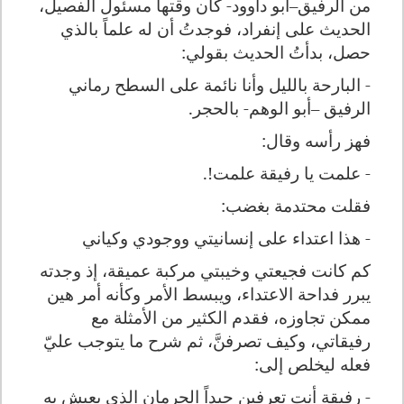
من الرفيق–أبو داوود- كان وقتها مسئول الفصيل،
الحديث على إنفراد، فوجدتُ أن له علماً بالذي
حصل، بدأتُ الحديث بقولي:
- البارحة بالليل وأنا نائمة على السطح رماني
الرفيق –أبو الوهم- بالحجر.
فهز رأسه وقال:
- علمت يا رفيقة علمت!.
فقلت محتدمة بغضب:
- هذا اعتداء على إنسانيتي ووجودي وكياني
كم كانت فجيعتي وخيبتي مركبة عميقة، إذ وجدته
يبرر فداحة الاعتداء، ويبسط الأمر وكأنه أمر هين
ممكن تجاوزه، فقدم الكثير من الأمثلة مع
رفيقاتي، وكيف تصرفنَّ، ثم شرح ما يتوجب عليّ
فعله ليخلص إلى:
- رفيقة أنت تعرفين جيداً الحرمان الذي يعيش به