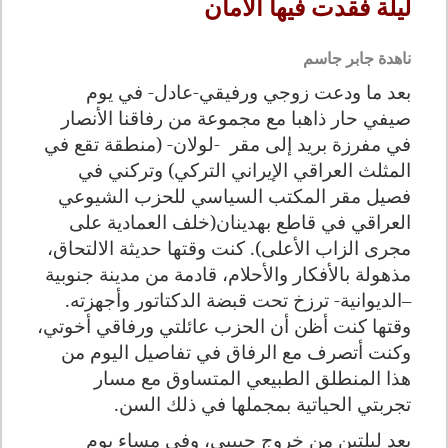
ليلة فقدت فيها الأمان
ناهدة جابر جاسم
بعد ما ودعت زوجي ورفيقي-عادل- في يوم
صيفي حار ذاهبا مع مجموعة من رفاقنا الأنصار
في مفرزة بريد إلى مقر -لولان- (منطقة تقع في
المثلث العراقي الإيراني التركي) وتركني في
فصيل مقر المكتب السياسي للحزب الشيوعي
العراقي في قاطع بهدينان(خلف العمادية على
مجرى الزاب الأعلى). كنت وقتها حديثة الالتحاق،
مذهولة بالأفكار والأحلام، قادمة من مدينة جنوبية
–الديوانية- ترزخ تحت قبضة الدكتاتور وأجهزته.
وقتها كنت أظن أن الحزب عائلتي ورفاقي أخوتي،
وكنت أتصرف مع الرفاق في تفاصيل اليوم من
هذا المنطلق الطبيعي المتساوق مع مسار
تجربتي الحياتية بمجملها في ذلك السن.
بعد ليلتين من خروج حبيبي، وفي مساء يوم