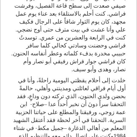
صيفي صعدت إلى سطح قاعة الفصيل، وفرشت
فراشي. كنت أحلم بالاستلقاء بعد عناء يوم عمل
مجهد، كان يوم الثوار شاقاً على الرجال فكيف
علي وأنا عشت في بيت مترف حتى أوج نضجي.
كنت في الرابعة والعشرين من عمري. توسدتُ
فراشي وحضنت وسادتي كحالي كلما سافر
حبيبي مخدرة بدفء كلماته وعطر أنفاسه الحنون.
كان فراشي جوار فراش رفيقي أبو نصار وأم
نصار، وهدى وأبو سيف.
خلدت إلى أحلام يقظتي اليومية راحلةً، وأنا في
أول أيام فراقي لعائلتي ومدينتي وأهلي، حالمةً
بحضن ولدي الحنون، الذي تركته دون وداعٍ، فقد
التحقنا سراً دونَ أن نخبر أحداً عدا –صلاح-
ابن
عمة زوجي، ورفيقنا والمطلع على حياتنا الحزبية
السرية. التحقنا في أخر لحظة فقد أعتقل الشهيد
المعلم من أهالي الدغارة –جميل مكط- في شتاء
1984وكنت على اتصال دائم معه والتنظيم الذي