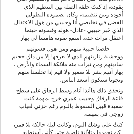
يقوده، إذ كنتُ حلقة الصلة بين التنظيم الذي
أقوده وبين تنظيمه، وكان لصموده البطولي
الفضل في تخليصي أنا وحبيبي من هول الاعتقال
الذي خَبر حبيبي -عادل- هوله وقسوته حينما
اعتقل مرات عدة. أسمع صوته هامسا لي بهار
-
خلصنا حبيبة منهم ومن هول قسوتهم
ووحشية زنازينهم الذي لا يعرفها إلا من ذاق جحيم
ساديتهم ومن تبرأت منه ملائكة السماء والأرض ،
بهار أنهم بشر بلا ضمير ولا قيم إذا تخلصنا منهم
ونجونا سنكون أسعد الناس.
وتحقق ذلك هاأنذا أنام وسط الرفاق على سطح
قاعة الرفاق وحبيب عمري خرج بمهمة كنت
سعيدة قبيل السقوط بالنوم رغم حزني لغياب
زوجي في بمهمة.
كنتُ على وشك النوم، وكانت ليلة حالكة بلا قمر،
لكن نجومها متلألئة ناصية حتى كأني أستطيع