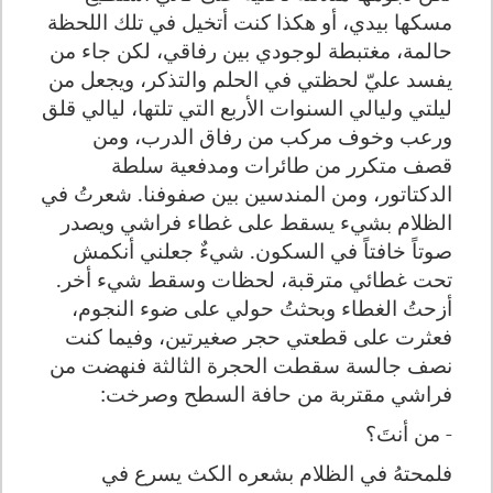
مسكها بيدي، أو هكذا كنت أتخيل في تلك اللحظة
حالمة، مغتبطة لوجودي بين رفاقي، لكن جاء من
يفسد عليّ لحظتي في الحلم والتذكر، ويجعل من
ليلتي وليالي السنوات الأربع التي تلتها، ليالي قلق
ورعب وخوف مركب من رفاق الدرب، ومن
قصف متكرر من طائرات ومدفعية سلطة
الدكتاتور، ومن المندسين بين صفوفنا. شعرتُ في
الظلام بشيء يسقط على غطاء فراشي ويصدر
صوتاً خافتاً في السكون. شيءٌ جعلني أنكمش
تحت غطائي مترقبة، لحظات وسقط شيء أخر.
أزحتُ الغطاء وبحثتُ حولي على ضوء النجوم،
فعثرت على قطعتي حجر صغيرتين، وفيما كنت
نصف جالسة سقطت الحجرة الثالثة فنهضت من
فراشي مقتربة من حافة السطح وصرخت:
- من أنتَ؟
فلمحتهُ في الظلام بشعره الكث يسرع في