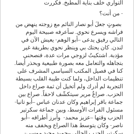
التواري خلف بناية المطبخ. فكررت
- من أنت؟
بصوتٍ جعلَ أبو نصار النائم مع زوجته ينهض من
فراشه ويسرع نحوي. سأعرفه صبيحة اليوم
التالي رفيق يدعى –أبو الوهم- يعيش الآن في
لندن. كان يحتك بي وينظر نحوي بطريقة غير
مؤدبة. اشتكيتُ لزوجي مرات عدة، فنصحني
بتجاهله والتعامل معه بصورة طبيعية وبحذر أيضا.
كنا في فصيل المكتب السياسي المشرف على
تنظيمات الداخل، ولما كنت طيبة القلب بسيطة
التجربة لم أدرك ولم أتخيل أن ثمة صراع داخل
الحزب. صراعٌ مرير سيتكشّف لاحقاً. صراع بين
جماعة باقر إبراهيم وكان عدنان عباس –أبو تانيا-
مسئول الفرات الأوسط، وبين جماعة سكرتير
الحزب وقتها –عزيز محمد-
وأبرز أطرافه –أبو
ناصر- وكان يتوسط هذا الصراع ويخفف منه
سكرتير الحزب الحالي –حميد مجيد موسى-.