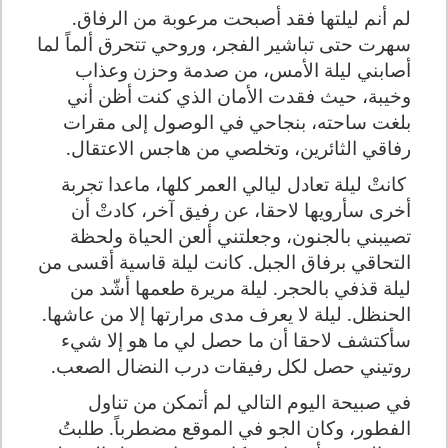
لم أنم ليلتها فقد أصبحت مرعوبة من الرفاق.
سهرت حتى تباشير الفجر، وروحي تتحرق ألماً لما
أصابني ليلة الأمس، من صدمة وحزن وعذاب
وخيبة، حيث فقدت الأمان الذي كنت أظن أني
بلغت ساحته، بنجاحي في الوصول إلى مقرات
رفاقي الثائرين، وتخلصي من هاجس الاعتقال.
كانتْ ليلة تعادل ليالي العمر كلها، ماعدا تجربة
أخرى سأرويها لاحقا، عن رفيق آخر، كادتْ أن
تصيبني بالجنون، وجعلتني ألعن الحياة ولحظة
التحاقي برفاق الجبل. كانت ليلة قاسية أقسى من
ليلة قذفي بالحجر. ليلة مريرة طعمها أشّد من
الحنظل. ليلة لا يعرف مدى مرارتها إلا من عاشها.
سأكتشف لاحقا أن ما حصل لي ما هو إلا شيء
روتيني حصل لكل رفيقات درب النضال الصعب.
في صبيحة اليوم التالي لم أتمكن من تناول
الفطور، وكان الجو في الموقع مضطرباً. طلبتُ