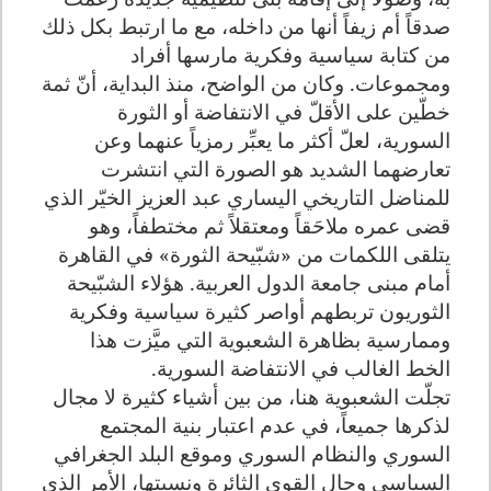
صدقاً أم زيفاً أنها من داخله، مع ما ارتبط بكل ذلك
من كتابة سياسية وفكرية مارسها أفراد
ومجموعات. وكان من الواضح، منذ البداية، أنّ ثمة
خطّين على الأقلّ في الانتفاضة أو الثورة
السورية، لعلّ أكثر ما يعبِّر رمزياً عنهما وعن
تعارضهما الشديد هو الصورة التي انتشرت
للمناضل التاريخي اليساري عبد العزيز الخيّر الذي
قضى عمره ملاحَقاً ومعتقلاً ثم مختطفاً، وهو
يتلقى اللكمات من «شبّيحة الثورة» في القاهرة
أمام مبنى جامعة الدول العربية. هؤلاء الشبّيحة
الثوريون تربطهم أواصر كثيرة سياسية وفكرية
وممارسية بظاهرة الشعبوية التي ميَّزت هذا
الخط الغالب في الانتفاضة السورية.
تجلّت الشعبوية هنا، من بين أشياء كثيرة لا مجال
لذكرها جميعاً، في عدم اعتبار بنية المجتمع
السوري والنظام السوري وموقع البلد الجغرافي
السياسي وحال القوى الثائرة ونسبتها، الأمر الذي