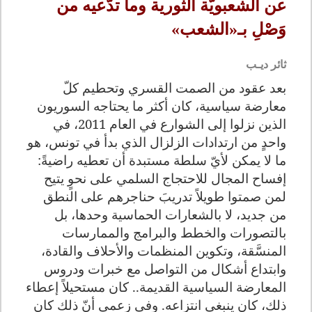
عن الشعبويّة الثورية وما تدَّعيه من
وَصْلِ بـ«الشعب»
ثائر ديـب
بعد عقود من الصمت القسري وتحطيم كلّ
معارضة سياسية، كان أكثر ما يحتاجه السوريون
الذين نزلوا إلى الشوارع في العام 2011، في
واحدٍ من ارتدادات الزلزال الذي بدأ في تونس، هو
ما لا يمكن لأيّ سلطة مستبدة أن تعطيه راضيةً:
إفساح المجال للاحتجاج السلمي على نحوٍ يتيح
لمن صمتوا طويلاً تدريبَ حناجرهم على النطق
من جديد، لا بالشعارات الحماسية وحدها، بل
بالتصورات والخطط والبرامج والممارسات
المنسَّقة، وتكوين المنظمات والأحلاف والقادة،
وابتداع أشكال من التواصل مع خبرات ودروس
المعارضة السياسية القديمة.. كان مستحيلاً إعطاء
ذلك، كان ينبغي انتزاعه. وفي زعمي أنّ ذلك كان