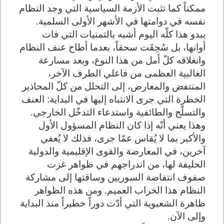
ممكناً كما تثبت الأزمة السياسية التي وجد النظام
نفسه في دوامتها في الأشهر الأولى السلمية.
يبدو هذا كلّه اليوم أشبه بالتمنيات التي فات
أوانها، بل سُحِقَت سحقاً، بعدما أطاح عنف النظام
وانغلاقه كلّ أمل من هذا النوع، وبعد مسارعة
الغالبية العظمى من فاعلي الطرف الآخر،
المنتفض والمعارض، إلى التحلل من كلّ المحاذير
الخطرة التي جرى الانتباه إليها في البداية: العنف
والتسلّح والطائفية واستدعاء التدخّل الخارجي.
وهذا يعني أنّه إذا كان النظام المسؤول الأول
والأكبر بما لا يُقاس عمّا جرى، فذلك لا يُعفي
آخرين، في المعارضة والقوى الإقليمية والدولية
الحليفة لها، من اندراجهم في ظواهر غزت
صفوف انتفاضة السوريين وساقتها إلى مشاركة
النظام هذا الخراب العميم. ومن هذه الظواهر
ظاهرة الشعبوية التي أدّت دوراً خطيراً منذ البداية
وإلى الآن.