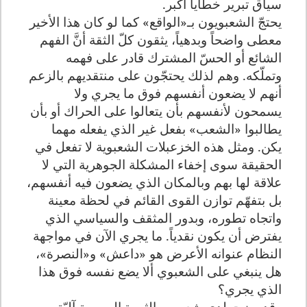
سياق تبرير خطايا أكبر.
يحتجّ الشعبويون بـ«الواقع» كما لو كان هذا الأخير
معطى واضحاً وبدهياً، يثقون كلّ الثقة أنَّ الفهم
الشائع أو الحسّ المشترك قادر على فهمه
وتملّكه. وهم لذلك يحتجّون على منتقديهم بالزعم
أنهم لا يضعون أنفسهم فوق ما يجري ولا
يسمحون لأنفسهم بأن يتعالوا على الحراك أو بأن
يطالبوا «الشعب» بفعل غير الذي يفعله مهما
يكن. ومثل هذه الخزعبلات الشعبوية لا تفعل في
الحقيقة سوى إخفاء المشكلة الجوهرية التي لا
علاقة لها بهم وبالمكان الذي يضعون فيه أنفسهم،
بل بتفهّم توازن القوى القائم في لحظة معينة
واتجاه تطوره، وبدور المثقف والسياسي الذي
يفترض أن يكون نقدياً. ما يجري الآن في مواجهة
النظام عنوانه الأعرض هو «داعش» و«النصرة»،
هل ينبغي على الشعبوي ألا يضع نفسه فوق هذا
الذي يجري؟
وقد برزت لدى شعبويي الثورة السورية آليّة