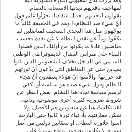
لمهاجمة ناقديهم ديدنها الاستعانة بالنظام.
يقولون لناقديهم: «قبل انتقادنا، تجرّأوا على قول
أيّ شيء ضد النظام»! وهم في الحقيقة غالباً ما
يوجّهون مثل هذا التحدي السخيف لمناضلين لم
يكفّوا يوماً عن نقض النظام لا عن نقده فحسب،
مناضلين عادةً ما يكونوا من أولئك الذين فضلوا
البقاء على متراس النضال الديموقراطي الوطني
السلمي في الداخل بخلاف الشعبويين الذين باتوا
بعيدين حتى عن المناطق التي يدَّعون أنّ ثورتهم
قد حررتها! والأسوأ أنّ هؤلاء يعتقدون أنَّ هجاء
النظام وقول شيء ضده هو سياسة أو يكفي
لرسم سياسة تجاه هذا النظام، بغض النظر عن
شروط ضرورية كثيرة أخرى موضوعية وذاتية.
لقد تكلمتُ هنا عن شعبويين هم الأفضل، ولا
تمكن مقارنتهم بأدعياء ثورة كانوا حتى البارحة
أسوأ جلاوزة النظام، أو بنصّابين دوليين من أصل
سوري لا يكادون يعرفون موقع سوريا على