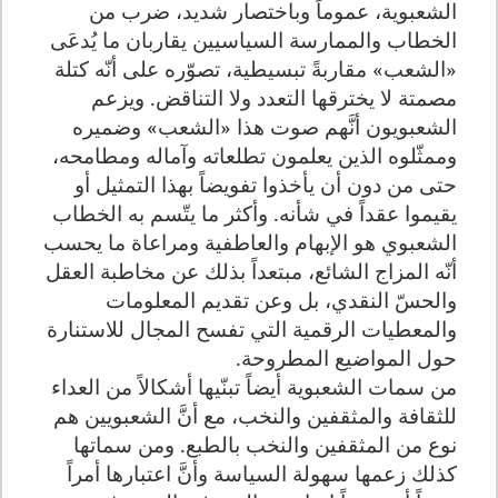
الشعبوية، عموماً وباختصار شديد، ضرب من
الخطاب والممارسة السياسيين يقاربان ما يُدعَى
«الشعب» مقاربةً تبسيطية، تصوّره على أنّه كتلة
مصمتة لا يخترقها التعدد ولا التناقض. ويزعم
الشعبويون أنَّهم صوت هذا «الشعب» وضميره
وممثّلوه الذين يعلمون تطلعاته وآماله ومطامحه،
حتى من دون أن يأخذوا تفويضاً بهذا التمثيل أو
يقيموا عقداً في شأنه. وأكثر ما يتّسم به الخطاب
الشعبوي هو الإبهام والعاطفية ومراعاة ما يحسب
أنّه المزاج الشائع، مبتعداً بذلك عن مخاطبة العقل
والحسّ النقدي، بل وعن تقديم المعلومات
والمعطيات الرقمية التي تفسح المجال للاستنارة
حول المواضيع المطروحة.
من سمات الشعبوية أيضاً تبنّيها أشكالاً من العداء
للثقافة والمثقفين والنخب، مع أنَّ الشعبويين هم
نوع من المثقفين والنخب بالطبع. ومن سماتها
كذلك زعمها سهولة السياسة وأنَّ اعتبارها أمراً