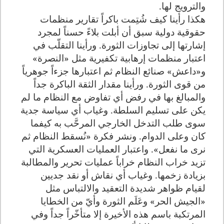
والترويج لها.
هكذا رأينا كيف شُتِمت باكراً تقارير منظمات
حقوقية دولية سبق أن أبلت بلاءً حسناً لمجرد
إشارتها إلى تجاوزات الثورة. ورأينا التقلّب في
اعتبار منظمات إرهابية تكفيرية مثل «النصرة»
و«داعش» صنائع النظام ثم اعتبارها جزءاً جوهرياً
من قوى الثورة. ورأينا مقدار الثقة الباكرة جداً
والمبالغ بها في رفض أي تفاوض مع النظام ما لم
يكن على تسليم السلطة. وغياب أي سياسة جدية
سوى طلب التدخل الخارجي المرحَّب به كيفما
كان وعلى الدوام. ونشر فكرة «نُسقط النظام ثم
نرى ما نفعل». واعتبار العمليات العسكرية التي
تزيد خراب النظام خراباً عمليات تحرير والمطالبة
بزيادة زخمها. وغياب أي نقاش أو نقد جديين
لقيام ظواهر شديدة التعقيد والالتباس مثل
«الجيش الحر» وعَلَم الثورة وأيّ من الخطايا
المرتكبة باسم هذه الأخيرة إلا متأخّراً جداً وفي