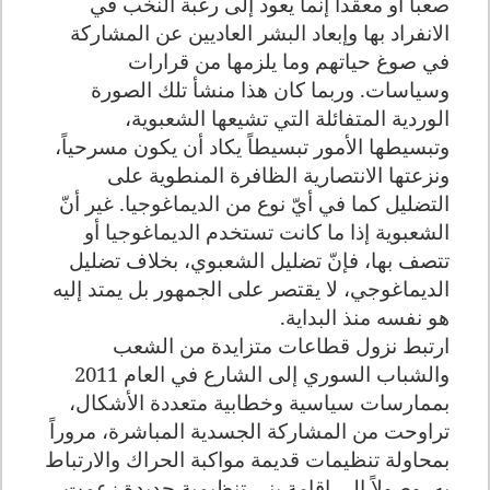
صعباً أو معقداً إنما يعود إلى رغبة النخب في
الانفراد بها وإبعاد البشر العاديين عن المشاركة
في صوغ حياتهم وما يلزمها من قرارات
وسياسات. وربما كان هذا منشأ تلك الصورة
الوردية المتفائلة التي تشيعها الشعبوية،
وتبسيطها الأمور تبسيطاً يكاد أن يكون مسرحياً،
ونزعتها الانتصارية الظافرة المنطوية على
التضليل كما في أيّ نوع من الديماغوجيا. غير أنّ
الشعبوية إذا ما كانت تستخدم الديماغوجيا أو
تتصف بها، فإنّ تضليل الشعبوي، بخلاف تضليل
الديماغوجي، لا يقتصر على الجمهور بل يمتد إليه
هو نفسه منذ البداية.
ارتبط نزول قطاعات متزايدة من الشعب
والشباب السوري إلى الشارع في العام 2011
بممارسات سياسية وخطابية متعددة الأشكال،
تراوحت من المشاركة الجسدية المباشرة، مروراً
بمحاولة تنظيمات قديمة مواكبة الحراك والارتباط
به، وصولاً إلى إقامة بنى تنظيمية جديدة زعمت