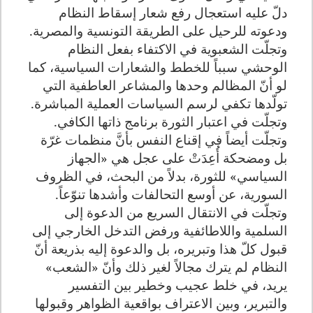
دلّ عليه استعجال رفع شعار إسقاط النظام
ودعوته للرحيل على الطريقة التونسية والمصرية.
وتجلّت الشعبوية في الاكتفاء بفعل النظام
الوحشي سبباً للخطط والشعارات السياسية، كما
لو أنّ المظالم وحدها والمشاعر العاطفية التي
تولّدها تكفي لرسم السياسات العملية المباشرة.
وتجلّت في اعتبار الثورة برنامج ذاتها الكافي.
وتجلّت أيضاً في إقناع النفس بأنَّ منظمات غرّة
بل ومضحكة أُعِدَتْ على عجل هي «الجهاز
السياسي» للثورة، بدلاً من البحث، في الظروف
السورية، عن أوسع التحالفات وأشدها تنوّعاً.
وتجلّت في الانتقال السريع من الدعوة إلى
السلمية واللاطائفية ورفض التدخل الخارجي إلى
قبول كلّ هذا وتبريره، بل والدعوة إليه بذريعة أنّ
النظام لم يترك مجالاً لغير ذلك وأنّ «الشعب»
يريد، في خلط عجيب وخطير بين التفسير
والتبرير، وبين الاعتراف بواقعية الظواهر وقبولها