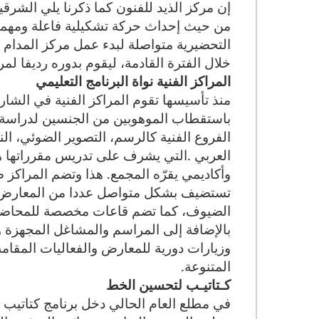
إن مركز الذيد للفنون كما ذكرنا يلي الشرق
من حيث إحداث حركة تشكيلية فاعلة ومهمة ل
التحضيرية متواصلة لبدء عمل مركز المدام 
خلال الفترة القادمة، ليقوم بدوره رديفا ل
المراكز الفنية نواة البرنامج التعليمي
منذ تأسيسها تقوم المراكز الفنية في الشا
باستقطاب الموهوبين من الجنسين لدراسة
الفروع الفنية كالرسم، التصوير الضوئي، ال
العربي
.
التي يشرف على تدريس مقرراتها هيئ
وأكاديمي يقرّه المجمع. هذا وتضم المراكز
تستضيف بشكل متواصل عددا من المعارض ال
الضيوف، كما تضم قاعات مخصصة للمحاضرات 
بالإضافة إلى المراسم والمشاغل المجهزة وا
وزيارات دورية للمعارض والفعاليات المقامة
المتنوعة
.
كـتاتيـب لتحسين الخط
في مطلع العام الحالي دخل برنامج كتاتيب 