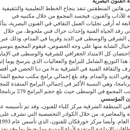
الفنون البصرية
ي هاتين المنطقتين تنفذ بنجاح الخطط التعليمية والتثقيفية
ة للآداب والفنون، فيجسد المجمع من خلال مكتبيه في
عة له أرقى تجليات العمل الثقافي في الفنون البصرية، يتأك
ن في رفد الحياة الفنية وإحداث حراك فني ملحوظ، من خلال
حل الشرقي والوسطى في الذيد وقريبا في المدام، وذلك عبر
أجيال الشابة منها على وجه الخصوص، فيقوم المجمع بتوسيع
 واحتضان كل الامتداد الجغرافي للشرقية والوسطى في الإمار
هذا التوزيع الشامل للبرامج والفعاليات الذي يترسخ يوما إثر
ارف والثقافة الفنية في الشرقية بدءا من دبا الحصن في أق
في الذيد والمدام
.
وقد بلغ إجمالي برامج مكتب مجمع الشا
آداب والفنون في المنطقة الشرقية 447 برنامجا، وهي النسبة الأكبر في إجمالي البرامج المنفذة لل
ب المجمع في الوسطى حيث بلغ حجم البرامج 279 برنامجا
اون المؤسسي
ي المنطقة الشرقية مركز كلباء للفنون، وقد تم تأسيسه عا
يلة والمعاصرة، من خلال الكوادر التخصصية التي تشرف على
قات الإبداعية المتقدة لأبناء المدينة وما يحيط بها وقد نفذ