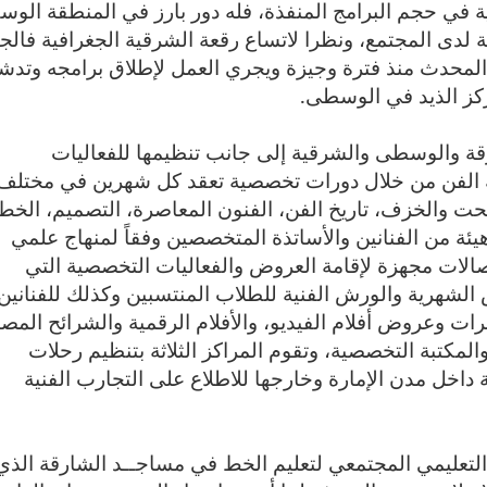
ية في حجم البرامج المنفذة، فله دور بارز في المنطقة الو
دى المجتمع، ونظرا لاتساع رقعة الشرقية الجغرافية فالج
المحدث منذ فترة وجيزة ويجري العمل لإطلاق برامجه وتدشي
مركز الذيد في الوسطى
.
رقة والوسطى والشرقية إلى جانب تنظيمها للفعاليات
 الفن من خلال دورات تخصصية تعقد كل شهرين في مختلف
نحت والخزف، تاريخ الفن، الفنون المعاصرة، التصميم، الخط
ة من الفنانين والأساتذة المتخصصين وفقاً لمنهاج علمي
 صالات مجهزة لإقامة العروض والفعاليات التخصصية التي
شهرية والورش الفنية للطلاب المنتسبين وكذلك للفنانين
وعروض أفلام الفيديو، والأفلام الرقمية والشرائح المص
لمكتبة التخصصية، وتقوم المراكز الثلاثة بتنظيم رحلات
 داخل مدن الإمارة وخارجها للاطلاع على التجارب الفنية
التعليمي المجتمعي لتعليم الخط في مساجــد الشارقة الذي