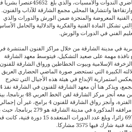
اضري الندوات والأمسيات، والذي بلغ
45652
عنصرا بشريا فا
وارتقاءها وانتشارها المحلي مجمع الشارقة للآداب والفنون.
ل الفنية المعروضة والمنجزة ضمن الورش والدورات والذي
ر الرقم 9866 عملا فنيا، والتي تشكل المادة الفنية والفكرية والدلالية والحامل الأسا
تعليم الفني في الدورات والورش
.
صرية في مدينة الشارقة من خلال مراكز الفنون المنتشرة في
مع نافذة مهمة على صعيد التشكيل، فيتوسط معهد الشارقة
لزخرفة الإسلامية وبيوت الخطاطين ورواق الشارقة للفنون
 دلالته الكبيرة التي تستحضر صورة الماضي الحضاري العريق
س استمرارية الإبداع في هيئة هذه الأجيال التي تتخرج
باستمرار من هذه المرافق الف
برنامجا خلال الأشهر الستة الأخيرة، وبالتزامن معه أنجز مركز الشارقة لفن الخط العربي 
أنجز مركز الحمرية للفنون 83 برنامجا لهذه الفترة، وأنجز رواق الشارقة للفنون 4 برامج، غير أن إجما
برامج مجمع الشارقة للآداب والفنون ضمن مرافقه المذكورة في مدينة الشارقة هو 279 برن
عدد المعارض الفنية 10 معارض، حضرها 6970 زائرا، وبلغ عدد الدورات المنعقدة 15 دورة فنية، كانت
 فنية شارك فيها 3575 مشاركا
.