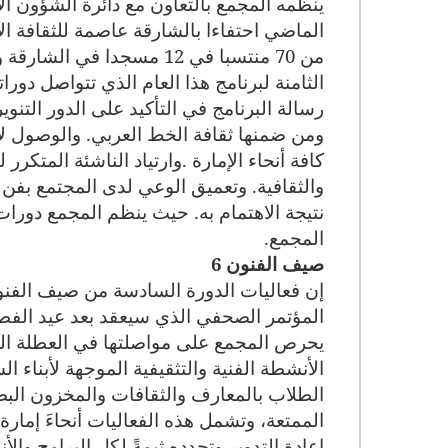
ينظمه المجمع بالتعاون مع دائرة الشؤون الإس
الماضي احتفاءا بالشارقة عاصمة للثقافة الإ
من 70 منتسبا في 12 مسجدا 
الثامنة لبرنامج هذا العام الذي تتواصل دورا
رسالة البرنامج في التأكيد على الدور التنو
ومن ضمنها ثقافة الخط العربي. والوصول لأ
كافة أنحاء الإمارة
.
وارتياد الناشئة المتكرر
والثقافية. وتعميق الوعي لدى المجتمع بف
نتيجة الاهتمام به. حيث ينظم المجمع دورات 
المجمع
.
صيف الفنون 6
المؤتمر الصحفي الذي سيعقد بعد عيد الفطر 
يحرص المجمع على مواصلتها في العطلة الر
الأنشطة الفنية والتثقيفية الموجهة لأبناء 
الطلاب بالمعارف والثقافات والمخزون البصر
الممتعة، وتشمل هذه الفعاليات أنحاءَ إمارة
إعادة التدوير وتحدده ثيمةً لكل البرامج وال