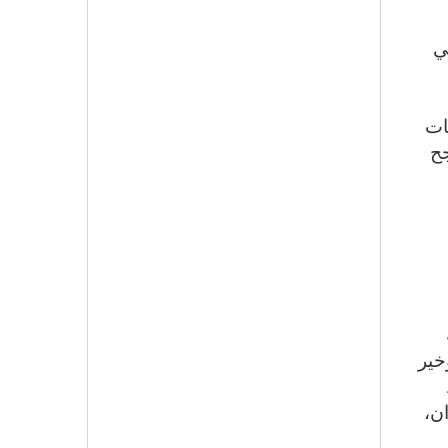
ه
ي
ات
جح
خير
ن،