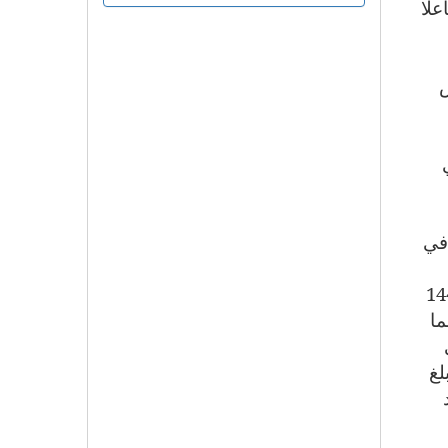
علا
س
 في
نية التابعة للمجمع، ويذكر هنا أن معهد الشارقة للفنون في الشارقة نفذ 144
48 برنامجا، بينما
لي
امجا، حيث بلغ
 قد