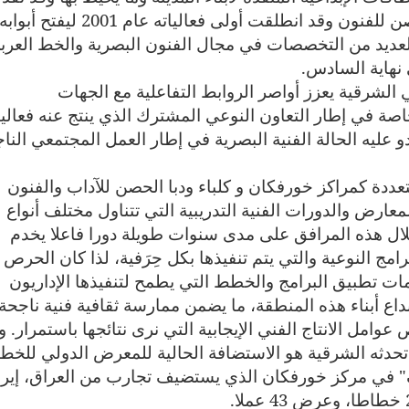
162 برنامجا منذ مطلع يناير، ومركز دبا الحصن للفنون وقد انطلقت أولى فعالياته عام 2001 ليفتح أبواب
العديد من التخصصات في مجال الفنون البصرية والخط العرب
.
الشرقية يعزز أواصر الروابط التفاعلية مع الجهات
صة في إطار التعاون النوعي المشترك الذي ينتج عنه فعالي
 عليه الحالة الفنية البصرية في إطار العمل المجتمعي النا
تعددة كمراكز خورفكان و كلباء ودبا الحصن للآداب والفنون
معارض والدورات الفنية التدريبية التي تتناول مختلف أنواع
لال هذه المرافق على مدى سنوات طويلة دورا فاعلا يخدم
رامج النوعية والتي يتم تنفيذها بكل حِرَفية، لذا كان الحرص
زمات تطبيق البرامج والخطط التي يطمح لتنفيذها الإداريون
بداع أبناء هذه المنطقة، ما يضمن ممارسة ثقافية فنية ناجحة
وامل الانتاج الفني الإيجابية التي نرى نتائجها باستمرار. و
حدثه الشرقية هو الاستضافة الحالية للمعرض الدولي للخط
" في مركز خورفكان الذي يستضيف تجارب من العراق، إيرا
.