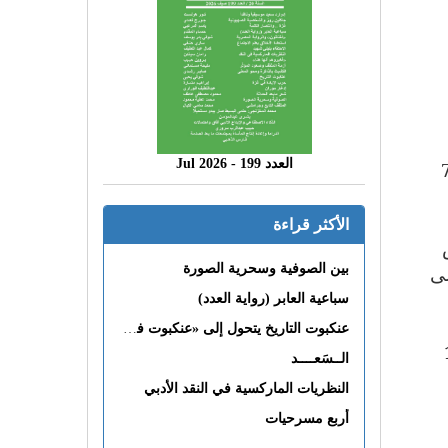
العدد 199 - 2026 Jul
 المجمع ما مجموعه 785
الأكثر قراءة
ى
بين الصوفية وسحرية الصورة
سباعية العابر (رواية العدد)
عنكبوت التاريخ يتحول إلى «عنكبوت فى القلب»
فيها 1377
الــسَعــــد
النظريات الماركسية في النقد الأدبي
أربع مسرحيات