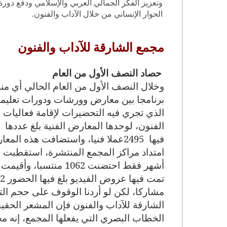
وتعزيز الفكر الجمالي العربي والإسلامي ودفع دورة ا
الحوار الإنساني من خلال الآداب والفنون.
مجمع الشارقة للآداب والفنون
حصاد النصف الأول من العام
برنامجا بين معارض وورشات ودورات تعلي
الذي تجري فيه التحضيرات لإقامة فعاليات
الفنون، لوحدها المعارض الفنية بلغ عددها
3
فيها
2495
عملا فنيا، واستضافت هذه المعارض 26786 زائرا، إضافة للمعار
أشهر فقط احتضنت 1062 منتسبا، وأقيمت
مشاركا، لكن لو أردنا الوقوف على حجم الت
الشارقة للآداب والفنون فإن المشعر الحقي
الخطاب البصري التي يفعلها المجمع، إنه مجم