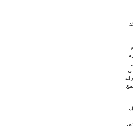
د
ة
صى
رقة
مجمع
.
م
التدريس فيه وقد نفذ 135 برنامجا منذ بداية العام. وأيضا مركز خورفكان للفنون، الذي تأسس عام 1993م،