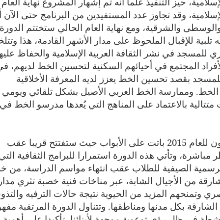
لامية، حيز التنفيذ علما أنه تم إشهار المشروع نهاية العام
سلامية، وقد تجاوز عدد المستفيدين من البرنامج حتى الآن أ
في الشارقة والوسطى والشرقية، ومع نهاية العام الحالي ستختتم الدورة
ته تلبية للإقبال الملحوظ على مدار الأشهر القادمة، هذا وتت
يري للمسجد في نشر الثقافة العربية الإسلامية والحفاظ عليه
فراد المجتمع في أحيائهم السكنية لتحسين الخط لديهم، في
 للمسجد بقصد تحسين الخط يعزز لديه المعرفة الأخلاقية
ن الخط. وممارسة الخط العربي الأصيل بشكل تلقائي ويومي
متتالية بالاعتماد على المناهج التي يُعدها مدرسو الخط في
إن فعاليات الدورة السادسة من صيف الفنون للعام 2015 باتت على الأبواب حيث ستفتتح قريبا عقب
مباشرة، وتأتي هذه الدورة استمرارا للبرامج الثقافية التي
سمية الصيفية للطلاب عقب انتهاء مواسم الدراسة، من خل
الشارقة من الأجيال الشابة، عبر مناخات فنية خصبة تثري مدا
ي وتمنحهم المزيد من الحيوية نتيجة حالات الترفيه والتذو
 الشارقة بكل مدنها ومناطقها. وتتناول الدورة المرتقبة مفه
أنشطة في ظل رؤى توعوية موجهة لأبنائنا، تأكيدا على أهمية