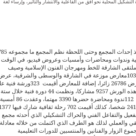
لتشكيل المحلية نحو أفق من الفاعلية والانتشار والتأثير، وإرساء لغة
وخلال النصف الأول من العام الحالي أي منذ إحداث المجمع وحتى اللحظة نظم
مية وندوات ومحاضرات وأمسيات وعروض فيديو، في الوقت
 ملتقى الشارقة للخط ومهرجان الفنون الإسلامية وصيف
10
معارض موزعة في الشارقة والوسطى والشرقية، عرض
ض أقيمت
323
ورشة فنية عل
امتداد مراكز المجمع المنتشرة، استقطبت هذه الورش 9257 مشاركا، ونظمت 44 دورة فنية خلال ستة
112
ندوة ومحاضرة حضرها 3390 مهتما، وعقدت 86 أمسية
تمت فيها عروض الفيديو بلغ فيها الحضور 2412 شخصا، كذلك أقيمت 702 رحلة ثقافية شارك 
فعيل والتفاعل الفني والحراك التشكيلي الذي أحدثه مجمع
قي والعملي لذلك هو الطرف الذي اكتملت من خلاله معادلة
وع الزوار والفنانين والمنتسبين للدورات التعليمية