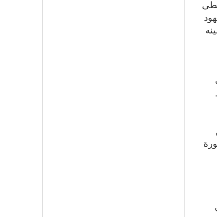
سطى
هود
نه
ورة