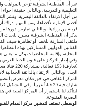
غير أن المنطقة الشرقية تزخر بالمواهب وا
التعليمية والتدريبية، وبالتالي حقيقة أجوا
من أجل الارتقاء بالذائقة البصرية، ونشر ال
أقصى الإمارة لأقصاها، ومن المهم إدراك أ
قريبة من روادها، وبالتالي تمارس دورها م
يذكر أن المنطقة الشرقية مسرح للحدث الفني
ملتقى الشارقة للخط، أو تظاهرة صيف الفن
الفنانين الدوليين المشاركين بهذه التظا
المحلية، وإقامة المحاضرات وكل ما يغني 
وفي إطار التركيز على فنون الخط العربي و
(تعارف) 153 
الجدد، وبالتالي الارتقاء بالذائقة الجمالية
المركز الثقافي في خورفكان معرض التصوير
شارك فيه 29 فناناً عربياً. وفي 
ليتأكد لنا باستمرار أن المراكز الفنية في 
البصرية المتنوعة
.
الوسطى تستعد لتدشين مركز المدام للفنو