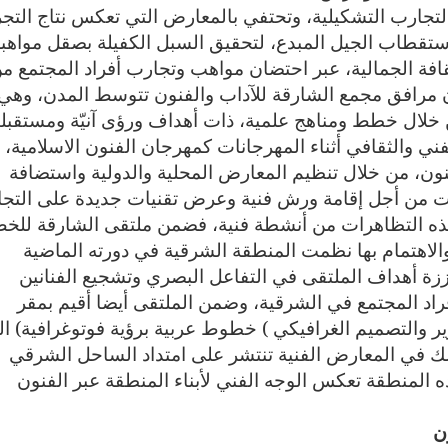
لتجارب التشكيلية، وتحتفي بالمعارض التي تعكس نتاج التجر
ء استقطاب الجيل المبدع، لتحقيق السبل الكفيلة بصقل مواهبه
ثقافة الجمالية، عبر احتضان مواهب وتجارب أفراد المجتمع م
ن مرافق مجمع الشارقة للآداب والفنون تتوسط المدن، وهي
ن خلال خطط ومناهج علمية، ذات أهداف ورؤى آنيّة ومستقبلي
 والثقافي أثناء المهرجانات كمهرجان الفنون الاسلامية، أ
ون، من خلال تنظيم المعارض المحلية والدولية واستضافة
هرات من أجل إقامة ورش فنية وعرض تقنيات جديدة على التج
هذه التظاهرات من أنشطة فنية، فضمن ملتقى الشارقة للخط
الاهتمام بها نظمت المنطقة الشرقية في دورته الماضية
فعالية، بمشاركة 220 فنانا معززة أهداف الملتقى في التفاعل البصري وتشجيع الفنانين
 لأفراد المجتمع في الشرقية، وضمن الملتقى أيضا أقيم بمقر
 والتصميم الغرافيكي
(
خطوط عربية برؤية فوتوغرافية) ا
التشكيل كذلك في المعارض الفنية تنتشر على امتداد الساحل الشرقي
هذه المنطقة تعكس الوجه الفني لأبناء المنطقة عبر الفنون
ن