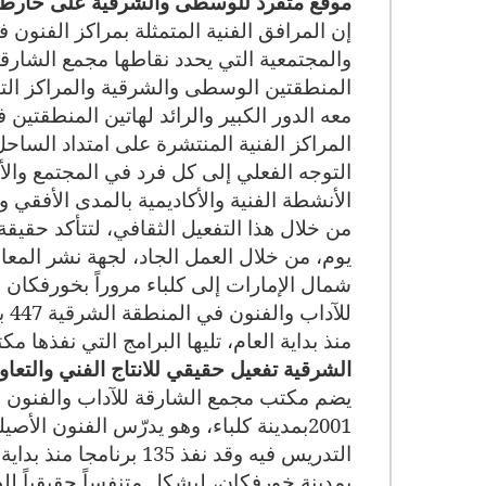
موقع متفرد للوسطى والشرقية على خارطة 
إن المرافق الفنية المتمثلة بمراكز الفنون ف
والمجتمعية التي يحدد نقاطها مجمع الشارق
المنطقتين الوسطى والشرقية والمراكز التاب
معه الدور الكبير والرائد لهاتين المنطقتي
المراكز الفنية المنتشرة على امتداد السا
التوجه الفعلي إلى كل فرد في المجتمع وال
الأنشطة الفنية والأكاديمية بالمدى الأفقي
من خلال هذا التفعيل الثقافي، لتتأكد حقيقة 
يوم، من خلال العمل الجاد، لجهة نشر المع
شمال الإمارات إلى كلباء مروراً بخورفكان و
لل
منذ بداية العام، تليها البرامج التي نفذها مكت
الشرقية تفعيل حقيقي للانتاج الفني والتع
يضم مكتب مجمع الشارقة للآداب والفنون ف
2001
بمدينة كلباء، وهو يدرّس الفنون الأص
بمدينة خورفكان، ليشكل متنفساً حقيقياً للطا