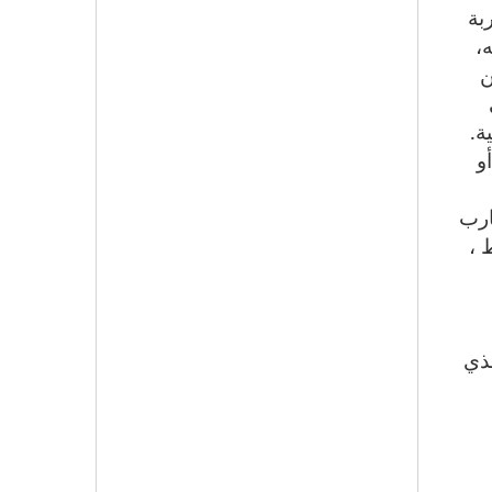
بة
،
ن
ة
.
و
ارب
 ،
لذي