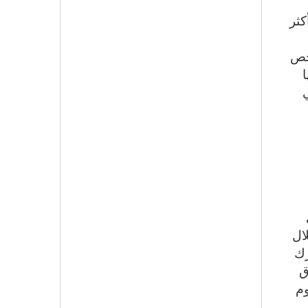
كثر
لخص
ا
ال
رك
ق
وم