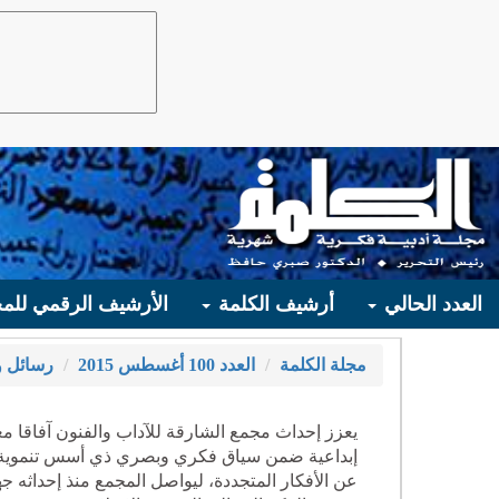
العدد الحالي
أرشيف الكلمة
الأرشيف الرقمي للمج
مجلة الكلمة
العدد 100 أغسطس 2015
رسائل و
يعزز إحداث مجمع الشارقة للآداب والفنون آفاقا مع
إبداعية ضمن سياق فكري وبصري ذي أسس تنموية صل
عن الأفكار المتجددة، ليواصل المجمع منذ إحداثه جه