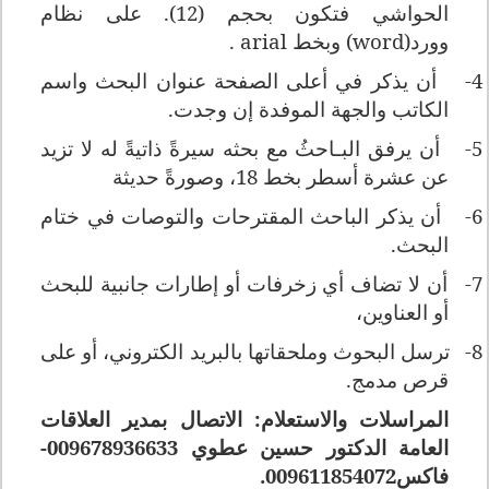
الحواشي فتكون بحجم (12). على نظام
وورد
word)
)
وبخط
arial
.
4-
أن يذكر في أعلى الصفحة عنوان البحث واسم
الكاتب والجهة الموفدة
إن وجدت.
5-
أن يرفق البـاحثُ مع بحثه سيرةً ذاتيةً له لا تزيد
عن عشرة أسطر بخط 18، وصورةً حديثة
6-
أن يذكر الباحث المقترحات والتوصات في ختام
البحث.
7-
أن لا تضاف أي زخرفات أو إطارات جانبية للبحث
أو العناوين،
8-
ترسل البحوث وملحقاتها بالبريد الكتروني، أو على
قرص مدمج.
المراسلات والاستعلام: الاتصال بمدير العلاقات
العامة الدكتور حسين عطوي 009678936633-
فاكس009611854072.