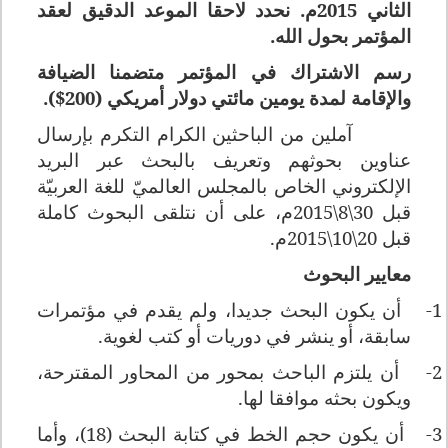
الثاني 2015م. نحدد لاحقا الموعد الدقيق لعقد
المؤتمر بحول الله.
رسم الاشتراك في المؤتمر متضمنا الضيافة
والإقامة لمدة يومين مائتي دولار أمريكي (200$).
آملين من الباحثين الكرام التكرم بإرسال
عناوين بحوثهم وتعريف بالبحث عبر البريد
الإلكتروني الخاص بالمجلس العالميّ للغة العربيّة
قبل 30\8\2015م، على أن نتلقى البحوث كاملة
قبل 20\10\2015م.
معايير البحوث
1-
أن يكون البحث جديدا، ولم يقدم في مؤتمرات
سابقة، أو ينشر في دوريات أو كتب لغوية.
2-
أن يلتزم الباحث بمحور من المحاور المقترحة،
ويكون بحثه موافقا لها.
3-
أن يكون حجم الخط في كتابة البحث (18)، وأما