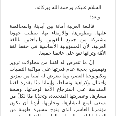
السلام عليكم ورحمة الله وبركاته،
وبعد؛
فاللغة العربية أمانة بين أيدينا، والمحافظة
عليها، وتطويرها، والارتقاء بها، يتطلب جهودا
مشتركة من جميع اللغويين والباحثين باللغة
العربية، لأن المسؤولية الأساسية في حفظ لغة
الأمّة وتراثها تقع على عاتقنا جميعا.
إنّ ما تتعرض له لغتنا من محاولات تزوير
وتهميش، بحجة عدم قدرتها على مواكبة التقنيات
وتكنولوجيا العصر، وما تتعرض له أمتنا من تمزيق
واقتتال وكراهية وتسلط، وإيمانا منّا بقدرة لغتنا
المقدسة على استرجاع الأمة لوحدتها، وصحة
مسارها، وعصريتها المتجددة، وتحدّيا منّا لكلّ من
يسعى لمنع انتشارها، ويحاربها، أردنا أن يكون
مؤتمرنا العاشر، الذي يتوج مسيرة طويلة من
النشاط اللغوي للمجلس العالمي للغة العربية.