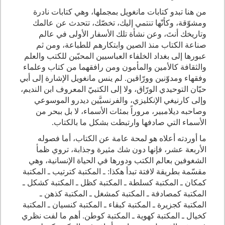
من هنا تبدو كتابات مانغويل بمجملها، وهي كتابات نادرة
ومشوّقة، وكأنّها تنتمي إليك، تخصّك، تتحدث عن عالمك
وتاريخك أنتَ، وعن نشأة تلك الأسفار الأولى في عالم
صناعة الكتاب منذ الصين وابتكارهم للطباعة، ومن ثم
عبورها إلى بغداد الخلفاء العباسيين المحبّين للكتب والعلم
والثقافة كالأمين والمأمون ومن رافقهما من كتاب وعلماء
وفقهاء ومدوّنين وورّاقين. لم ينس مانغويل الإشارة إلى أبي
حيّان التوحيدي الورّاق، ولا إلى الكتبيّ المعروف ابن النديم،
وإلى كارنيغي الإنكليزي، والفرنسيَّين ديدرو الموسوعي
وصاحبه ديلامبير، مروراً بمئات الأسماء، لا بل ببحر من
الأسماء التي صادفها وارتبطت بشكل ما بالكتاب.
ما أوردته أعلاه هو لمحة عامة عن الكتاب، أما فصوله
الأربعة عشر، فإنها دون شك مثيرة وجذابة، تروي ظمأ
الشغوفين بعالم الكتب ودورها في الحياة الإنسانية، وهي
مقسّمة بطريقة لافتة تبدأ هكذا: ـ المكتبة كترتيب ـ المكتبة
كمكان ـ المكتبة كسلطة ـ المكتبة كظل ـ المكتبة كشكل ـ
المكتبة كمصادفة ـ المكتبة كمشغل ـ المكتبة كذهن ـ
المكتبة كجزيرة ـ المكتبة كبقاء ـ المكتبة كنسيان ـ المكتبة
كخيال ـ المكتبة كهوية ـ المكتبة كوطن. أهم ما لفت نظري