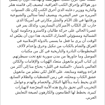
دور هولاكو وإحراق الكتب العراقية، ليضيف إلى قائمته هتلر
والنازية ووزير دعايته الذي أحرق الكتب إبّان تلك السنوات
المريرة من عمر البشرية، ويضيف أيضاً ستالين والشيوعية
ورقابتها في تلك الأيام والسَيْر مكارثي في أمريكا الذي
حارب كل الكتّاب الأميركان اليساريين، وكذلك يمر في
عصرنا الحالي على حركة طالبان وكاسترو وحكومة كوريا
الشمالية ومسؤولي الجمارك الكندية، هذا دون أن يقيّض له
الوقت أن يرى ما فعل ما يسمى بالدولة الإسلامية في
العراق والشام بالكتاب من تنكيل وحرق وإعدام لآلاف
المخطوطات النادرة والتاريخية في كل من مكتبات
الموصل وما جاورها من مدن سورية تقع تحت سيطرتهم.
إن كتاب البرتو مانغويل متعدّد الهُويات والإقامات والكائن
العالمي بامتياز، «المكتبة في الليل» يحتاج منا إلى أكثر من
قراءة ووقفة ومتابعة، على الأقل لكي نتعلم من مانغويل
عشق الكتاب ومحبّته، في زمن التشظيات والظلام السابغ،
الذي يحيط بأمة يـتآكلها النكال والخصام والهدم وعوامل
التخريب التي تحيق بتاريخ هذه الأمة المعرّضة لانهيارات
كبيرة، يخطط لها الطامعون والكارهون لصيغة التعايش
العربي.