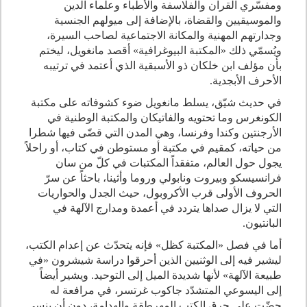
ومفسّري القرآن والفلاسفة والأطباء وعلماء الدين
والموسيقيين والقضاة، بالإضافة إلى ميولهم الجنسية
وجدارتهم المهنية والمكانة الاجتماعية لصاحب السيرة،
ويُسمّي ذلك «المكتبة البيوغرافية» أقصد مانغويل، ليختم
بأن مؤلف ابن خلكان ذو الأسبقية الذي أعتمد في ترتيبه
الأحرف الأبجدية.
في حديث شيّق، يسلط مانغويل ضوء كشوفاته على مكتبة
الكونغرس وما تحتويه والفاتيكان والمكتبة الوطنية في
الأرجنتين وكندا وفرنسا، وهي المدن التي قضّى فيها شطرا
من حياته، كمقيم في مكتبة أو مستوطن في كتاب، أو راحلاً
يجول حول العالم، متفقداً المكتبات في كلّ من سان
فرانسيسكو وبيروت ونابولي وروما وأثينا، باحثاً عن سرّ
الحروف الأولى قرب الأكروبول، حيث الجدل والحواريات
التي لا يزال صداها يتردد في أعمدة ومدارج الآلهة في
البانتيون.
أما في فصل «المكتبة كظل» فإنه يتحدّث عن إعدام الكتب،
ليشير فيه إلى الوثنيين الذين أحرقوا دراسة شيشرون «في
طبيعة الآلهة» لأنها شديدة الميل إلى التوحيد. ويشير أيضاً
إلى اليسوعي المتشدّد جاكوب غرتسر، في مرافعة له
حضّت على حرق الكتب المهرطقة والهدامة، دون أن ينسى