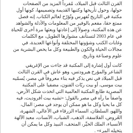
القرن الثالث قبل الميلاد، مُفرداً المزيد من الصفحات
حولها، وحول تأريخها وكتبها القديمة وتصميمها، كونها أول
مكتبة في التاريخ تُفهرس وتُؤرّخ لعالم الكتاب. إنه فصل
ممتع حقا، مفعم بالوفير من المعلومات والأدلة والشواهد
عن هذه المكتبة، وصولاً إلى إعادتها وبعثها مرة أخرى للحياة
في عام 2003 لتستأنف مشوارها الطويل، مع الكلمات
وغابات الكتب وشؤونها المختلفة وأنواعها العديدة، في
مجالات الحياة والكون والطبيعة وكل ما يخص البشرية من
علوم وصناعة وتاريخ.
كانت أول إشارة إلى المكتبة قد جاءت من الإغريقي
الشاعر والمؤرخ هيرودتس، وهو عاش في القرن الثالث
قبل الميلاد في نص يذكر فيه بناء معروفاً في مصر، يُسمّيه
بيت موسى، أو بيت ربّات الفنون، مضفيا على المكتبة
المصرية طابع المكتبة العالمية التي اتخذت شكل الأرض،
واصفاً ما رآه في مصر بالقول: «تشبه بيت أفروديت، فيه
كل ما يحيا وكل ما هو ممكن أن يوجد في مصر: المال،
واللهو، السلطان، السماء الزرقاء في الأعالي، الشهرة،
العُروض، الفلاسفة، الذهب، الشباب، الآنسات، معبد الآلهة
الأنسباء، الملك الخيِّر، المتحف، النبيذ وكل ما يمكن أن
يتخيله المرء» .