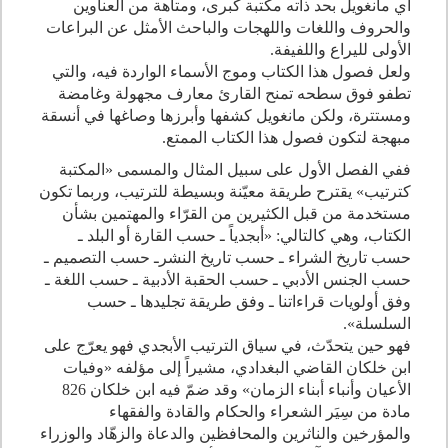
أي مانغويل بحد ذاته مكتبة كبرى، ومتاهة من العناوين
والحروف واللغات واللهجات والباحث الأمثل عن البراعات
الأولى لليراع واللفيفة.
ولعل فصول هذا الكتاب وموج الأسماء الواردة فيه، والتي
تطفو فوق سطحه تمنح القارئ معارف مجهولة وغامضة
ومستترة، ولكن مانغويل كشفها وأبرزها وصاغها في أنسقة
مبهجة لتكون فصول هذا الكتاب الممتع.
ففي الفصل الأول على سبيل المثال والمسمى «المكتبة
كترتيب» يقترح طريقة معيّنة وبسيطة للترتيب، وربما تكون
مستخدمة من قبل الكثيرين من القرّاء والمهتمين بشأن
الكتاب، وهي كالتالي: «أبجدياً ـ حسب القارة أو البلد ـ
حسب تاريخ الشراء ـ حسب تاريخ النشرـ حسب التصميم ـ
حسب الجنس الأدبي ـ حسب الحقبة الأدبية ـ حسب اللغة ـ
وفق أولويات قراءاتنا ـ وفق طريقة تجليدها ـ حسب
السلسلة».
فهو حين يتحدّث، في سياق الترتيب الأبجدي فهو يعرّج على
ابن خلكان القاضي البغدادي، مشيراً إلى مؤلفه «وفيات
الأعيان وأنباء أبناء الزمان» وقد ضمّ فيه ابن خلكان 826
مادة من سِيَر الشعراء والحكام والقادة والفقهاء
والمؤرخين والناثرين والمحافظين والدعاة والزهّاد والوزراء