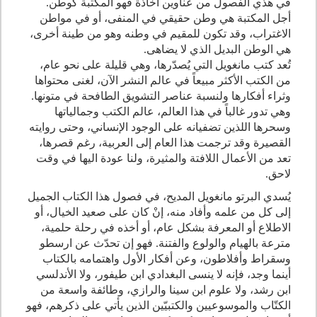
في هذي الفصول من عناوين أخاذة فهو المكتبة كوطن.
أجل المكتبة هي وطن حقيقي في المنفى، أو في مواطن
الاغتراب، وقد تكون للمقيم في وطنه وهو من طينة أخرى،
هي الوطن البديل الذي لا يضاهى.
تُعد كتب مانغويل التي يُصدّرها، وهي قليلة على نحو عام،
من الكتب الأكثر مبيعاً في عالم النشر الآن، لغنى محتواها
وثراء أفكارها ولنسبة عناصر التشويق الطافحة في متونها.
وهي تدور غالباً في هذا العالم، عالم الكتب وجمالياتها
وسحرها اللذين تضفيانه على الوجود الإنساني، وحتى روايته
القصيرة وقد ترجمت هذا العام إلى العربية، رغم قصرها،
تعد من الأعمال اللافتة والمثيرة، ولنا عودة اليها في وقت
لاحق.
يُسدي البرتو مانغويل المديح، في فصول هذا الكتاب الجميل
إلى كل من علمه وأفاد منه، إنْ كان على صعيد الخيال، أو
الاطلاع أو المعرفة بشكل عام، أو أخذه في رحلة حلمية،
مترعة بالهيام والولوع والفتنة. فهو إن تحدّث عن ارسطو
وسقراط وأفلاطون، وعن أفكار الأول واهتمامه بالكتاب
أينما وجد، فإنه لا ينسى البغدادي ابن طيفور، ولا الأندلسي
ابن رشد، ولا علوم ابن سينا والرازي، وطائفة واسعة من
الكتّاب والموسوعيين والكتبيّين الذين يأتي على ذكرهم، فهو