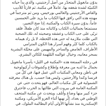
يدوّن مانغويل المتحدّر من أصل أرجنتيني، والذي بدأ حياته
الكتبيّة لشدة شغفه بها، عاملاً في مكتبة، ثم قارئاً للأديب
والقاص الأرجنتيني والعالمي بورخيس، ومن ثم مترجماً في
مهنته هذه التي رافق فيها الكتاب ما يزيد على الخمسين
عاماً، يدوّن سيرة الكتاب والمكتبة، إذا صح التعبير،
مستمتعا بجماليات الكتاب وكائناته منذ كان طفلاً، فلقد
تربّى على حب الكتاب وعشقه وصحبته له، تلك الصحبة
التي ظلت ملازمة له حتى هذه اللحظة، لا بل زاد هيمانه
بالكتاب كلما كبُر وفهم أسرار هذا الكون المترامي
الأطراف، الغامض والساحر والمهيمن على مخيّلة البشرية
بسحر معانيه، وخيال عوالمه المُلهمة للكائن البشري.
في رحلته الممتعة هذه «المكتبة في الليل» يأسرنا مانغويل
بجمال ما لديه من معرفة وإطلاع وكشوفات أركيولوجية
في باطن ومعاني المكتبات التي عمل فيها، في كلّ من
فرنسا وكندا والأرجنتين، وليس هذا حسب، بل هناك معرفته
الشمولية في كل مكتبات العالم، فهو يتحدث حتى عن
المكتبة العامة في بيروت التي طالتها يد الحرب فاحترق
جزء كبير منها وضاع وأتلف. ويتحدث عن مكتبة المتحف
الوطني في بغداد، إثْر نهبها أثناء الغزو الأمريكي، ومكتبة
الإسكندرية منذ نشأتها الأولى أيام البطالمة الملوك، في