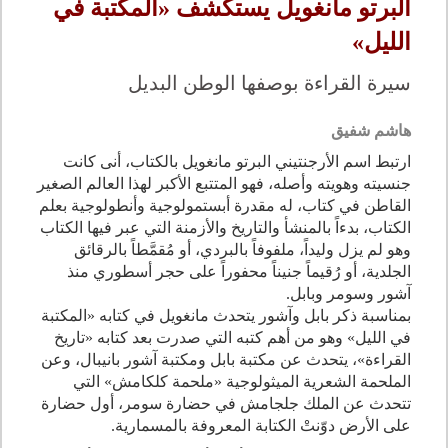
ألبرتو مانغويل يستكشف «المكتبة في
الليل»
سيرة القراءة بوصفها الوطن البديل
هاشم شفيق
ارتبط اسم الأرجنتيني البرتو مانغويل بالكتاب، أنى كانت
جنسيته وهويته وأصله، فهو المتتبع الأكبر لهذا العالم الصغير
القاطن في كتاب، له مقدرة أبستمولوجية وأنطولوجية بعلم
الكتاب، بدءاً بالمنشأ والتاريخ والأزمنة التي عبر فيها الكتاب
وهو لم يزل وليداً، ملفوفاً بالبردي، أو مُقمَّطاً بالرقائق
الجلدية، أو رُقيماً جنيناً محفوراً على حجر أسطوري منذ
آشور وسومر وبابل.
بمناسبة ذكر بابل وآشور يتحدث مانغويل في كتابه «المكتبة
في الليل» وهو من أهم كتبه التي صدرت بعد كتابه «تاريخ
القراءة»، يتحدث عن مكتبة بابل ومكتبة آشور بانيبال، وعن
الملحمة الشعرية الميثولوجية «ملحمة كلكامش» التي
تتحدث عن الملك جلجامش في حضارة سومر، أول حضارة
على الأرض دوّنتْ الكتابة المعروفة بالمسمارية.