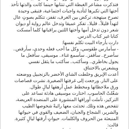
فتذكرت مشاعر الغبطة التي تنتابها حينما كانت والدتها تأخذ
أختها التي تكبرها لتأدية واجبات اجتماعية، فتبقى وحيدة
تصرخ مبتهجة، تركض بين الغرف، تقفز، تتكلم بصوتٍ عال
لتهدأ قليلاً.. قليلا.. تفكر عميقا وتدخل عالم رواية أو ديوان
شعر دون تدخل أمها وأختها اللتين يراقبانها كلما أمسكت
كتابا غير كتاب الدرس.
دارت بأرجاء البيت تكلم نفسها:
- سأمارس طقوسي، وكل ما أحب فعله وحدي، سأرقص..
سأصرخ.. سأقفز.. سأسمع غناء.. موسيقى، سأفعل ما
يجول بخاطري.. وسأكتب.. سأكتب ما يثقل نفسي
ويشعرني بالاختناق.
أعدت الإبريق وخلطت الشاي الأخضر بالزنجبيل ووضعته
على النار. ورجعت إلى غرفتها الصغيرة. نشرت قصاصات
ورق ملاحظاتها ومخطط عملٍ أرهقها ليالٍ طوال.
شغّلتْ الحاسوب. اختارت موسيقى هادئة تساعد على
التركيز، تأملت أوراقها المنشورة على المنضدة العريضة،
تتفحص هذه وتلك. تحدثت معها رائيةً شخوصها الطيب
والشرير، الشجاع والجبان، الضعيف والقوي في حيواتها
المنبعثة من الحروف والكلمات. حيواتٍ أرقتها ليالٍ كثيرة.
قالت: