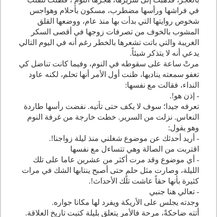
في فراشها ورأسها مضطرب، مسكون بأحلام وهواجس
شخوص روايتها التي بدأت بها منذ عام، ووضعها القلق
المشوب بالخوف من تصرفات زوجها في أقصى السكر
الغريبة والتي باتت تشعرها بالخطر رغم أنه في اليوم التالي
يدعي أنه لا يتذكر شيئاً.
مرتْ ساعة على سقوطه في النوم، وفيما كانت تناضل كي
تغفو سمعته يناديها، ظنت أول الأمر أنها تحلم، لكنه عاود
النداء، فقالت مع نفسها:
- إذن هو!.
تعرفه جيدا؛ سوف لا يكف حتى تأتيه. نفضت رأسها طاردة
النعاس. نزلت من السرير. خطت خارجة من غرفة النوم
وهو يقول:
- أريد أحدثك عن موضوع شغلني منذ ليلة زواجنا!.
اقتربت من الصالة وهي تتساءل مع نفسها
- أي موضوع وقد مرت أكثر من عشرين عاما على تلك
الليلة، وصارت مثل حلمٍ حتى أصبح ينتابها الشك في مرات
كثيرة بأنها حقاً عاشت تلك الأحداث!.
- تعالي هنا جنبي
وجدته يجلس على الأريكة ويفرد لها مكانا جواره.
أتته ضاحكةً، مرحة فالأمر يتعلق بليلة كتبت تاريخ العلاقة.