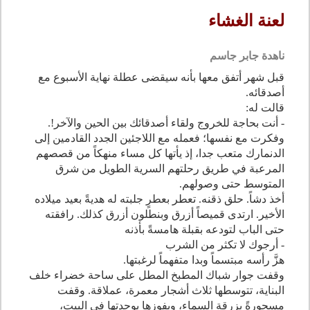
لعنة الغشاء
ناهدة جابر جاسم
قبل شهر أتفق معها بأنه سيقضى عطلة نهاية الأسبوع مع
أصدقائه.
قالت له:
- أنت بحاجة للخروج ولقاء أصدقائك بين الحين والآخر!.
وفكرت مع نفسها؛ فعمله مع اللاجئين الجدد القادمين إلى
الدنمارك متعب جدا، إذ يأتها كل مساء منهكاً من قصصهم
المرعبة في طريق رحلتهم السرية الطويل من شرق
المتوسط حتى وصولهم.
أخذ دشاً. حلق ذقنه. تعطر بعطرٍ جلبته له هديةً بعيد ميلاده
الأخير. ارتدى قميصاً أزرق وبنطلون أزرق كذلك. رافقته
حتى الباب لتودعه بقبلة هامسةً بأذنه
- أرجوك لا تكثر من الشرب
هزَّ رأسه مبتسماً وبدا متفهماً لرغبتها.
وقفت جوار شباك المطبخ المطل على ساحة خضراء خلف
البناية، تتوسطها ثلاث أشجار معمرة، عملاقة. وقفت
مسحورةً بزرقة السماء، وبفوزها بوحدتها في البيت،