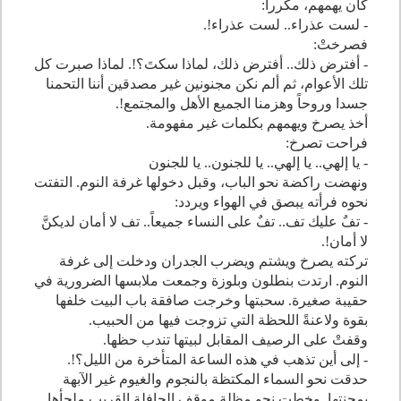
كان يهمهم، مكررا:
- لست عذراء.. لست عذراء!.
فصرختْ:
- أفترض ذلك.. أفترض ذلك، لماذا سكتَ؟!. لماذا صبرت كل
تلك الأعوام، ثم ألم نكن مجنونين غير مصدقين أننا التحمنا
جسدا وروحاً وهزمنا الجميع الأهل والمجتمع!.
أخذ يصرخ ويهمهم بكلمات غير مفهومة.
فراحت تصرخ:
- يا إلهي.. يا إلهي.. يا للجنون.. يا للجنون
ونهضت راكضة نحو الباب، وقبل دخولها غرفة النوم. التفتت
نحوه فرأته يبصق في الهواء ويردد:
- تفٌ عليك تف.. تفٌ على النساء جميعاً.. تف لا أمان لديكنَّ
لا أمان!.
تركته يصرخ ويشتم ويضرب الجدران ودخلت إلى غرفة
النوم. ارتدت بنطلون وبلوزة وجمعت ملابسها الضرورية في
حقيبة صغيرة. سحبتها وخرجت صافقة باب البيت خلفها
بقوة ولاعنةً اللحظة التي تزوجت فيها من الحبيب.
وقفتْ على الرصيف المقابل لبيتها تندب حظها.
- إلى أين تذهب في هذه الساعة المتأخرة من الليل؟!.
حدقت نحو السماء المكتظة بالنجوم والغيوم غير الآبهة
بمحنتها. وخطت نحو مظلة موقف الحافلة القريب ملجأها