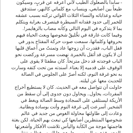
- سأبدأ بالصعلوك الطيب لأني أعرفه عن قربٍ، وسيكون
طيعاً بين أصابعي، وينساب مع كلماتي كالنهر، ستتدفق
حياته وعذاباته والنساء الثلاث اللواتي تركنه بسبب عشقه
للخمر إلى حدود فقدانه السيطرة فيتصرف بغرابة ويتكلم
بما لا يتذكره في اليوم التالي وكأنه مصاب بالزهايمر!.
وفيما كانت غارقة في تخَّليقْ شخوصها وبعث الحياة فيهم
بحروفها وكلماتها، سمعت صوت حركة المفتاح يدور في
قفل الباب، فقدرت أن زوجها عاد وتمنتُ من أعماق قلبها
أن لا يكون قد أثقل بالخمرة. نهضت مسرعة وركضت نحو
الباب فوجدته قد دخل مترنحاً. كان مطفئا لا يقوى على
الوقوف على قدميه إلا بعناء. أسندته من تحت كتفه وسارت
به نحو غرفة النوم، لكنه أصرّ على الجلوس في الصالة
للحديث معها عن ليلته.
حاولت أن تتواصل معه في الحديث. كان لا يستطيع أخراج
المفردات، يحاول.. ويحاول دون جدوى إلى أن سقط من
الأريكة ليستلقي على السجادة وسط الصالة ويغط في
الشخير. أسرعت إلى غرفة النوم وأتت بوسادة وبطانية.
وعادت إلى طاولتها محاولة الغوص من جديد في عالم
شخوصها المنتظرين أصابعها كي تبعث بهم الحياة، لكن بغتة
هاجمتها موجة من الكآبة واليأس تلاشت الأفكار وأشعرتها
بالعجز، فذهبت إلى سريرها، هجرها النوم ، فظلت تتقلب