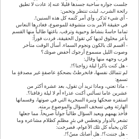
جلست جواره ساحبة جسدها قليلا عنه إذ عادت لا تطيق
رائحة الشرب. لبثت تنتظر وتخمن:
- أي شيء تَذكر، وأي أمر كَتمه كل هذه السنين!.
في حقيقة الأمر بدت متشوقة للموضوع، فغادرها النعاس
تماما حاسةً بنشاط وحيوية وترقب. باغتها طالباً منها القسم
بأعز مخلوق لديها كي تقول الحقيقة، فردت فوراً:
- أقسم لك بالكون ونجوم السماء. أسأل الوقت متأخر
وصوت الليل مسموع أرجوك أخفض صوتك؟
قرب وجهه منها وقال:
- هل كنت باكرا ليلة زواجنا؟!.
لم تتمالك نفسها، فانخرطتْ بضحكةٍ عاصفةٍ غير مصدقةٍ ما
تسمع:
- ماذا تعني، وماذا تريد أن تقول، بعد عشرة أكثر من
عشرين عاما تسألني أكنت عذراء أم لا ليلة زفافنا؟.
استفزه ضحكها ونبرة السخرية التي في صوتها، وقسماتها
الهازئة وهي تسخف السؤال والموضوع برمته.
فأخذ يهمهم ويعيد السؤال طالباً جواباً صريحاً. مما جعلها
تشعر بالدوار وتغطس في بئرٍ مظلمٍ كظلام مشاعره وما
كان يخبأه كل تلك الأعوام، فصرخت:
- هل جننت؟!. هل أصابك مسٌ؟!.