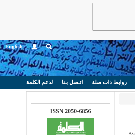
English
روابط ذات صلة
اتـصل بـنا
لدعم الكلمة
ISSN 2050-6856
يغة