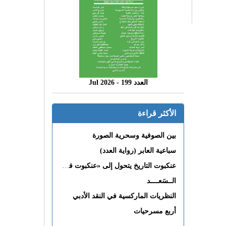
العدد 199 - 2026 Jul
الأكثر قراءة
بين الصوفية وسحرية الصورة
سباعية العابر (رواية العدد)
عنكبوت التاريخ يتحول إلى «عنكبوت فى القلب»
الــسَعــــد
النظريات الماركسية في النقد الأدبي
أربع مسرحيات