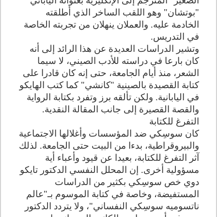
"بوتشان" وهو اللقب الساخر الذي أطلقته
الخادمة عليه. والعملان ينهلان من تجربته الخاصة
في التدريس
.
وتشير الدراسات العديدة عن هذا الرائد إلى أنه
كان بارعا في دراسته للأدب الصيني، لا سيما
الشعر، منذ أيام الجامعة، حتى إنه كان قادرا على
كتابة القصيدة بالصينية "كانشي" كما كتب الهايكو
في اليابانية. ولكن تألقه برز وتفرد بكتابة الرواية
والقصة القصيرة إلى جانب المقالة النقدية
.
التفرغ للكتابة
كان سوسِكي ضد المؤسسات وأغلالها الاجتماعية
والبيروقراطية، بدءا من البيت حتى الجامعة. لذلك
آثر التفرغ للكتابة، بعيدا عن قيود وأعباء أية
مسؤولية أخرى. إن المحلل النفسي الدكتور تايكو
دوي خص سوسِكي بكثير من الدراسات
المستفيضة، وخاصة في كتابة الموسوم بـ"عالم
ناتسوميه سوسِكي النفساني"، ولا يتردد الدكتور