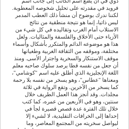
دوي في أن يضع اسم الكاتب إلى جانب اسم
فرويد في مقدرته على تحليل شخوصه المعطوبة.
لكننا ندرك بوضوح أن منشأ ذلك العطب المدمر
ليس ذاتيا، إنما هو نتيجة منطقية من نتائج
الاستلاب أمام الغرب وتقاليده في كل شيء من
الأزياء حتى الأخلاق والفلسفة والمثاليات. ولعل
هذا هو موضوعه الدائم والمتكرر بأشكال وأسماء
مختلفة، وموقفه من الثقافة الغربية وطغيانها
موقف الاستنكار والسخرية واجترار الأسى. ومنذ
أن جعل من نفسه قطا يرصد سلوك صاحبه معلم
اللغة الإنجليزية الذي أطلق عليه اسم "كوشامي"،
ومعناها "عطاس"، وهو يسخر من نفسه بلا رحمة
كما يسخر من الآخرين. وتقع الرواية في ثلاثة
مجلدات. وقد أنجز هذا العمل الطريف خلال
سنتين، وهو في الأربعين من عمره، كما كتب
خلال تلك الفترة عدة قصص قصيرة لجأ في
إحداها إلى الخرافات التقليدية، لا لشيء إلا
ليواصل سخريته من المجتمع المعاصر، وما