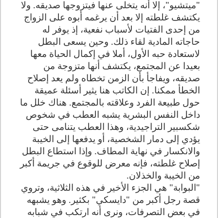
"ميتشيو"، إلا أنه يتخلى عنها فيتزوجها صديقه. ولا
يكتشف غلطته إلا بعد أن يرغمه أبوه على الزواج
من إحدى الفتيات لأسباب نفعية، إذ يوفر له
حاجاته المادية لقاء ذلك. وحين يسعى البطل
لاستعادة حبه الأول، أملا في إكمال الحياة معها
بعيدا عن المجتمع، يكتشف أنها متزوجة من
صديقه، ويفاجأ بأن الزمن تخطاه ولم يعد إصلاح
الخطأ ممكنا. إن الكاتب هنا يثير أسئلة عميقة
حول طبيعة الفرد وعلاقته بالمجتمع. هناك خلل ما
داخل النفس البشرية يشبه العطب في شخوص
شكسبير التراجيدية، وهذا العطب يتنامى حتى
يؤدي إلى دمار الشخصية، أو يدفعها إلى الخيبة
والانكسار في نهاية المطاف. وإذا استطاع البطل
إصلاح غلطته، فإنه معرض للوقوع في جريمة أكبر
من الخيبة والخذلان
.
"البوابة" هي الجزء الأخير في هذه الثلاثية، وتروي
قصة رجل أكبر من "دايسكي" بكثير. وهو يشبهه
في بعض التصرفات، ونرى أنه ارتكب في شبابه