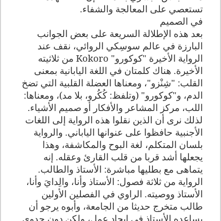
تستعصي على المعالجة والشفاء
.
في الصميم
بعد هذه الإطلالة السريعة على بعض الجوانب
البارزة في عالم سوسِكي الروائي، نقف عند
الرواية الأخيرة "كوكورو"
Kokoro
من ثلاثيته
الأخيرة. هناك كلمتان في اللغة اليابانية بمعنى
القلب: "شِنْزو"، ومعناها العضلة القلبية التي تضخ
الدم، و"كوكورو" (وتلفظ: كُكُرو، بلا مد)، ومعناها:
اللب، مركز المشاعر والأفكار أو صميم الأشياء.
لذلك نرى أن الذين نقلوا هذه الرواية إلى اللغات
الأجنبية حافظوا على عنوانها الياباني. والرواية
بلسان المتكلم، لغة البوح والمكاشفة، وهذا
يجعلها أشد قربا من قلب القارئ وعقله. إنه
يتماهى مع بطليها مباشرة: الأستاذ والطالب.
الرواية من ثلاثة فصول: الأستاذ وأنا، والِدايَ وأنا،
الأستاذ ووصيته. الراوي في الفصلين الأولين
طالب متخرج حديثا من الجامعة، وأبوه يرجو أن
يساعده الأستاذ في إيجاد عمل، ولكن دون جدوى.