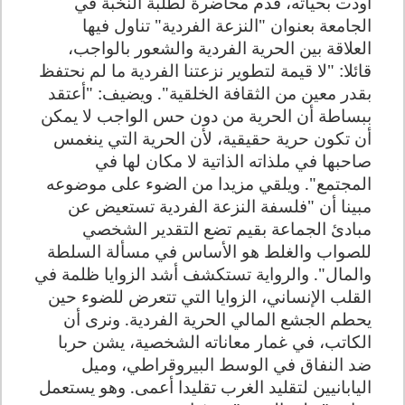
أودت بحياته، قدم محاضرة لطلبة النخبة في
الجامعة بعنوان "النزعة الفردية" تناول فيها
العلاقة بين الحرية الفردية والشعور بالواجب،
قائلا: "لا قيمة لتطوير نزعتنا الفردية ما لم نحتفظ
بقدر معين من الثقافة الخلقية". ويضيف: "أعتقد
ببساطة أن الحرية من دون حس الواجب لا يمكن
أن تكون حرية حقيقية، لأن الحرية التي ينغمس
صاحبها في ملذاته الذاتية لا مكان لها في
المجتمع". ويلقي مزيدا من الضوء على موضوعه
مبينا أن "فلسفة النزعة الفردية تستعيض عن
مبادئ الجماعة بقيم تضع التقدير الشخصي
للصواب والغلط هو الأساس في مسألة السلطة
والمال". والرواية تستكشف أشد الزوايا ظلمة في
القلب الإنساني، الزوايا التي تتعرض للضوء حين
يحطم الجشع المالي الحرية الفردية. ونرى أن
الكاتب، في غمار معاناته الشخصية، يشن حربا
ضد النفاق في الوسط البيروقراطي، وميل
اليابانيين لتقليد الغرب تقليدا أعمى. وهو يستعمل