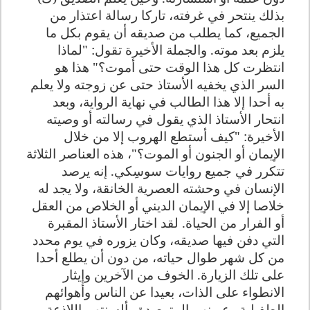
بذلك ينتحر في غرفته، تاركا رسالة اعتذار من
الجميع، كما يطلب من صديقه أن يقوم بكل ما
يلزم بعد موته. والجملة الأخيرة تقول: "لماذا
انتظرت كل هذا الوقت حتى أموت؟" هذا هو
السر الذي يخفيه الأستاذ حتى عن زوجته ولا يعلم
به أحدا إلا هذا الطالب في نهاية الرواية، وبعد
انتحار الأستاذ الذي يقول في رسالته أو وصيته
الأخيرة: "كيف أستطع الهروب إلا من خلال
الإيمان أو الجنون أو الموت؟"، هذه العناصر الثلاثة
تتكرر في جميع روايات سوسِكي. إنه يرصد
الإنسان في وحشته العصرية الخانقة، ولا يجد له
خلاصا إلا في الإيمان الديني أو الخلاص من العقل
أو الفرار من الحياة. لقد اختار الأستاذ المقبرة
التي دفن فيها صديقه، وكان يزوره في يوم محدد
من كل شهر طوال حياته، من دون أن يطلع أحدا
على تلك الزيارة. الخوف من الآخرين وإيثار
الانطواء على الذات، بعيدا عن الناس وأهوائهم
الطفيلية وعيونهم المترصدة وألسنتهم اللاذعة،