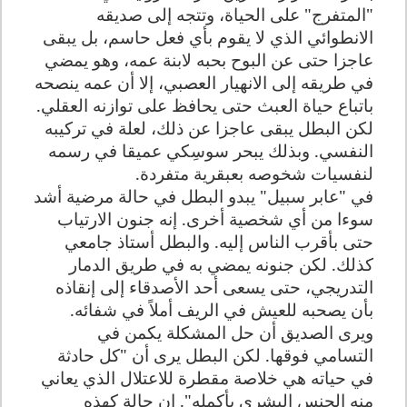
"المتفرج" على الحياة، وتتجه إلى صديقه
الانطوائي الذي لا يقوم بأي فعل حاسم، بل يبقى
عاجزا حتى عن البوح بحبه لابنة عمه، وهو يمضي
في طريقه إلى الانهيار العصبي، إلا أن عمه ينصحه
باتباع حياة العبث حتى يحافظ على توازنه العقلي.
لكن البطل يبقى عاجزا عن ذلك، لعلة في تركيبه
النفسي. وبذلك يبحر سوسِكي عميقا في رسمه
لنفسيات شخوصه بعبقرية متفردة
.
في "عابر سبيل" يبدو البطل في حالة مرضية أشد
سوءا من أي شخصية أخرى. إنه جنون الارتياب
حتى بأقرب الناس إليه. والبطل أستاذ جامعي
كذلك. لكن جنونه يمضي به في طريق الدمار
التدريجي، حتى يسعى أحد الأصدقاء إلى إنقاذه
بأن يصحبه للعيش في الريف أملاً في شفائه.
ويرى الصديق أن حل المشكلة يكمن في
التسامي فوقها. لكن البطل يرى أن "كل حادثة
في حياته هي خلاصة مقطرة للاعتلال الذي يعاني
منه الجنس البشري بأكمله". إن حالة كهذه