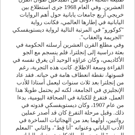
العشرين. وفي العام 1968 جرى استطلاع بين
خريجي أربع جامعات يابانية حول أهم الروايات
اليابانية في إطارها العالمي، فكانت رواية
"كوكورو" في المرتبة التالية لرواية ديستويفسكي
"الجريمة والعقاب".
وفي مطلع القرن العشرين أرسلته الحكومة في
بعثة دراسية إلى إنجلترا، فلم ينسجم مع الجو
الأكاديمي، وكان عزاؤه الوحيد أن يغرق نفسه في
القراءة وسعة الاطلاع. كانت هذه التجربة، رغم
قسوتها، نقطة انعطاف هامة في حياته. فقد عاد
من إنجلترا بعد ثلاث سنوات ليعمل أستاذا للأدب
الإنجليزي في الجامعة، لكنه لم يحتمل طويلا هذا
العمل، فتفرغ للكتابة في الصحافة اليومية، بدءا
من عام 1907، وكان ديستويفسكي قدوته في
ذلك. وقبل مرحلة التفرغ كان قد أصدر عملين
روائيين، أولهما يعد من الهجائيات الساخرة في
الأدب الياباني وعنوانه "أنا قِط"، والثاني "المعلم
الصغير" المترجم إلى الإنكليزية بعنوانه الياباني