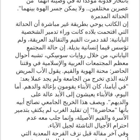
بانتحار قدوته مؤكدا له في وصيته أنهما "من
عصرين مختلفين.. ولا يمكن جسر الهوة بينهما".
الحداثة المدمرة
إن الكاتب يوحي بطريقة غير مباشرة أن الحداثة
التي اقتحمت بلاده كانت وراء تدمير الشخصية
اليابانية: لقد دمرت القيم والتقاليد العريقة، ولم
تؤسس قيما إنسانية بديلة. إن حالة المجتمع
الياباني، من خلال روايات سوسِكي، تشبه أحوال
معظم المجتمعات العربية والإسلامية في وقتنا
الحاضر: محنة الهوية والقيم. يقول الأب المريض
لابنه الذي تخرج من الجامعة ولم يجد عملا بعد:
"في أيامنا، كان الأبناء يقومون بإعالة والدهم. أما
اليوم، فالأبناء يعيشون إلى الأبد عالة على
والديهم". ويصف هذا الخريج الجامعي نصائح أبيه
بأنها "محاضرة!" إن تقليد الغرب لم يكتفِ بتدمير
الأسرة والقيم الأصيلة، وإنما جلب معه عدم
احترام الأجيال الناشئة لجيل الآباء
.
وفي آخر مقالة قبل نزف القرحة المعدية التي