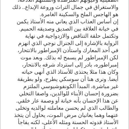
والاستغراق في جمال التراث وروعة الإبداع.. ذلك
هو الهاجس الملح والسكينة الغامرة
.
إن أساس العذاب الذي يعاني منه الأستاذ يكمن
في خيانة العلاقة بين الصديق وصديقه الحميم.
وتكتمل حلقة التناقض والازدواجية في نهاية
الرواية بالإشارة إلى الجنرال نوجي الذي انهزم
في أحد المعارك واستأذن الإمبراطور بالانتحار،
لكن الإمبراطور لم يسمح له بذلك. وبعد موت
إمبراطوره، بادر إلى استرداد شرفه بالانتحار،
وكان هذا مثلا يحتذى للأستاذ الذي أنهى حياته
أيضا. ونرى هنا أن سوسكي يطرح، ولو بطريقة
غير مباشرة، المبدأ الكونفوشيوسي الملتزم
بضرورة إحسان الأبناء للوالدين، واصفا التخلي
عن هذا الإحسان بأنه خيانة أو وصمة عار خلقي.
والطالب الذي لم يحسن معاملته لوالديه وتخلى
عنهما وهما يعانيان مرض الموت، يحاول أن يتخذ
الأستاذ قدوته الحسنة ومثله الأعلى، لكنه يفاجأ