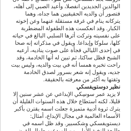
الوالدين الجديدين انفصلا، وأعيد الصبي إلى أهله،
فتصور أن والديه الحقيقيين هما جداه، وهما
يتركانه ينام في غرفة مستقلة عنهما وعن إخوته
الكبار. وقد انعكست هذه الطفولة المضطربة
على نفسيته وتركت أثرها السلبي البالغ في حياته
كلها، سلوكا وإبداعا. ويقول في مذكراته إنه صحا
في إحدى الليالي فجأة على صوت يناديه، أرعبه
الشبح فظل ساكتا، ثم تبين له أنها الخادمة، وقد
راحت تخبره همسا أنه في بيت والديه، وليس بيت
جديه، ويقول إنه شعر بسرور لصدق الخادمة
وثقتها به أكثر من معرفته بالحقيقة
.
نظير دوستويفسكي
لا يزيد عمر سوسِكي الإبداعي عن عشر سنين إلا
قليلا، لكنه استطاع خلال هذه السنوات القليلة أن
يترك ثروة أدبية متميزة جعلت اسمه يقترن بأكبر
الأسماء العالمية في مجال الإبداع، أمثال:
ديستويفسكي وشكسبير. وقد ظل اسمه في
طليعة النخبة الأولى من المبدعين طوال القرن