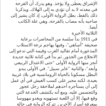
الإشراق يعطى ولا يؤخذ. وهو يدرك أن القرحة
في معدته لا بد أن تؤدي به إلى الهلاك. ويذكرنا
ذلك بالقط، بطل الرواية الأولى، إذ كان يشير إلى
صاحبه بأنه مصاب بالقرحة، وهي علة الكاتب
أيضا
.
الثلاثية الأخيرة
في 1911 بدأ سلسة من المحاضرات برعاية
صحيفة "أساهي"، وفيها يهاجم نزعة الاستلاب
المذعورة أمام تقاليد الغرب وقيمه التي تدعو إلى
الانخلاع من الجذور. ثم بدأ في كتابة ثلاثية جديدة
أنجز منها الرواية الأولى "حتى الاعتدال الربيعي
وأبعد"، والثانية "عابر سبيل". في الأولى يبدو
البطل مسكونا بالحياة الرومانسية في بلاد غربية
بعيدة، لكنه مجبر على كسب العيش في أي عمل
إلى أن يستأجره أحدهم لملاحقة رجل عجوز
والتجسس عليه. ومع أنه يكتشف الخدعة التي
وقع فيها، إلا أن اللعبة تستهويه ويغدو مهووسا
بمعرفة أسرار الآخرين. تتركه الرواية في حالة