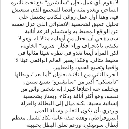
لا يقوم بأي عمل، فإن "سانشيرو" يقع تحت تأثيره
الساحر، ويغدو مثله رافضا للمجتمع الذي سيعيش
فيه. وهذا أول عمل روائي للكاتب يشتمل على
تحليل عميق لشخصية الانطوائي الذي عزل نفسه
عن الواقع المحيط به واستسلم لنزعة أنانية
شديدة في أن يجعل من أوهامه مثالا له. وهو لا
يكتفي بالانجراف وراء أفكار "هيروتا" الخاوية،
لكن المرأة أيضا تغدو في نظره شيئا مثاليا في
محيط مثالي. وهكذا يصير العالم الواقعي عبثا لا
واقعيا وتضيع الحدود والمعايير
.
الجزء الثاني من الثلاثية بعنوان "أما بعد"، وبطلها
"دايسكي" أكبر من "سانشيرو" بسبع سنين،
ويختلف عنه اختلافا كبيرا. إنه شخص واثق من
نفسه، وهو أكثر أناقة وذكاء، ويمتاز بشخصية
إنسانية محببة. لكنه ميال إلى البطالة والعزلة
ويزدري بأن يكون التعليم وسيلة للعمل
البيروقراطي، وهذه صفة عامة تكاد تشمل معظم
أبطال سوسِكي. ورغم تعلق البطل بحبيبته