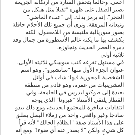
أعمى. وحالما يتحقق السارد من ارتكابه الجريمة
يصير الطفل على ظهره "ثقيلا مثل هيكل من
الحجر". إنه يرمز بذلك إلى "عبء الماضي"
وتبعاته المرهقة. ونرى أن جميع تلك الأحلام حافلة
بصور سوريالية ملتبسة من اللامعقول، لكنه
يكشف بها ما يكنه عالم الأسطورة من جمال وقد
دمره العصر الحديث وتجاوزه
.
ثلاثية أولى
في مستهل تفرغه كتب سوسِكي ثلاثيته الأولى.
عنوان الجزء الأول منها "سانشيرو"، وهو اسم
الشخصية المحورية فيها: شاب في أوائل
العشرينيات من عمره، وهو قادم من منطقة
بعيدة إلى طوكيو ليدرس في الجامعة، وفي
القطار يلتقي الأستاذ "هيروتا" الذي يوجه
انتقادات ساخرة للمجتمع الحديث، ومع ذلك يبدو
ساذجا وغير واقعي. واحد من زملاء البطل يطلق
على هذا الأستاذ صفة "الظلام الحالك" لأنه قرأ
كل شيء، ولكن "لا يصدر عنه أي ضوء!" ومع أنه