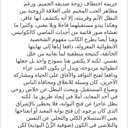
جريمة اختطاف زوجة صديقه الحميم. ورغم
مظاهر الحب المخيم على العلاقة الزوجية بين
البطل الآثم وقرينته، إلا أنه يكتشف أنها عاقر،
وهكذا يبدو مستقبلهما قاحلا وبلا معنى، وكثيرا ما
تغشاه صور قاتمة من أحداث الماضي كالكوابيس.
وهنا أيضا يطرح الكاتب مفهوم الشخصية
الانطوائية المعزولة، دافعا إياها إلى نهايتها
الخانقة، كنتيجة منطقية لما تعانيه من خلل
نفسي. لكنه لا يكتفي هنا بنموذج واحد بل جعلها
انطوائية مزدوجة، وبدل أن يكون الحب عزاء
ودافعا لفتح النوافذ والآفاق على الحياة ومشاركة
الآخرين، كان وسيلة للانغلاق ومجافاة الناس
وضياع المستقبل. ويبحث البطل عن خلاص روحي
في أحد المعابد، أملا في إيجاد طريق ما. لكنه
يظل عاجزا عن فتح البوابة، فلا يحظى بالإشراق
الذي كان يرجوه. إن فتح بوابة المعبد أو انفتاحها
يعني الاستسلام الكلي والتخلي عن النفس
والتلاشي في الكون (صوفية الزِّنْ البوذية) لكن