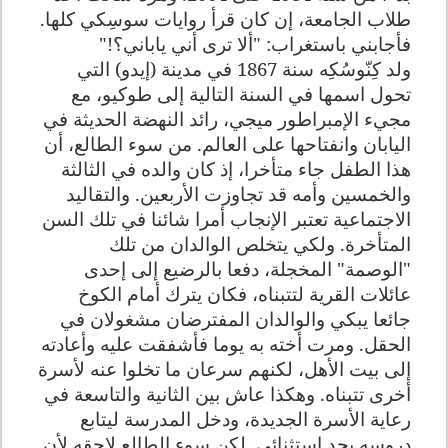
طلاب الجامعة، إن كان قرأ روايات سوسِكي كلها.
فأجابني باستغراب: "ألا ترى أني ياباني؟!"
ولد كِنّوسُكِه سنة 1867 في مدينة (إيدو) التي
تحول اسمها في السنة التالية إلى طوكيو، مع
مجيء الإمبراطور ميجي، رائد النهضة الحديثة في
اليابان وانفتاحها على العالم. من سوء الطالع، أن
هذا الطفل جاء متأخرا، إذ كان والده في الثالثة
والخمسين وأمه قد تجاوزت الأربعين. والتقاليد
الاجتماعية تعتبر الإنجاب أمرا شائنا في تلك السن
المتأخرة. ولكي يتخلص الوالدان من تلك
"الوصمة" المخجلة، دفعا بالرضيع إلى إحدى
عائلات القرية لتتبناه، فكان يترك أمام الكوخ
جائعا يبكي والوالدان المفترضان مشغولان في
الحقل. ومرت أخته به يوما فأشفقت عليه وأعادته
إلى بيت الأهل، لكنهم سرعان ما تخلوا عنه لأسرة
أخرى تتبناه. وهكذا عاش بين الثانية والتاسعة في
رعاية الأسرة الجديدة، ودخل المدرسة ليتابع
دروسه بجد استثنائي. لكن سوء الطالع لاحقه لأن