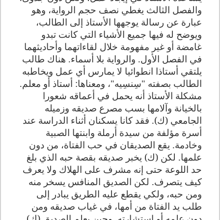
والفصل الثالث يغطي نصف حجم الرواية، وهو
عبارة عن رسالة يوجهها الأستاذ إلى الطالب،
ويوضح له فيها جميع الأشياء التي كانت تبدو
غامضة أو غير مفهومة خلال لقاءاتهما وأحاديثهما
في الفصل الأول. والرواية بلا أسماء. هناك طالب
يلتقي أستاذا انطوائيا لا يمارس أي عمل ويخاطبه
الطالب بصفته "سِنسِيه"، ومعناها: أستاذ أو معلم
.
مشكلة الأستاذ أنه يحمل في أعماقه شعورا
بالخيانة وآلامها بسب مصرع صديقه وزميله
الجامعي (ك). فقد كانا يسكنان أثناء الدراسة عند
أسرة مؤلفة من سيدة أرملة وابنتها الصبية
وخادمة. يقع الصديقان في حب الفتاة، من دون
علمها. لكن (ك) يخبر صديقه بقصة حبه الذي بلغ
حد اللوعة حتى إنه مشرف على الهلاك ولا يعرف
كيف يتصرف. لكن الصديق المنافس يسخر منه
ومن حبه، ولكي يقطع عليه الطريق يبادر إلى
طلب يد الفتاة من أمها، في غياب صديقه ومن
دون علمه أو استشارته. وحين يعلم الصديق (ك)