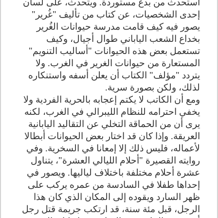
استحدث من بدع مستوردة. ويتحدث، على لسان
إحدى الشخصيات، عن كتاب من تأليف "غُرير"
يصور فيه كيف قامت مدرسة حيوانات الغُرير
بخداع الشعب الياباني طوال أجيال، وكيف
تستعمل بعض هذه الحيوانات "أساليب التنويم"
المستعارة من حيوانات الغرير في الغرب. ولا
يتردد "مؤلف" الكتاب أن يعلن أسفه واستنكاره
لذلك، ولكن بصورة سرية
.
ومع أن الكاتب لا يكتم إعجابه بالحرية الفردية ولا
يخفي احترامه للنظام الليبرالي في الغرب، لكنه
يرى أن من الحماقة التخلي عن التقاليد اليابانية
العريقة. وإذا كان قد اختار بعض الحيوانات أبطالا
لأعماله، فليس ذلك إلا إمعانا في السخرية. وفي
روايته القصيرة "أحلام الليالي العشرة"، يتناول
عشرة أحلام مختلفة باختلاف لياليها. ويصور في
إحداها طفلا في السادسة من عمره يركب على
ظهر السارد ويقوده إلى المكان الذي كان هذا
الرجل، قبل مئة سنة، قد ارتكب جريمة قتل رجل