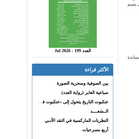
 يتسم
العدد 199 - 2026 Jul
ساندة
الأكثر قراءة
بين الصوفية وسحرية الصورة
سباعية العابر (رواية العدد)
عنكبوت التاريخ يتحول إلى «عنكبوت فى القلب»
الــسَعــــد
النظريات الماركسية في النقد الأدبي
أربع مسرحيات