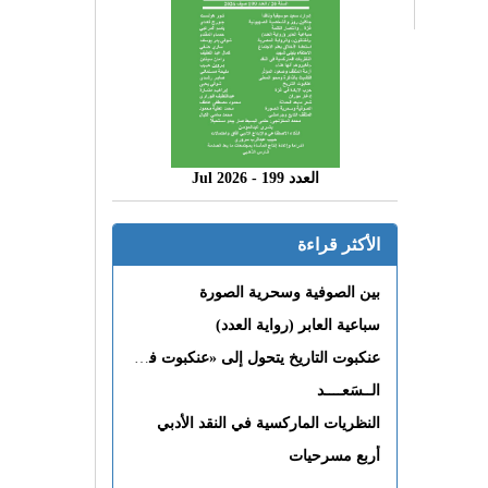
العدد 199 - 2026 Jul
الأكثر قراءة
بين الصوفية وسحرية الصورة
سباعية العابر (رواية العدد)
عنكبوت التاريخ يتحول إلى «عنكبوت فى القلب»
الــسَعــــد
النظريات الماركسية في النقد الأدبي
أربع مسرحيات