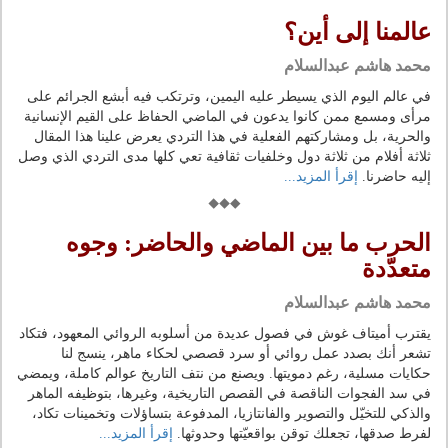
عالمنا إلى أين؟
محمد هاشم عبدالسلام
في عالم اليوم الذي يسيطر عليه اليمين، وترتكب فيه أبشع الجرائم على
مرأى ومسمع ممن كانوا يدعون في الماضي الحفاظ على القيم الإنسانية
والحرية، بل ومشاركتهم الفعلية في هذا التردي يعرض علينا هذا المقال
ثلاثة أفلام من ثلاثة دول وخلفيات ثقافية تعي كلها مدى التردي الذي وصل
إليه حاضرنا.
إقرأ المزيد...
الحرب ما بين الماضي والحاضر: وجوه
متعدّدة
محمد هاشم عبدالسلام
يقترب أميتاف غوش في فصول عديدة من أسلوبه الروائي المعهود، فتكاد
تشعر أنك بصدد عمل روائي أو سرد قصصي لحكاء ماهر، ينسج لنا
حكايات مسلية، رغم دمويتها. ويصنع من نتف التاريخ عوالم كاملة، ويمضي
في سد الفجوات الناقصة في القصص التاريخية، وغيرها، بتوظيفه الماهر
والذكي للتخيّل والتصوير والفانتازيا، المدفوعة بتساؤلات وتخمينات تكاد،
لفرط صدقها، تجعلك توقن بواقعيّتها وحدوثها.
إقرأ المزيد...