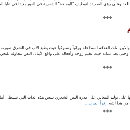
غة وعلى رؤى القصيدة لتوظيف "الومضة" الشعرية في الغور بعيدا في ثنايا الم
لابن، تلك العلاقة المتداخلة وراثياً وسلوكياً حيث يطبع الأب في الشرق صورته
ى بعد مماته حيث تخيم روحه وأفعاله على واقع الأبناء، النص محاولة للتحرر
ا على توليد المعاني على قدرة النص الشعري تلبس هذه الذات التي تتشظى أمامن
ن هذا التيه.
إقرأ المزيد...