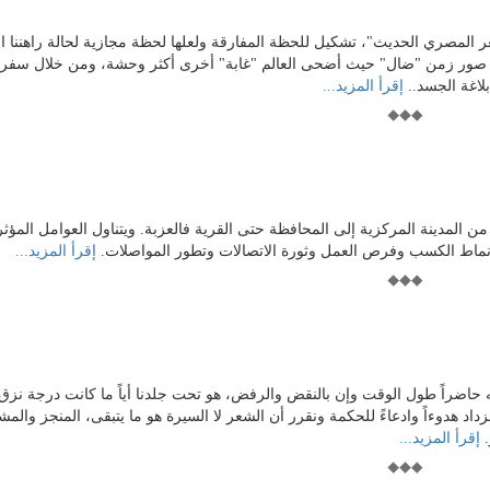
لمصري الحديث"، تشكيل للحظة المفارقة ولعلها لحظة مجازية لحالة راهننا ال
 صور زمن "ضال" حيث أضحى العالم "غابة" أخرى أكثر وحشة، ومن خلال سفر 
بلاغة الجسد..
إقرأ المزيد...
، من المدينة المركزية إلى المحافظة حتى القرية فالعزبة. ويتناول العوامل المؤث
وأنماط الكسب وفرص العمل وثورة الاتصالات وتطور المواصلات.
إقرأ المزيد...
 حاضراً طول الوقت وإن بالنقض والرفض، هو تحت جلدنا أياً ما كانت درجة نزق
اد هدوءاً وادعاءً للحكمة ونقرر أن الشعر لا السيرة هو ما يتبقى، المنجز والمش
.
إقرأ المزيد...