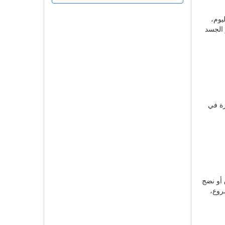
يوم،
الجسد
رة في
 أو نضج
روع،