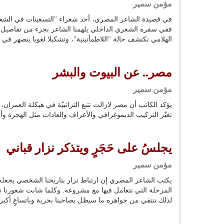
مؤمن سمير
في قصيدة الشاعر المصري، أحد شعراء "التسعينات في الشعر ا
ففي سفره الشعري الداخلي يلهمنا الشاعر بجزء من تفاصيل
الهلامي نكتشف حالة "اللاطمأنينية"، وتشكيلا لغويا ينصهر في 
مصر.. عن البيوت والبشر
مؤمن سمير
يؤكد الكاتب أن مصر لازالت تتبع التراتبيّة في هيكلة العمران
تغيّر التركيب الديموغرافي والأعراف والعادات مثل الهجرة 
يجلسُ على حَجَرٍ ويتذكر نزار قباني
مؤمن سمير
يكتب الشاعر المصري إن ارتباط نزار بتاريخنا الشخصي يجعله
المرحلة التي نتعامل فيها مع مشروعه. وكلما شابت شعورنا نزد
لذلك ننتقي من جواهره ما سيظل يصاحبنا بحرية وباتساعٍ أكبر