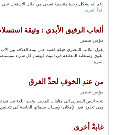
رغم أنه يشكل وحدة منتظمة تسعى من خلال الاشتغال على الل
إقرأ المزيد...
ألعاب الرفيق الأبدي : وثيقة استسلام
مؤمن سمير
يغزل الكاتب المصري حبكة قصته على تيمه العلاقة بين الأب وا
القوي وسلطته المطلقة في البيت فيوسم كل شيء بميسمه، وحت
المزيد...
من عندِ الخوفِ لحدِّ الغرق
مؤمن سمير
يتجه النص الشعري الى متاهات المعنى، وتعبر اللغة في قدرته
وهي تحاول قدر الإمكان الإمساك بسماتها الخاصة كي تتخلص م
غابةٌ أخرى