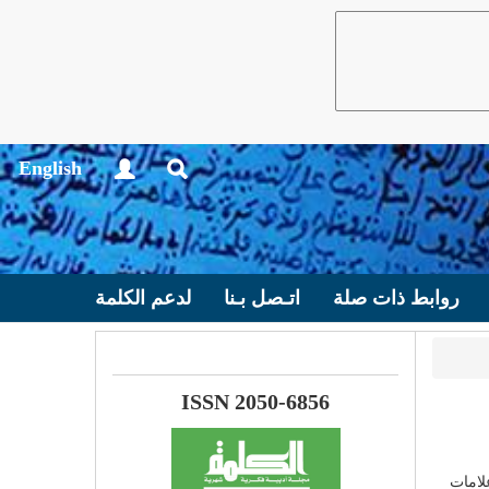
English
روابط ذات صلة
اتـصل بـنا
لدعم الكلمة
ISSN 2050-6856
لامات