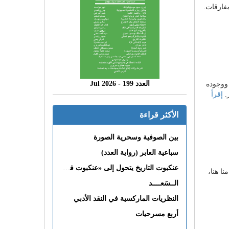
فارقات.
العدد 199 - 2026 Jul
 ووجوده
.
إقرأ
الأكثر قراءة
بين الصوفية وسحرية الصورة
سباعية العابر (رواية العدد)
عنكبوت التاريخ يتحول إلى «عنكبوت فى القلب»
ا هنا،
الــسَعــــد
النظريات الماركسية في النقد الأدبي
أربع مسرحيات