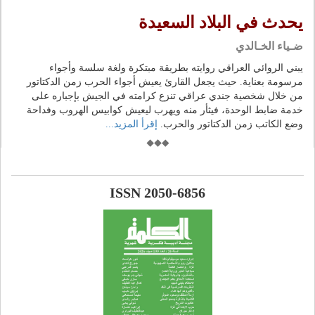
يحدث في البلاد السعيدة
ضـياء الخـالدي
يبني الروائي العراقي روايته بطريقة مبتكرة ولغة سلسة وأجواء
مرسومة بعناية. حيث يجعل القارئ يعيش أجواء الحرب زمن الدكتاتور
من خلال شخصية جندي عراقي تنزع كرامته في الجيش بإجباره على
خدمة ضابط الوحدة، فيثأر منه ويهرب ليعيش كوابيس الهروب وفداحة
وضع الكاتب زمن الدكتاتور والحرب.
إقرأ المزيد...
ISSN 2050-6856