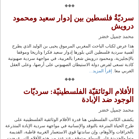
سرديّةُ فلسطين بين إدوار سعيد ومحمود
درويش
محمد جميل خضر
هذا عرض لكتاب الباحث المغربي المرموق يحيى بن الوليد الذي يطرح
أهمية سردية فلسطين التي بلورها إدوار سعيد فكرا وتاريخا وموقفا
بالإنجليزية، ومحمود درويش شعرا بالعربية، في مواجهة سردية صهيونية
كاذبة تسعى لفرض دولة الاستيطان الصهيوني على أرضها، وعلى العقل
الغربي معا.
إقرأ المزيد...
الأفلام الوثائقيّة الفلسطينيّة: سرديّات
الوجود ضد الإبادة
محمد جميل خضر
يكشف الكاتب الفلسطيني هنا قدرة الأفلام الوثائقية الفلسطينية على
طرح الحياة المترعة بالتوقد والإنسانية في مواجهة سردية الإبادة المتذرعة
بالخرافات والأوهام، وإن ساندتها قوي الاستعمار الغربية قاطبة، القديمة
منها والجديدة على السواء. ويتوقف عند عدد من هذه الأفلام التي عرضت