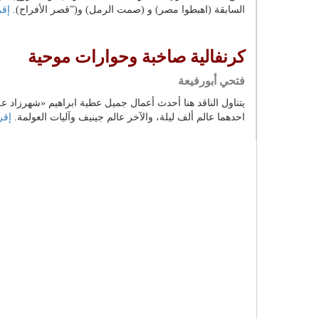
السابقة (اهبطوا مصر) و (صمت الرمل) و(”قصر الأفراح).
إقر
كرنفالية صاخبة وحوارات موحية
فتحي أبورفيعة
يتناول الناقد هنا أحدث أعمال جميل عطية ابراهيم «شهرزاد عل
احدهما عالم ألف ليلة، والآخر عالم جينيف وآليات العولمة.
إقرأ