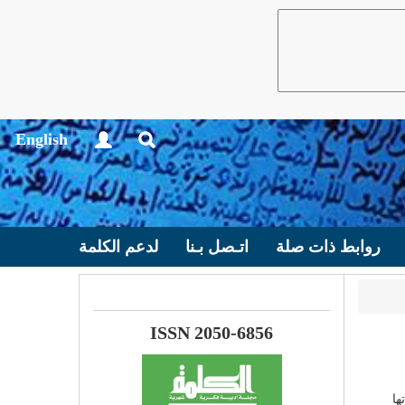
English
روابط ذات صلة
اتـصل بـنا
لدعم الكلمة
ISSN 2050-6856
ها