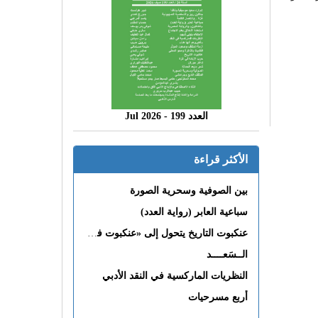
العدد 199 - 2026 Jul
الأكثر قراءة
بين الصوفية وسحرية الصورة
سباعية العابر (رواية العدد)
عنكبوت التاريخ يتحول إلى «عنكبوت فى القلب»
الــسَعــــد
النظريات الماركسية في النقد الأدبي
أربع مسرحيات