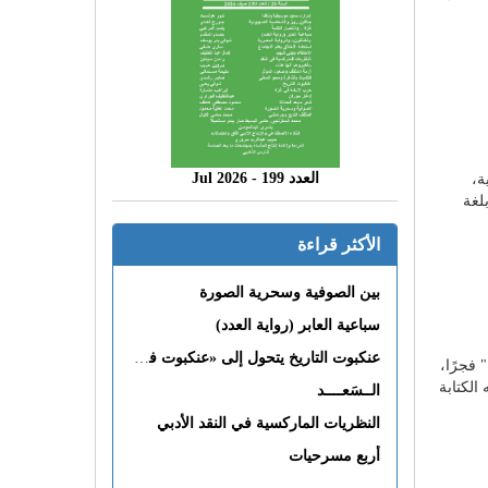
العدد 199 - 2026 Jul
ة،
لغة
الأكثر قراءة
بين الصوفية وسحرية الصورة
سباعية العابر (رواية العدد)
عنكبوت التاريخ يتحول إلى «عنكبوت فى القلب»
 فجرًا،
الكتابة
الــسَعــــد
النظريات الماركسية في النقد الأدبي
أربع مسرحيات