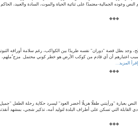
لنص وعوده الجمالية-معتمدًا على ثنائية الحياة والموت، السادة والعبيد، الحاكم
لح، وجد بطل قصة "دوران" نفسه طريدًا بين الكواكب، رغم سلامة أوراقه الثبوتي
ب اعتبارهم أن أي قادم من كوكب الأرض هو خطر كوني محتمل. مزج ٌملهم، ب
قرأ المزيد...
نص بعبارة "ورأيتني طفلًا هزيلًا أخضر العود" ليسرد حكاية رحلة الطفل "جميل"
دي القابلة التي تسكن على أطراف البلدة لتوليد أمه، تذكير شجي، بمشهد أنقذته 