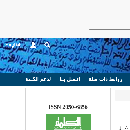
English
روابط ذات صلة
اتـصل بـنا
لدعم الكلمة
ISSN 2050-6856
لأجيال،