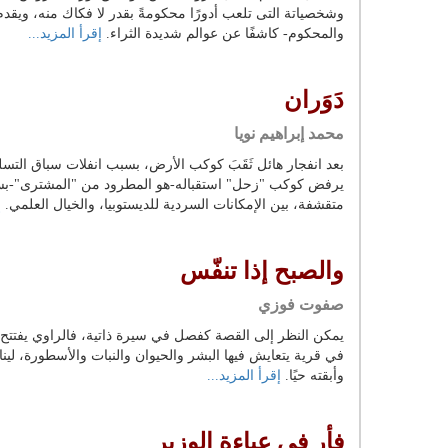
وشخصياتة التى تلعب أدورًا محكومةً بقدر لا فكاك منه، ويقدم ا
والمحكوم- كاشفًا عن عوالم شديدة الثراء.
إقرأ المزيد...
دَوَران
محمد إبراهيم نويا
بعد انفجار هائل ثَقَبَ كوكب الأرض، بسبب انفلات سباق التس
يرفض كوكب "زحل" استقباله-هو المطرود من "المشترى"-بسب
متقشفة، بين الإمكانات السردية للديستوبيا، والخيال العلمي.
إ
والصبح إذا تنفّس
صفوت فوزي
يمكن النظر إلى القصة كفصل في سيرة ذاتية، فالراوي يفتتح ال
في قرية يتعايش فيها البشر والحيوان والنبات والأسطورة، لينا
وأبقته حيًا.
إقرأ المزيد...
فأر في عباءة الوزير