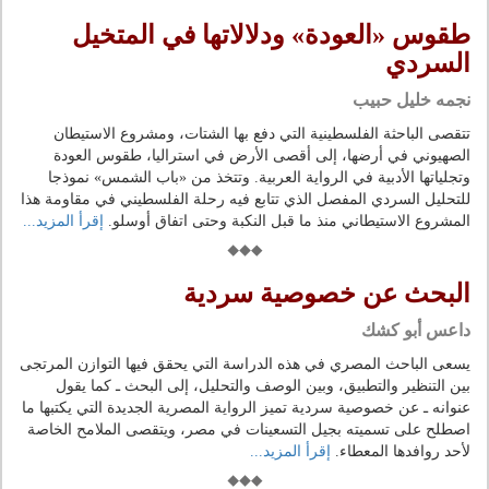
طقوس «العودة» ودلالاتها في المتخيل
السردي
نجمه خليل حبيب
تتقصى الباحثة الفلسطينية التي دفع بها الشتات، ومشروع الاستيطان
الصهيوني في أرضها، إلى أقصى الأرض في استراليا، طقوس العودة
وتجلياتها الأدبية في الرواية العربية. وتتخذ من «باب الشمس» نموذجا
للتحليل السردي المفصل الذي تتابع فيه رحلة الفلسطيني في مقاومة هذا
المشروع الاستيطاني منذ ما قبل النكبة وحتى اتفاق أوسلو.
إقرأ المزيد...
البحث عن خصوصية سردية
داعس أبو كشك
يسعى الباحث المصري في هذه الدراسة التي يحقق فيها التوازن المرتجى
بين التنظير والتطبيق، وبين الوصف والتحليل، إلى البحث ـ كما يقول
عنوانه ـ عن خصوصية سردية تميز الرواية المصرية الجديدة التي يكتبها ما
اصطلح على تسميته بجيل التسعينات في مصر، ويتقصى الملامح الخاصة
لأحد روافدها المعطاء.
إقرأ المزيد...