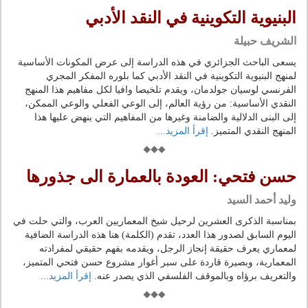
البنيوية التكوينية في النقد الأدبي
الشريف حبيلة
يسعى الباحث الجزائري في هذه الدراسة إلى عرض المكونات الأساسية
لمنهج البنيوية التكوينية في النقد الأدبي كما بلوره المفكر المجري
الفرنسي لوسيان جولدمان، ويقدم تلخيصا وافيا لكل مفاهيم هذا المنهج
النقدي الأساسية: من رؤية العالم، إلى الوعي الفعلي والوعي الممكن،
إلى البنى الدلالية والضامنة وغيرها من المفاهيم التي ينهض عليها هذا
المنهج النقدي المتميز.
إقرأ المزيد...
حسن فتحي: العودة بالعمارة الى جذورها
وليد أحمد السيد
بمناسبة الذكرى العشرين لرحيل شيخ المعماريين العرب، والتي حلت في
اليوم السابق لصدور هذا العدد، تقدم (الكلمة) هنا هذه الدراسة الضافية
لمعماري يعرف حقيقة إنجاز الرجل، ويقدمه بفهم حقيقي لمفرادته
المعمارية، وبصيرة قاردة على سبر أغوار مشروع حسن فتحي المتميز،
والتعريف برؤاه وبالموقف الفلسفي الذي يصدر عنه.
إقرأ المزيد...