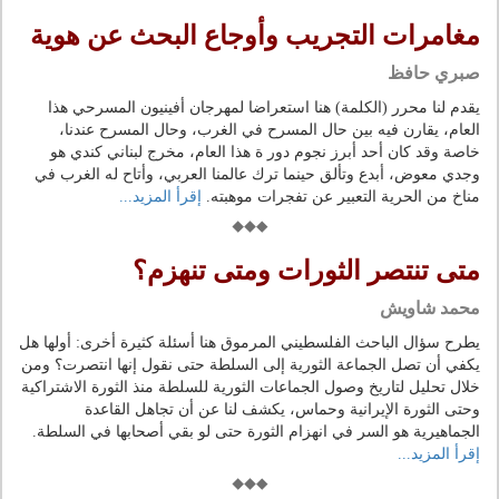
مغامرات التجريب وأوجاع البحث عن هوية
صبري حافظ
يقدم لنا محرر (الكلمة) هنا استعراضا لمهرجان أفينيون المسرحي هذا
العام، يقارن فيه بين حال المسرح في الغرب، وحال المسرح عندنا،
خاصة وقد كان أحد أبرز نجوم دور ة هذا العام، مخرج لبناني كندي هو
وجدي معوض، أبدع وتألق حينما ترك عالمنا العربي، وأتاح له الغرب في
مناخ من الحرية التعبير عن تفجرات موهبته.
إقرأ المزيد...
متى تنتصر الثورات ومتى تنهزم؟
محمد شاويش
يطرح سؤال الباحث الفلسطيني المرموق هنا أسئلة كثيرة أخرى: أولها هل
يكفي أن تصل الجماعة الثورية إلى السلطة حتى نقول إنها انتصرت؟ ومن
خلال تحليل لتاريخ وصول الجماعات الثورية للسلطة منذ الثورة الاشتراكية
وحتى الثورة الإيرانية وحماس، يكشف لنا عن أن تجاهل القاعدة
الجماهيرية هو السر في انهزام الثورة حتى لو بقي أصحابها في السلطة.
إقرأ المزيد...