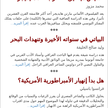
محمد مزوز
يعد الفيلسوف الألماني مارتن هايديجر أحد أكثر فلاسفة القرن العشرين
تأثيرا، وفي هذه الدراسة الضافية التي تنشرها (الكلمة) على حلقات يفكك
المفكر التونسي فلسفته ويحلل ميتافيزيقا الغرب عنده.
إقرأ المزيد...
البياتي في سنواته الأخيرة وتنهدات البحر
وليد صالح الخليفة
هذه دراسة شيقة يقدم فيها الباحث العراقي وأستاذ الأدب العربي في
جامعة أتونوما بمدريد مزيجا من الوثائق الأدبية والشهادة الشخصية
والتناول النصي لآخر دواويين الشاعر العراقي الراحل.
إقرأ المزيد...
هل بدأ إنهيار الأمبراطورية الأمريكية؟
فرانسوا باسيلي
يحاول الكاتب والشاعر المصري أن يفرز الرغبات والتمنيات من الوقائع
والتحليلات الدقيقة في تناوله لهذا الموضوع المهم حول مدى اقتراب
الأمبراطورية الأمريكية الراهنة من الانهيار.
إقرأ المزيد...