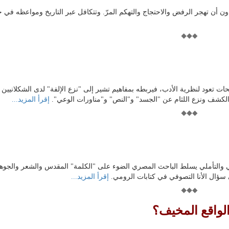
 أن تهجر الرفض والاحتجاج والتهكم المرّ. وتتكافل عبر التاريخ ومواعظه في ح
ات تعود لنظرية الأدب، فيربطه بمفاهيم تشير إلى "نزع الإلفة" لدى الشكلانيين
لكشف ونزع اللثام عن "الجسد" و"النص" و"مناورات الوعي".
إقرأ المزيد...
ي والتأملي يسلط الباحث المصري الضوء على "الكلمة" المقدس والشعر والجوه
ي سؤال الأنا التصوفي في كتابات الرومي.
إقرأ المزيد...
الواقع المخيف؟