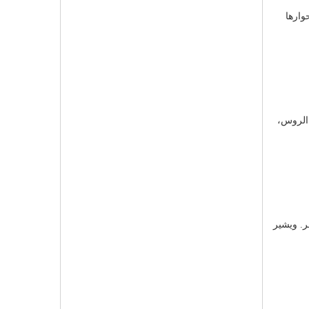
وارها
 الروس،
ر. ويشير