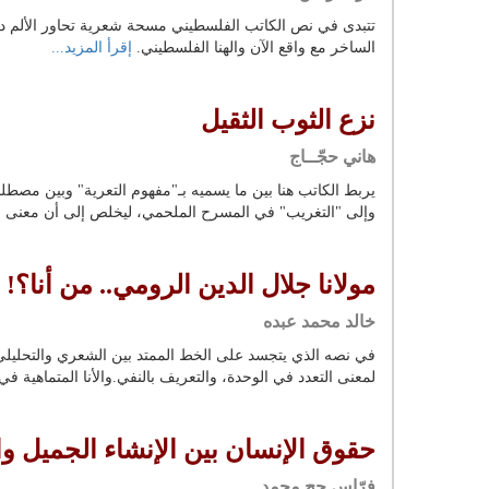
تتبدى في نص الكاتب الفلسطيني مسحة شعرية تحاور الألم دون
الساخر مع واقع الآن والهنا الفلسطيني.
إقرأ المزيد...
نزع الثوب الثقيل
هاني حجّــاج
يربط الكاتب هنا بين ما يسميه بـ"مفهوم التعرية" وبين مصطلح
وإلى "التغريب" في المسرح الملحمي، ليخلص إلى أن معنى ا
مولانا جلال الدين الرومي.. من أنا؟!
خالد محمد عبده
في نصه الذي يتجسد على الخط الممتد بين الشعري والتحليل
لمعنى التعدد في الوحدة، والتعريف بالنفي.والأنا المتماهية ف
حقوق الإنسان بين الإنشاء الجميل و
فرّاس حج محمد