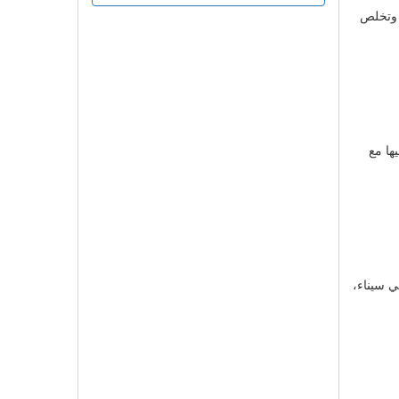
. وتخلص
ها مع
ي سيناء،