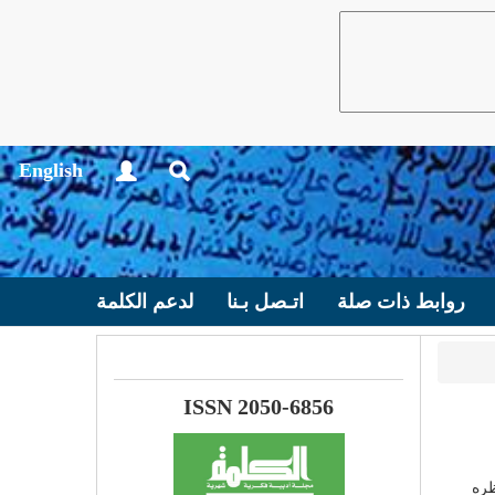
English
روابط ذات صلة
اتـصل بـنا
لدعم الكلمة
ISSN 2050-6856
ظره