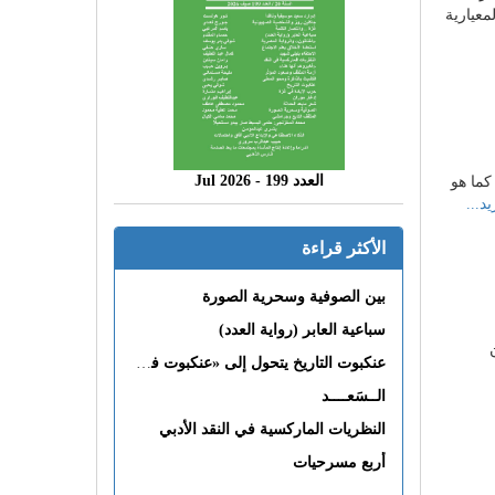
معيارية
العدد 199 - 2026 Jul
كما هو
د...
الأكثر قراءة
بين الصوفية وسحرية الصورة
سباعية العابر (رواية العدد)
عنكبوت التاريخ يتحول إلى «عنكبوت فى القلب»
الــسَعــــد
النظريات الماركسية في النقد الأدبي
أربع مسرحيات