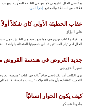
بمقتضى الحال التاريخي كما هو في الثقافة المغربية. ويوضح صو
علاقته مع السلطة والمجتمع.
إقرأ المزيد...
عقاب الخطيئة الأولى كان شكلاً أولاً ثم
علي البزّاز
هنا قراءة لكتاب تودوروف وما يدور فيه من النقاش حول طبيعة 
الحال لدى تيار المستقبلية، إلى خصوبتها المتمثلة بالواقعة ال
جديد العَروض في هندسة العَروض م
نضير الخزرجي
يرى الكاتب أن الكرباسي صاغ آرائه في كتاب "هندسة العروض
التجديد، لاعتقاده بأن هذه التفعيلات "ليست مقدسة، فبالإمك
كيف يكون الحوار إنسانيّاً
مادونا عسكر