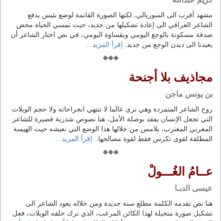
مشهد أقرب الى السوريالي، لكنها الصورة القاتمة لوضع بئيس يدفع
الشاعر العراقي الى إعادة تشكيلها من جديد، حيث تمسي الحياة محض
صدفة مسكونة بالوجع اليومي وبقساوة اليومي، في نص اختار الشاعر أن
يعيدنا الى ديدن الوجع من جديد.
إقرأ المزيد...
مجاذيف بلا أجنحة
بن يونس ماجن
روح الشاعر المتمردة وهي ترى عالما لا تنتهي انجراحاته ولا حجم الويلات
التي تجعل الإنسان يفقد بوصلة الأمل، هنا نصوص شذرية قصيرة للشاعر
المغربي المغترب، يلامس من خلالها هذا الوضع التي نعيشه حيث الهيمنة
المطلقة لقوى تكرس فقط لقوة مصالحها..
إقرأ المزيد...
عــامُ الغُـــولْ
عيسى الدبـا
هنا نص تقدمه الكلمة مطلع سنة جديدة ومن خلاله يعود الشاعر الى
تشكيل صورة متخيلة لهذا الكائن المرعب، الذي ترك خلفه الويلات، فعل