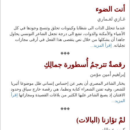
أنت الضوء
غـازي لغـماري
عندما تتحلل الذات الى شظايا وكينونات تحلق وتنسج وجودها في كل
الأشياء والأمكنة والذوات، تشع الى درجة تجعل الشاعر التونسي يحاول
جاهدا أن يشكلها من خلال نص يتقصى هذا الفعل في أرقى مجازات
تجلياته.
إقرأ المزيد...
رقصةٌ تترجمُ أُسطورة جمالِكِ
إبراهيم أمين مؤمن
يختار الشاعر المصري أن يعبر عن إحساس إنساني ظل موضوعا أثيريا
للشعر، وفيه تفنن الشعراء كتابة ونظما، هي رقصة خارج سياق وحدود
الافتنان إذ يصبغ الشاعر عليها الكثير من بلاغات القصيدة ومجازاتها
إقرأ
المزيد...
لمْ تؤازنا (البالات)
كريم عبدالله