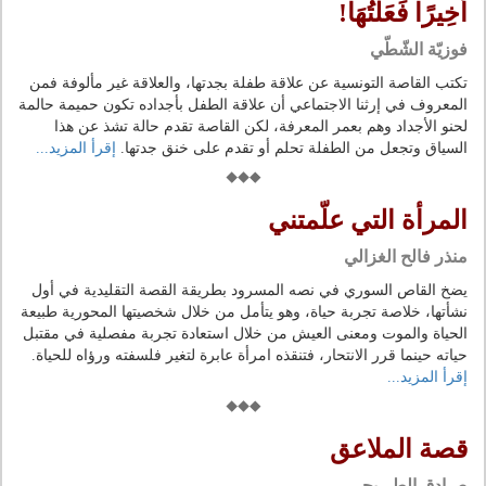
أَخِيرًا فَعَلْتُهَا!
فوزيّة الشّطّي
تكتب القاصة التونسية عن علاقة طفلة بجدتها، والعلاقة غير مألوفة فمن
المعروف في إرثنا الاجتماعي أن علاقة الطفل بأجداده تكون حميمة حالمة
لحنو الأجداد وهم بعمر المعرفة، لكن القاصة تقدم حالة تشذ عن هذا
السياق وتجعل من الطفلة تحلم أو تقدم على خنق جدتها.
إقرأ المزيد...
المرأة التي علّمتني
منذر فالح الغزالي
يضخ القاص السوري في نصه المسرود بطريقة القصة التقليدية في أول
نشأتها، خلاصة تجربة حياة، وهو يتأمل من خلال شخصيتها المحورية طبيعة
الحياة والموت ومعنى العيش من خلال استعادة تجربة مفصلية في مقتبل
حياته حينما قرر الانتحار، فتنقذه امرأة عابرة لتغير فلسفته ورؤاه للحياة.
إقرأ المزيد...
قصة الملاعق
صـادق الطـريحي