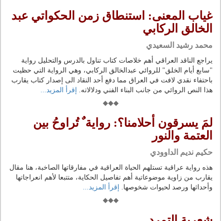
غياب المعنى: استنطاق زمن الحكواتي عبد
الخالق الركابي
محمد رشيد السعيدي
يراجع الناقد العراقي أهم خلاصات كتاب تناول بالدرس والتحليل رواية
"سابع أيام الخلق" للروائي عبدالخالق الركابي، وهي الرواية التي حظيت
باحتفاء نقدي لافت في العراق مما دفع أحد النقاد الى إصدار كتاب يقارب
هذا النص الروائي من جانب البناء الفني ودلالاته.
إقرأ المزيد...
لمَ يسرقون أحلامنا؟: رواية ٌ تُراوحُ بين
العتمة والنور
حكيم نديم الداوودي
هذه رواية عراقية تستلهم الحياة العراقية في مفارقاتها الصاخبة، هنا مقال
يقارب من زاوية موضوعاتية أهم تفاصيل الحكاية، متتبعا لأهم انعراجاتها
وأحداثها ورصد لحيوات شخوصها.
إقرأ المزيد...
شعرية التمرد