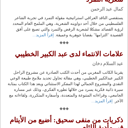
كمال عبد الرحمن
يستقصي الناقد العراقي استراتيجية مقولة التمرد في تجربة الشاعر
الفلسطيني من خلال أحد دواوينه الشعرية، وهي الملمح العام المحدد
لرؤية القصائد مشكلا لشعرية الرفض والتمرد والتي تصبغ على أفق
القصيدة "التزامها" بقضايا جوهرية وعميقة.
إقرأ المزيد...
علامات الانتماء لدى عبد الكبير الخطيبي
عبد السلام دخان
يقربنا الكاتب المغربي من أحدث الكتب الصادرة عن مشروع الراحل
الكبير عبدالكبير الخطيبي، وهي مقالة تحاول تحديد ملامح طبيعة الوعي
النقدي والمشروع الجمالي لهذا المفكر الاستثنائي ويعد هذا الكتاب بمثابة
سيرة ذاتية فكرية يسرد من خلالها تطوره الفكري، وذلك عبر مساره
الجامعي، وقراءاته المتنوعة والمتعددة، وأسفاره المتكررة، ولقاءاته مع
الآخر.
إقرأ المزيد...
ذكريات من منفى سحيق: أضيع من الأيتام
في مأدبة اللئام