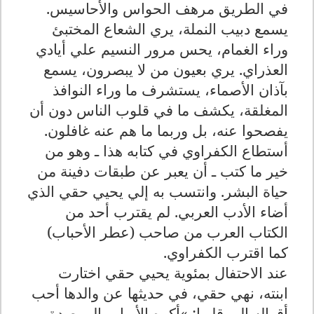
في الطريق مرهف الحواس والأحاسيس.
يسمع دبيب النملة، يري الشعاع المختبئ
وراء الغمام، يحس مرور النسيم علي أيادي
العذراي. يري بعيون من لا يبصرون، يسمع
بآذان الأصماء، يستشرف ما وراء النوافذ
المغلقة، يكشف ما في قلوب الناس دون أن
يفصحوا عنه، بل وربما ما هم عنه غافلون.
أستطاع الكفراوي في كتابه هذا ـ وهو من
خير ما كتب ـ أن يعبر عن طبقات دفينة من
حياة البشر. وانتسب به إلي يحيي حقي الذي
أضاء الأدب العربي. لم يقترب أحد من
الكتاب العرب من صاحب (عطر الأحباب)
كما اقترب الكفراوي.
عند الاحتفال بمئوية يحيي حقي اختارت
ابنته، نهي حقي، في حديثها عن والدها أحب
أقواله إلي قلبها: »أكره الأبواب الموصدة