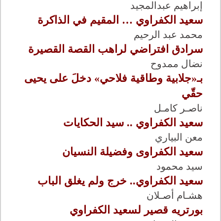
إبراهيم عبدالمجيد
سعيد الكفراوي … المقيم في الذاكرة
محمد عبد الرحيم
سرادق افتراضي لراهب القصة القصيرة
نضال ممدوح
بـ«جلابية وطاقية فلاحي» دخلَ على يحيى
حقّي
ناصـر كامـل
سعيد الكفراوي .. سيد الحكايات
معن البياري
سعيد الكفراوى وفضيلة النسيان
سيد محمود
سعيد الكفراوي.. خرج ولم يغلق الباب
هشـام أصـلان
بورتريه قصير لسعيد الكفراوي