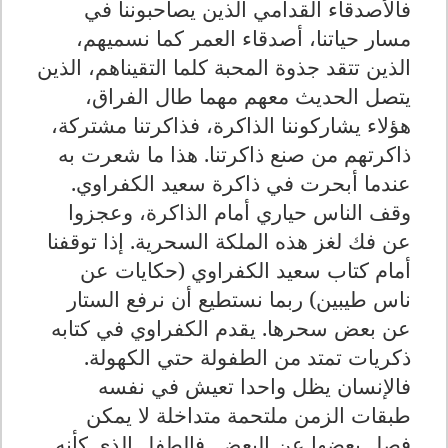
فالأصدقاء القدامي الذين يصاحبوننا في
مسار حياتنا، أصدقاء العمر كما نسميهم،
الذين تتقد جذوة المحبة كلما التقيناهم، الذين
يتصل الحديث معهم مهما طال الفراق،
هؤلاء يشاركوننا الذاكرة، فذاكرتنا مشتركة،
ذاكرتهم من صنع ذاكرتنا. هذا ما شعرت به
عندما أبحرت في ذاكرة سعيد الكفراوي.
وقف الناس حياري أمام الذاكرة، وعجزوا
عن فك لغز هذه الملكة السحرية. إذا توقفنا
أمام كتاب سعيد الكفراوي (حكايات عن
ناس طيبين) ربما نستطيع أن نرفع الستار
عن بعض سحرها. يقدم الكفراوي في كتابه
ذكريات تمتد من الطفولة حتي الكهولة.
فالإنسان يظل واحدا تعيش في نفسه
طبقات الزمن ملتحمة متداخلة لا يمكن
فصل بعضها عن البعض. فالطفل الذي كأنه