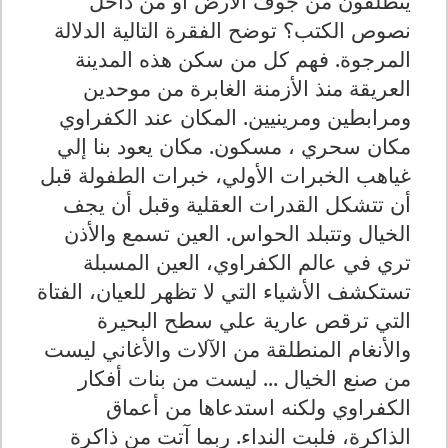
ينطلقون من جوف الأرض أو من داخل
نصوص الكتب؟ توضح الفقرة التالية الدلالة
المرجوة. فهم كل من سكن هذه المدينة
العريقة منذ الأزمنة الغابرة من موحدين
ومرابطين ومرينيين. المكان عند الكفراوي
مكان سحري ، مسكون. مكان يعود بنا إلي
غياهب الخبرات الأولي، خبرات الطفولة قبل
أن تتشكل القدرات العقلية وقبل أن يجف
الخيال وتتبلد الحواس. العين تسمع والأذن
تري في عالم الكفراوي، العين المسبلة
تستكشف الأشياء التي لا تظهر للعيان، الفتاة
التي ترقص عارية علي سطح البحيرة
والأنغام المنطلقة من الآلات والأغاني ليست
من صنع الخيال ... ليست من بنات أفكار
الكفراوي ولكنه استدعاها من أعماق
الذاكرة، فلبت النداء. ربما آتت من ذاكرة