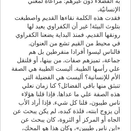
به الفضّلاء دون غيرهم: مراعاة لمعني
الإنسانيٌة.
فقدت هذه الكلمة نقاءها القديم واصطبغت
بتلوث البيئة! غير أن الكفراوي يعيد لها
رونقها القديم. فمنذ البداية يضعنا الكفراوي
في محيط من القيم تشع من العنوان.
فالناس ليسوا أفرادا منفرطين بل هم
جماعة، تميزهم صفات. من بينها، أو فلنقل
علي رأسها الطيبة. أليست الطيبة هي الصفة
الأم للإنسانية؟ أليست هي الفضيلة التي
تنبثق منها باقي الفضائل؟ كنا زمان نعلي
هذه الصفة علي ما عداها. فإذا قلنا هؤلاء
ناس طيبون، قلنا كل شيء. فإذا أراد الأب
أن يزوج ابنته، فلذة كبده، لم يكن يبحث عن
الجاه أو المركز أو الثروة، كان يبحث عن
«ابن ناس طيبين»، وكان هذا هو المحك،