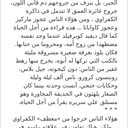
الحبر، بل ينزف من جروحهم دم قاني اللون،
جروح غائرة العمق لا تندمل في ذاكرة
الكفراوي ، ومن هؤلاء الناس عجوز ماركيز
وعجوز كاواباتا ... هذه قراءة من أجل الحياة
كما قال ديفيد كوبرفيلد عندما وجد نفسه
مضطهدا من زوج أمه، ومحروما من حنانها.
فكان يلوذ بغرفة صغيرة مسروقة مليئة
بالكتب التي تركها له أبوه، يخرج منها رهط
غفير من الناس: دون كيخوته، جيل بلاس،
روبنسون كروزو. ناس ألف ليلة وليلة
وحكايات جنجي. آنست وحدته بينما كان
الصغار يلهثون في الحديقة المجاورة وهو
مستلق علي سريره يقرأ من أجل الحياة.
* * *
هؤلاء الناس خرجوا من «معطف» الكفراوي
... ولكن هناك تفاوت في علاقته بناسه. في