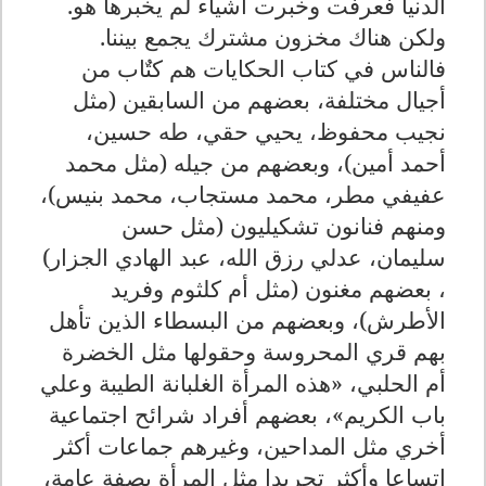
الدنيا فعرفت وخبرت أشياء لم يخبرها هو.
ولكن هناك مخزون مشترك يجمع بيننا.
فالناس في كتاب الحكايات هم كتٌاب من
أجيال مختلفة، بعضهم من السابقين (مثل
نجيب محفوظ، يحيي حقي، طه حسين،
أحمد أمين)، وبعضهم من جيله (مثل محمد
عفيفي مطر، محمد مستجاب، محمد بنيس)،
ومنهم فنانون تشكيليون (مثل حسن
سليمان، عدلي رزق الله، عبد الهادي الجزار)
، بعضهم مغنون (مثل أم كلثوم وفريد
الأطرش)، وبعضهم من البسطاء الذين تأهل
بهم قري المحروسة وحقولها مثل الخضرة
أم الحلبي، «هذه المرأة الغلبانة الطيبة وعلي
باب الكريم»، بعضهم أفراد شرائح اجتماعية
أخري مثل المداحين، وغيرهم جماعات أكثر
اتساعا وأكثر تجريدا مثل المرأة بصفة عامة،