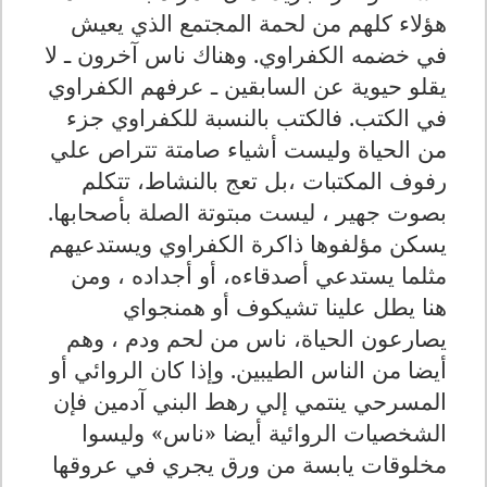
هؤلاء كلهم من لحمة المجتمع الذي يعيش
في خضمه الكفراوي. وهناك ناس آخرون ـ لا
يقلو حيوية عن السابقين ـ عرفهم الكفراوي
في الكتب. فالكتب بالنسبة للكفراوي جزء
من الحياة وليست أشياء صامتة تتراص علي
رفوف المكتبات ،بل تعج بالنشاط، تتكلم
بصوت جهير ، ليست مبتوتة الصلة بأصحابها.
يسكن مؤلفوها ذاكرة الكفراوي ويستدعيهم
مثلما يستدعي أصدقاءه، أو أجداده ، ومن
هنا يطل علينا تشيكوف أو همنجواي
يصارعون الحياة، ناس من لحم ودم ، وهم
أيضا من الناس الطيبين. وإذا كان الروائي أو
المسرحي ينتمي إلي رهط البني آدمين فإن
الشخصيات الروائية أيضا «ناس» وليسوا
مخلوقات يابسة من ورق يجري في عروقها