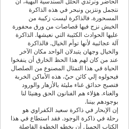
الحاضر ونرتدي الحلل السندسية البهية، أن
نتجمل ونتزين ونبحر في هذه الذاكرة
المسحورة. فالذاكرة ليست زكيبة من
الخيش نزج فيها قصاصات من ورق محفورة
عليها الحوادث الكئيبة التي نعيشها. الذاكرة
آلة عجائبية لأنها توأم الخيال. فالذاكرة
والخيال وجهان يتبدلان الواحد مكان الآخر
عند من كان لهم هذا الحظ الخارق أن ينفخوا
الحياة في هذا التمثال المصنوع من الصلصال
فيحولوه إلي كائن حيٌ، هذه الأماكن الخربة
فتصبح حدائق غناء مليئة بالأزهار والورود
والغناء. هؤلاء هم الفنانون الحق وهنيئا لنا
بوجودهم بيننا.
إن الإبحار في ذاكرة سعيد الكفراوي هو
رحلة في ذاكرة الوجود. فقد استطاع في هذا
الكتاب الجميل أن يخطو الخطوة الفاصلة