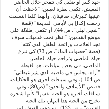
جهد كبير أو ضئيل كي تتفجر خلال الحاضر
المعيش، تكفى نظرة لعينين: "لاحظت أن
عينيها كبيرتان، صافيتان، وأنهما كلما ابتسمت
رجعت [كذا] بي لأيامي القديمة" (قصة
"شجن ليلي"، ص 44)، أو تكفي إطلالة على
موضع القدمين: "انظر تحت قدميك.. سوف
تجد العلامات ورائحة الطفل الذي كنته"
(قصة "حصوات الماء"، ص 73) كي تبزغ
حياة الماضي وتزاحم حياة الحاضر
.
الماضي، في بعض سياقات، هو الغبطة
"
أراه، يجلس في ماضيه الذي يثير غبطتي" –
ص 104 )، وفي سياقات أخرى هو الحكايات،
قصص "الأسلاف والجدود" (ص80)، وفي
سياقات أخيرة هو الجنة نفسها
"
كأنها شجرة
تخرج من الجنة هذا النهار، تلك الجنة
الغابرة" – ص 122)
.
يستدعي العيش في