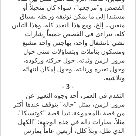
القصص و"مرجعها"، سواء كان متخيلاً أو
مستندا إلى ما يمكن توثيقه وربطه بسياق
متعين... إلخ، ومع هذا التعدد كله، وهذا التباين
كله، تتراءى فى القصص جميعاً إشارات
تشي بانشغال واحد، بهاجس واحد مشبع
ومسكون بتأملات وبتساؤلات شتى حول
مرور الزمن وثباته، حول حركته وركوده،
وحول تغيره ورتابته، وحول إمكان انتهائه
وتلاشيه
.
- 3 -
التقدم في العمر، أحد وجوه التعبير عن
مرور الزمن، يمثل "حالة" يتوقف عندها أكثر
من قصة بالمجموعة. تبدأ قصة "كوتسيكا"،
مثلاً، بعبارات دالة في هذه الوجهة: "الكهل
الذي ظل، وبلاً كلل، أربعين عاماً يمارس