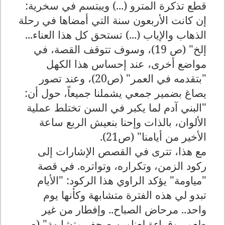
قطع تذكرة المترو (...) ويبتسم في سخرية:
إن كانت الأربعون سنة التي أمضاها في رحلة
الذهاب والإياب (...) تستحق كل هذا العناء...
إلخ" (ص 19)، وسوف تتوقف القصة، في
مواضع أخرى، عند إحساس هذا الكهل
"بتقدمه في العمر" (ص20)، وعند تصور
يصاغ بضمير جمعي يشملنا جميعاً، حول أن:
"البني آدم لما يكبر في السن تختلط عملية
الألوان، بالذات وإحنا بنعيش الربع ساعة
الأخير من أيامنا" (ص21)
.
مع هذا، تترى في القصص الإشارات إلى
ركود الزمن، وتكراره، وتواتره. في قصة
"مياومة" يؤكد الراوي هذا الركود: "الأيام
تبدو لي هذه الفترة متشابهة وكأنها يوم
واحد.. مرحاض الصباح.. وإفطار من غير
طعم.. وقراءة لعناوين صحف متشابهة" (ص