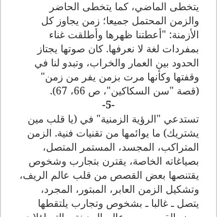
يتخطى الماضي، كما يتخطى الحاضر
والزمن المحتمل جميعا؛ زمن يجاوز كل
الأزمنة: "أعطتنا ظهرها وأطلقت غناء
بمفردات لغة لا نعرفها. كان صوتها يجتاز
الحدود بين العمار والخراب، وتبدو لنا في
وقفتها وكأنها مرت بزمن يفر من زمن"
(قصة "سن السكاكين"، ص 66، 67)
.
-5-
تستدعي "الرؤية الزمنية" في (يا قلب مين
يشتريك) ما يوائمها من تقنيات فنية. الزمن
المتراكب، المجسد، المستمر المتصل،
بصياغاته الخاصة، يقترن بتجارب وشخوص
يقتنصها بعض القصص من قلب عالم الريف،
وتشكيل الزمن العابر، المبتور، المجرد،
يتصل ـ غالبا ـ بشخوص وتجارب يلتقطها
بعض القصص من عالم المدينة. والتساؤلات