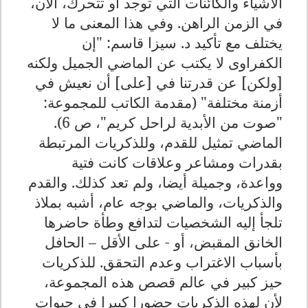
الأشياء والكائنات التي توجد أو تتحرك، الآن،
في الزمن الراهن. وفي هذا المعنى ما لا
يختلف مع تأكيد د. سيزا قاسم: "إن
الكفراوى لا يكتب عن الماضي الجميل ولكنه
[ولكن] عن قدرتنا في [على] أن نعيش في
أزمنة مختلفة" (مقدمة الكاتب للمجموعة:
"صوت من الأبدية لراحل كريم"، ص 6)
.
الماضي تمثيل للقدم، وللذكريات المرتبطة
بقدرات ومشاعر وعلاقات كانت فتية
وواعدة، وجميلة أيضا، ولم تعد كذلك. والقدم
والذكريات، والماضي بوجه عام، أشبه بملاذ
تلجأ إليه الشخصيات لتدافع وطأة حاضرها
الخانق المقبض، أو - على الأقل – الحافل
بأسباب الاغتراب وعدم التحقق. للذكريات
حيز كبير في عالم قصص هذه المجموعة،
لأن لهذه الذكريات حضورا كبيرا في حيوات