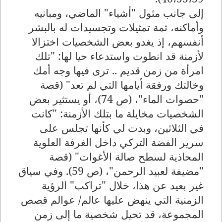
إلى جانب مثول "أشياء" الماضي، ومبانيه
وأماكنه، ثمة تمثيلات وتجسيدات له بالبشر
أنفسهم، إذ يغدو بعض الشخصيات اختزالا
لأزمنة قد انطوت واستدعاء حيا لها: "تلك
امرأة من زمن قديم .. ترى فيها وجه أمك
وخالتك ورفقة أيامها التي لم تعد" (قصة
"حصوات الماء"، (ص 74)، أو يستثير بعض
الشخصيات مخايلة ما بتلك الأزمنة: "كانت
في الثلاثين، وبدت لي كأنها تجلس على
سرير الفضة التركي داخل الغرفة العلوية
المحاذية لسطح صالة الأغوات" (قصة
"مضيفة لعبيد الرحمن"، (ص 59). وفي سياق
غير بعيد عن هذا، خلال "تراكب" الرؤية
الزمنية التي ينهض عليها عالم/ عوالم قصص
المجموعة، قد تحيل شخصية ما إلى زمن