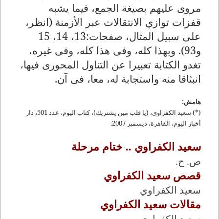
مروى عليهم بصيغة الجمع، فيما يشبه
قفزات توازي الانتقالات عبر الأزمنة (انظر،
على سبيل المثال، صفحات:13، 14، 15
و93). وبهذا كله، وفى هذا كله، وفى غيره،
تغدو الكتابة تعبيرا عن التناول المحورى فيها،
انبثاقا منه واستجابة له، معا، فى آن
.
هامش
:
(*)
سعيد الكفراوى، (يا قلب مين يشتريك)، كتاب اليوم، عدد 501، دار
أخبار اليوم، القاهرة، ديسمبر 2007
.
سعيد الكفراوي .. ختام مرحلة
ص. ح.
قصص سعيد الكفراوي
سعيد الكفراوي
مقالات سعيد الكفراوي