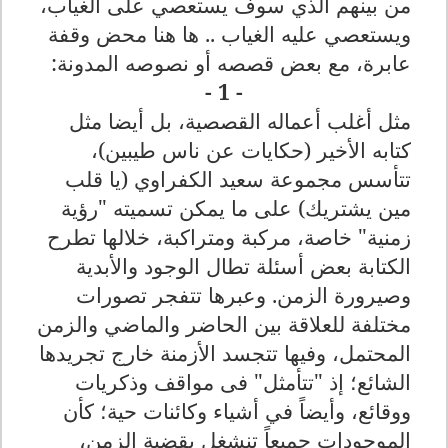
من بينهم الذي سوف يستعصي على الغياب،
ويستعصي عليه الغياب .. ها هنا محض وقفة
عابرة، مع بعض قصصه أو نصوصه المدونة
:
- 1 -
مثل أغلب أعماله القصصية، بل أيضا مثل
كتابه الأخير (حكايات عن ناس طيبين)،
تتأسس مجموعة سعيد الكفراوي (يا قلب
مين يشتريك) على ما يمكن تسميته "رؤية
زمنية" خاصة، مركبة ومتراكبة، خلالها تطرح
الكتابة بعض أسئلة تطال الوجود والأبدية
وصيرورة الزمن. وعبرها تتفجر تصورات
مختلفة للعلاقة بين الحاضر والماضي والزمن
المحتمل، وفيها تتجسد الأزمنة خارج تجريدها
الشائع؛ إذ "تتأمثل" فى مواقف وذكريات
ووقائع، وأيضاً في أشياء وكائنات حية؛ كأن
الموجودات جميعاً تنشغل بقضية الزمن،