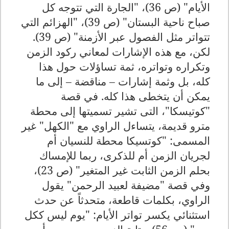
الأيام" (ص 36)، "الجارة التي تتوجه كل
صباح ناحية البستان" (ص 39)، "الهزائم التي
تتواتر مثل الفصول عبر الأزمنة" (ص 39)
.
لكن، مع هذه الإشارات لمعاني ركود الزمن
وتكراره وتواتره، ثمة تساؤلات حول هذا
كله، بل وثمة إشارات – مناقضة – إلى ما
يمكن أن يتخطى هذا كله. في قصة
"كوتيسكا"، التى تشير تسميتها إلى محطة
مترو قديمة، يتساءل الراوي مع "الكهل" غير
المسمى: "كوتسيكا محطة للنسيان أم
لجريان الزمن أم للذكرى، ربما للإمساك
بحلم الزمن الثابت غير المتغير" (ص 23)،
وفي قصة "مضيفة لعبيد الرحمن" يقول
الراوي، بكلمات قاطعة، متحدثاً عن حدث
استثنائي يكسر تواتر الأيام: "يوم ليس ككل