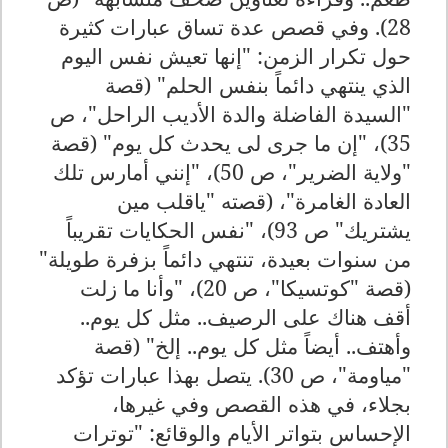
28). وفي قصص عدة تساق عبارات كثيرة
حول تكرار الزمن: "إنها تعيش نفس اليوم
الذي ينتهي دائماً بنفس الحلم" (قصة
"السيدة الفاضلة والدة الأديب الراحل"، ص
35)، "إن ما جرى لى يحدث كل يوم" (قصة
"ولاية الضرير"، ص 50)، "إنني أمارس تلك
العادة الغامرة"، (قصته "ياقلب مين
يشتريك" ص 93)، "نفس الحكايات تقريباً
من سنوات بعيدة، تنتهي دائماً بزفرة طويلة"
(قصة "كوتسيكا"، ص 20)، "وأنا ما زلت
أقف هناك على الرصيف.. مثل كل يوم..
وأهتف.. أيضاً مثل كل يوم.. إلخ" (قصة
"مياومة"، ص 30). يتصل بهذا عبارات تؤكد
بجلاء، في هذه القصص وفي غيرها،
الإحساس بتواتر الأيام والوقائع: "توترات