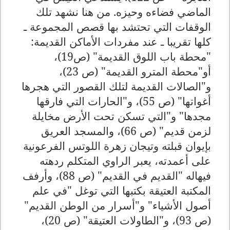
الماضي فضاءه وحيزه. من هنا نشهد تلك
الوقفات التي تحتشد بها قصص المجموعة ـ
كلها تقريبا ـ عند مفردات الأماكن القديمة:
"محطة باب اللوق القديمة" (ص19)،
أو"محطة المترو القديمة" (ص 23)،
و"الصالات القديمة لتلك القصور التي هجرها
أغواتها" (ص 55)، و"الحارات التي فارقها
مجدها" و"التي تسكن تحت الأرض مخايلة
لزمن قديم" (ص 66)، والمسجد العريق
بإيوان قبلته وتيجان زهرة اللوتس الفرعونية
على أعمدته، يعبر الراوي المتكلم ردهته
فيهاله "القديم في القديم" (ص 88)، وأرفف
المكتبة العتيقة بكتبها التي توغل "في علم
أصول الأشياء" و"أسرار من الوطن القديم"
(ص 93)، و"الطاولات العتيقة" (ص 20)،