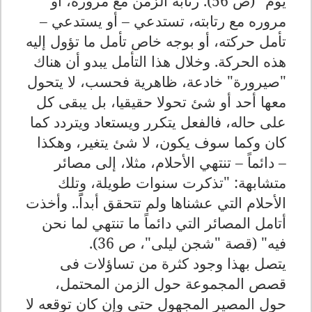
يوم" (ص 56). رتابة الزمن مع مروره، أو
مروره مع رتابته، تستدعي – أو يستدعي –
تأمل حركته، أو بوجه خاص تأمل ما تؤول إليه
هذه الحركة. وخلال هذا التأمل يبدو أن هناك
"صيرورة" خادعة، ظاهرية فحسب، لا يتحول
معها أحد أو شئ تحولا حقيقيا، بل يبقى كل
على حاله، فالفعل يتكرر ويستعاد ويتردد كما
كان وكما سوف يكون، لا شئ يتغير، وهكذا
– دائماً – تنتهي الأحلام، مثلا، إلى مصائر
متشابهة: "تذكرت سنوات طويلة، وتلك
الأحلام التي عشناها ولم تتحقق أبداًَ.. وأخذت
أتامل المصائر التي دائماً ما تنتهي لما نحن
فيه" (قصة "شجن ليلى"، ص 36)
.
يتصل بهذا وجود كثرة من تساؤلات فى
قصص المجموعة حول الزمن المحتمل،
حول المصير المجهول حتى وإن كان توقعه لا