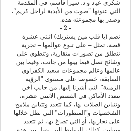
شكري عياد و د. سيزا قاسم، في المقدمة
التي عنونها "صوت من الأبدية لراحل كريم"،
وصدر بها مجموعته هذه
.
- 2 -
تضم (يا قلب مين يشتريك) اثنتي عشرة
قصة، تمثل – على تنوع عوالمها – تجربة
تنطلق من تصورات متقاربة، وتنطوي على
وشائج تصل فيما بينها من جانب، وفيما بين
عالمها وعالم مجموعات سعيد الكفراوي
السابقة، خصوصا على مستوى "الرؤية
الزمنية" التي أشرنا إليها، من جانب آخر.
تتعدد الأماكن في القصص الاثنتي عشرة،
وتتباين الصلات بها، كما تتعدد وتتباين ملامح
الشخصيات و"المنظورات" التي تطل خلالها
على تجاربها، أو التي تصاغ بها، ثم تتعدد
وتتباين، كذلك، الروابط التي تصل بين هذه