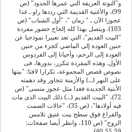
و"التوتة العريقة التي عمرها الجدود" (ص
99)، والأغنية القديمة التي رددها راو ـ غدا
عجوزا الآن ـ " زمان "، "أول الشباب" (ص
103). ويتصل بهذا كله إلحاح حضور مفردة
"البيت القديم"، التي تعد تعبيرا نموذجيا عن
حنين العودة إلى الماضي كجزء من حنين
العودة إلى الرحم، وأحيانا إلى الفردوس
الأول. وهذه المفردة تتكرر، بدورها، فى
نصوص قصص المجموعة، تكرارا لافتا: "بيتها
على النهر (...) والأزمنة تتجاور وقد دهمته
الأبنية الجديدة فغدا مثل عجوز منسى" (ص
72)، "البيت القديم (...) ذلك البيت الذى مات
فيه أولادها"، (ص 35)، "حالات الصمت
والفراغ فوق سطح بيت عتيق تلامس
الروح" (ص 110، وانظر أيضا صفحات:
.
40،55،59)