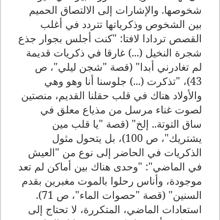
شخوصها. والإشارات إلى الالتصاق الحميم
بين الشخوص وذكرياتها تتردد في أغلب
القصص تردادا لافتا: "كنت أجلس بجوار جذع
شجرة النخيل (...) غارقا في ذكريات قديمة
لم تغادرني أبدا" (قصة "شجن ليلي"، ص
43)، "تذكرت (...) جلوسنا أنا وهو وهي
والأولاد هناك في قلب حقلنا القديم، منصتين
لصوت غناء مرسل من مذياع معلق في
ساق التوتة.. إلخ" (قصة "يا قلب مين
يشتريك"، ص 100)، بل يتحول مثول
الذكريات في الحاضر إلى نوع من "العيش
في الماضي": "وحدى هناك بين أماكن لم تعد
موجودة، وأناس رحلوا بالموت مغبرين بقدم
السنين" (قصة "حصوات الماء
"
، ص 71)
.
استعادات الماضي، المتكررة، لا تحتاج إلى