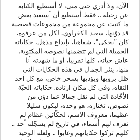
الآن، ولا أدري حتى متى، لا أستطيع الكتابة
عن رحيله .. فقط أستطيع أن أستعيد بعض
ما كتبت عن مجموعة من مجموعات قصصية
قد دوّنها. سعيد الكفراوي، لكل من عرفوه،
كان "يحكى"، شفاهيا، بإبداع مذهل، حكاياته
الجميلة التي لم تتضمنها نصوصه المكتوبة.
عاش حياته، كلها تقريبا، أو ما شهدته أنا
منها، ينثر الجمال في هذه الحكايات التي
ظل يرويها ويؤديها بسحر خاص، مع كل أحد
التقاه، وفي كل مكان ارتاده. حكاياته الحيّة
الأخّاذة التي لم تقل جمالا عما دوّن من
نصوص، تختاره، هو وحده، ليكون سليلا
عظيما، معروف الاسم، لحكّائين عظام لم
نعرف لهم أسماء، في تاريخ لم يسجّله أحد ..
كلهم تركوا حكاياتهم وغابوا .. ولعله الوحيد