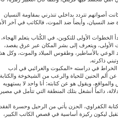
نت أصواتهم تتردد بداخلي تنذرني بمقاومة النسيان
ضد النسيان، وأيضاً ضد الموت، فالكاتب في آخر الأم
أ الخطوات الأولى للتكوين، في الكُتاب يتعلم الهجاء،
 الأولى، ويتعرف إلى بشر المكان عبر عرق يفصد،
 الوعي بالأساطير، وطقوس الميلاد والموت، وكل هذ
تبني ذاكرته
.
ار الخراط في دراسته «المكبوت والغرائبي في أدب
عن ألم الحنين للحياة والرعب من الشيخوخة والكتابة
المواقع، ويقول هو عن كتابته: أنا واحد لا يستهويه
الة، دائماً أنشغل بتلك المنطقة التي تتأمل في مصير
بة الكفراوي، الحزن يأتي من الرحيل وحسرة الفقد،
ثقيل ليكون ركيزة أساسية في قصص الكاتب الكبير،