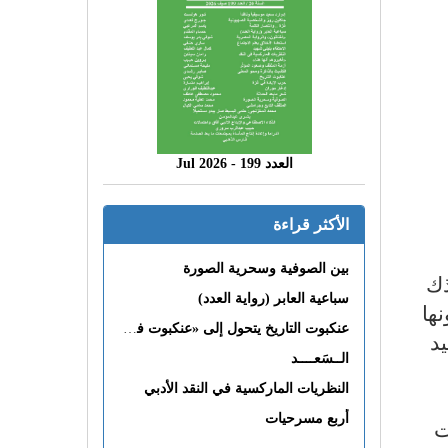
العدد 199 - 2026 Jul
الأكثر قراءة
بين الصوفية وسحرية الصورة
ذك
سباعية العابر (رواية العدد)
ها
عنكبوت التاريخ يتحول إلى «عنكبوت فى القلب»
د
الــسَعــــد
النظريات الماركسية في النقد الأدبي
أربع مسرحيات
ت