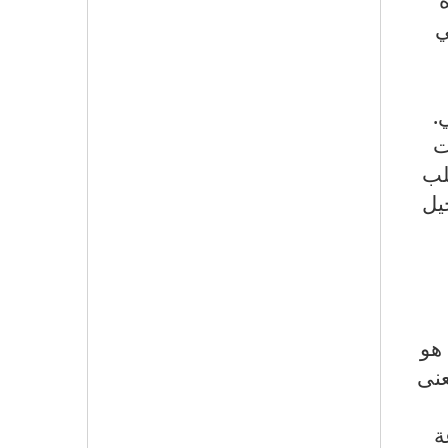
ي
ي
.
ت
لب
يل
هو
عنى
ة