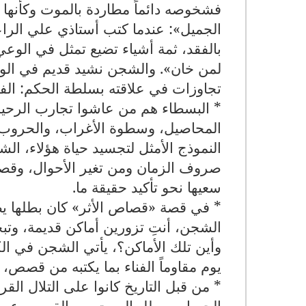
فشخوصه دائماً مطاردة بالموت وكأنها 
الجميل»: عندما كتب أستاذي علي ال
بالفقد، ثمة أشياء تضيع تمثل في الوعي جر
لمن خان». والشجن نشيد قديم في الوع
تجاوزات في علاقته بسلطة الحكم: الفر
* البسطاء هم من عاشوا تجارب الرحيل
المحاصيل، وسطوة الأغراب، والحروب ال
النموذج الأمثل لتجسيد حياة هؤلاء، ال
صروف الزمان ومن تغير الأحوال، وقصص
سعيها نحو تأكيد حقيقة ما
.
* في قصة «قصاص الأثر» كان بطلها يصر
الشجن، أنتِ تزورين أماكن قديمة، وت
وأين تلك الأماكن؟، يأتي الشجن في ال
يوم مقاوماً الفناء بما يكتبه من قص
* من قبل التاريخ كانوا على التلال الق
الحساب، يطل الموت من القصص عبر حال