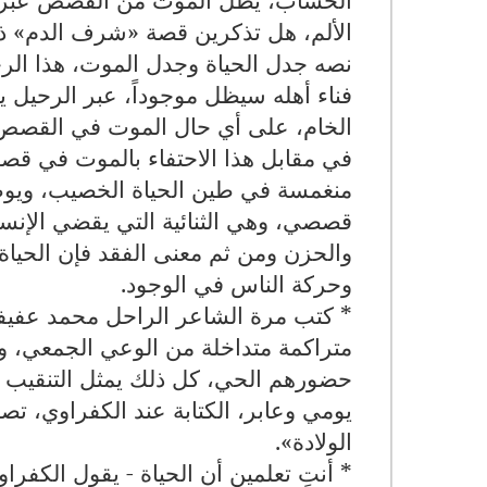
الألم، هل تذكرين قصة «شرف الدم» ذلك
نصه جدل الحياة وجدل الموت، هذا الر
فناء أهله سيظل موجوداً، عبر الرحيل ي
الخام، على أي حال الموت في القصص ليس
في مقابل هذا الاحتفاء بالموت في قصص
منغمسة في طين الحياة الخصيب، وي
قصصي، وهي الثنائية التي يقضي الإنسان
والحزن ومن ثم معنى الفقد فإن الحياة
وحركة الناس في الوجود
.
* كتب مرة الشاعر الراحل محمد عفيف
متراكمة متداخلة من الوعي الجمعي، و
حضورهم الحي، كل ذلك يمثل التنقيب ال
يومي وعابر، الكتابة عند الكفراوي، ت
الولادة
.«
* أنتِ تعلمين أن الحياة - يقول الكفراو