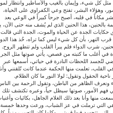
مثل كل شيء، وإيمان بالغيب والأساطير وانتظار لمو
ور، وهؤلاء البشر، تفتح وعي الكفراوي على الحياة،
 مكاناً في قلبه، أصبح جرحاً كبيراً في الوعي بعد
ة بالحنين، هذا الحنين الذي لم يُشف منه حتى الآن، ي
 حكايات الجدة عن الحياة والموت، الجدة التي قالت 
قرب النهر، بأن كل شيء ليس كما تراه، خُذ هذا الدوا
ين، شرب الدواء فلم يبرأ القلب ولم تتطهر الروح
.
جدة في أغلب ما كتبته من قصص، يأتي صوتها مثل الج
ضي لتُجسد اللحظات النادرة في حياتي، أسمعها عبر
ي القلب، تعلمت منها الحكمة عندما كانت تُلقنني وأنا
احية الحقول وتقول: لولا النور ما كان الظلام
.
ونعرف الظاهر من الباطن، وتقول الرحمة بين الناس
فهم الأمور، صوتها سيظل حياً، وعبره تكتشف تلك
معت منها وأنا بعد ذلك الغلام الجاهل، بكائيات وأغنيا
 هي التي ترملت في عز الشباب، ورعت وحدها خمسة
هي التي تتجسد فيها قريتي، وكلما كان التعبير رمزياً، كا