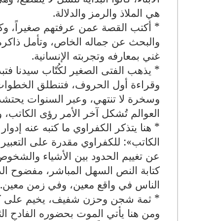
هي الملاذ والرمز والدلالة.
* أكتب القصة عمن عرفتهم صغيراً، وكا
والبحث عن جماله الخاص، وتأمل ذاكرة 
غني بمعارفه وتجربته الإنسانية
.
* يذهب الفتى الصغير لكُتّاب سيدنا فتبد
وقراءة أول الحروف، فتنطلق الخطوات
وسخرة لا تنتهي، وعبر السنوات يحتشد
العوالم تُشكل آخر الأمر رؤى الكاتب، و
* هنا يتذكر الكفراوي ما كتبه عنه إدو
الكاتب»: للكفراوي مقدرة على التعبير 
عن تغييم الحدود بين الأشياء والشخوص و
كتابة النص السهل المباشر، مفضوح الدل
الناس في واقع معين، وفي زمن معين
.
* ثمة شجن وحزن شفيف، يخيم على كتا
ومن هنا يأتي الموت بحضوره الفادح ال