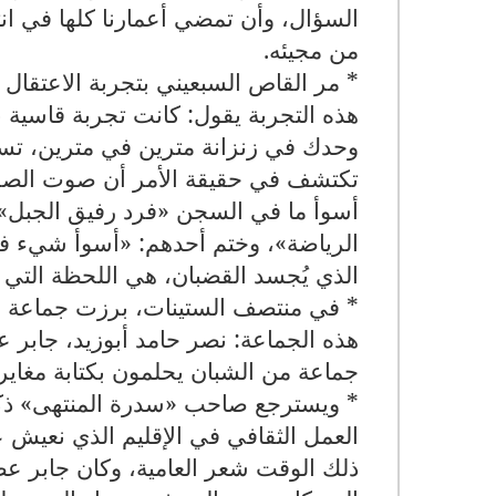
السؤال، وأن تمضي أعمارنا كلها في انتظار
من مجيئه
.
* مر القاص السبعيني بتجربة الاعتقال
هذه التجربة يقول: كانت تجربة قاسية ب
وحدك في زنزانة مترين في مترين، تس
تكتشف في حقيقة الأمر أن صوت الصرا
أسوأ ما في السجن «فرد رفيق الجبل»، 
الرياضة»، وختم أحدهم: «أسوأ شيء في 
الذي يُجسد القضبان، هي اللحظة التي يب
* في منتصف الستينات، برزت جماعة أد
هذه الجماعة: نصر حامد أبوزيد، جابر ع
جماعة من الشبان يحلمون بكتابة مغاير
* ويسترجع صاحب «سدرة المنتهى» ذكريا
العمل الثقافي في الإقليم الذي نعيش 
ذلك الوقت شعر العامية، وكان جابر عصف