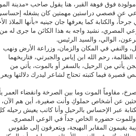
مولودة فوق فوهة القبر، هنا يقول صاحب «مدينة الم
راعي عن قصصي دراستين مهمتين كان يشغله إحساسي
حاً، والكتابة كما يعرفها جان جينيه «بأنها الملاذ الأ
ي المصري، نشيد واجه به هذا الكائن ما جرى له من
عون، الوالي، والسيد الرئيس.
، والنفي في المكان والزمان، وزراعة الأرض ونهب
ظالمة، رحم الله ابن إياس والجبرتي، فتاريخهما
شجن يأتي من الرحيل، بالسفر أو بالموت، يأتي من
 قصيرة فيما كتبته تحتاج لشاعر ليدرك دلالتها ويع
خ، مقاوماً الموت وما بين الصرخة وانقضاء العمر يأ
بحثين عن أشخاص حملوكِ وأنت صغيرة، أين هم الآن،
كتابة عبر الإحساس بالرحيل وأنا كاتب يعيش رحيله كل
ص، وللموت حضوره الخاص جداً في الوعي المصري
.
ريبة يقيمون المقابر البهيجة، ويتعرفون إلى طقوس
ات تُثير في النفس الأسئلة، وربما في أحوال كثيرة