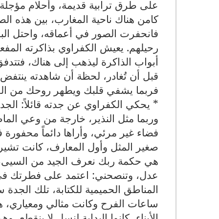
على طرق ترابية قديمة، وأحلام مؤجلة 
كامن هناك ناحية المغارب، بين هذه الص
فانحفرت الصور في أعماقه، واحتل البشر
رحيلهم. يعيش الكفراوي بذاكرته المفعم
أبواب الذاكرة ليذهب إلى هناك، فتتدفق
قبل أن تُغادر، لحظة أن شاهدته ينتفض 
فربما يشفي قلبك ويطهر روحك من الحن
* يحكي الكفراوي عن جدته قائلاً: ال
وربما مثل النذير، خارجة من وعي الما
فضاء غير مرئي، وأراها دائماً محفورة ف
صغير المثل وأول المعارف، كانت تشير ن
هي حكمة ربك نعرف الجيد من السيىء 
عدل، وتنصحني: اعتمد على فطرتك في 
المناطق الحميمية للكتابة، تلك الجدة س
ساعات الفرح وكانت مثالي ومعياري،
الأبناء، كانوا البداية لنسل لا ينقطع، و