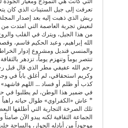
التي كانت هي النموذج ومعيار الجودة 
تعرفت إلى جيل الستينات الذي كان 
لنعيش تجربة العاصمة التي امتدت من
من هذا الجيل، ويترك في القلب والرو
الله إبراهيم، وعبد الحكيم قاسم، وقصص
والمنسي قنديل ومشروع إدوار الخراط
تنتصر يوماً وتنهزم يوماً، تزدهر بالثق
رحم الله عفيفي مطر الذي قال قبل ر
وكريم استحقاقي، لم أغلق باباً في وجه
كذب أو ظلم أو فساد ... اللهم فاشهد»
في ضمير هذا الوطن، لم يطلبوا في حيا
* عاش «الكفراوي» طوال حياته راهباً 
تلك الصرخة التجارية التي أطلقها البع
الجماعة الثقافية لكنه يبدو الآن صامتاً
موجوداً من أبادله الحوار، والساحة خلت