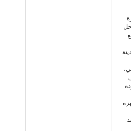
اهرة
حل
ع
ينة
ي،
ى
دة
زه
د