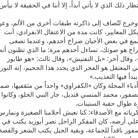
 ذلك الذي لا يأتي أبداً، إلا أننا في الحقيقة لا نيأس
 وخرج لتُضاف إلى ذاكرته طبقات أخرى من الألم، وع
كل المعايير، كانت مدة من الاعتقال الانفرادي، أنت
مع في بعض الأحيان صراخ أحدهم، وعندما تصغى
خ هو صوتك، تساءل أحدهم مرة: ما الذي تظنون أنه
وقال آخر: «بل التفتيش»، وقال ثالث: «هو طابور
المعتقل هو الفجر الذي يجدد هذا الجحيم، إنه النور
دأ فيها التعذيب
«.
باء المحلة وكان «الكفراوي» واحداً من مثقفيها، ض
صفور، محمد المنسي قنديل، جار النبي الحلو، وكانوا
ة طوال حقبة الستينات
.
ته مع الأصدقاء: كنا نعيش أحلامنا الصغيرة ونمارس
على أرضه، كان المفكر الراحل نصر أبوزيد يكتب في
ور ناقداً للجماعة، وبقية الجيل يكتب الشعر والقصة