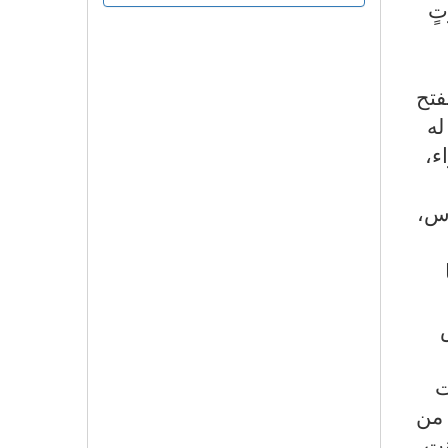
تٍ
فتح
له
ء،
رس،
ت
 من
نت