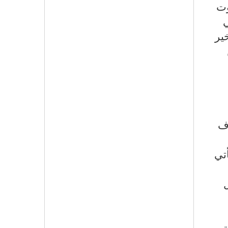
وت
خير
رف
تي