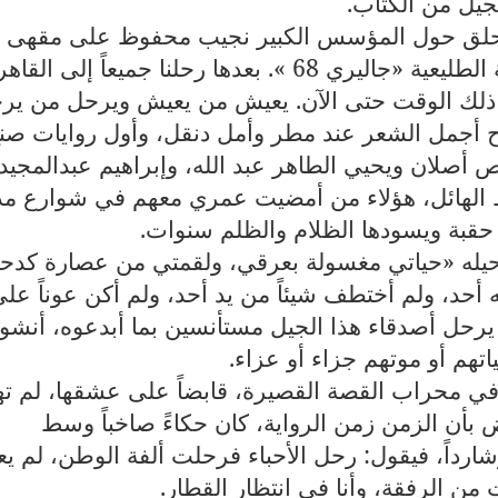
لجيل من الكتاب
.
يتحلق حول المؤسس الكبير نجيب محفوظ على مقهى
ريش الذي ذهبت إليه بعد إصدار المجلة الطليعية «جاليري 68 ». بعدها رحلنا جميعاً إلى الق
 ذلك الوقت حتى الآن. يعيش من يعيش ويرحل من ير
ح أجمل الشعر عند مطر وأمل دنقل، وأول روايات صن
 أصلان ويحيي الطاهر عبد الله، وإبراهيم عبدالمجيد
 الهائل، هؤلاء من أمضيت عمري معهم في شوارع مد
افة حقبة ويسودها الظلام والظلم سنوات
.
حيله «حياتي مغسولة بعرقي، ولقمتي من عصارة كدح
 أحد، ولم أختطف شيئاً من يد أحد، ولم أكن عوناً عل
 يرحل أصدقاء هذا الجيل مستأنسين بما أبدعوه، أنشو
تهم أو موتهم جزاء أو عزاء
.
في محراب القصة القصيرة، قابضاً على عشقها، لم ته
ض بأن الزمن زمن الرواية، كان حكاءً صاخباً وسط
 وشارداً، فيقول: رحل الأحباء فرحلت ألفة الوطن، لم يع
 من الرفقة، وأنا في انتظار القطار
.