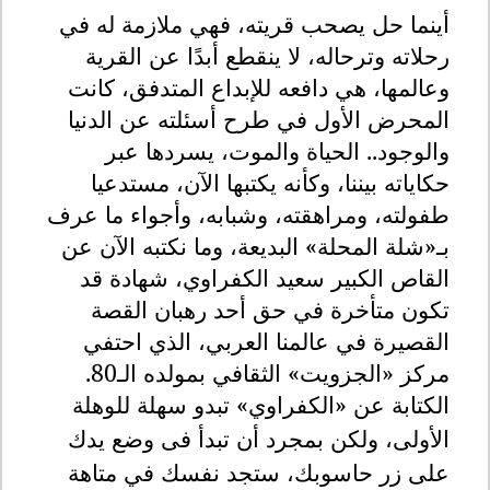
أينما حل يصحب قريته، فهي ملازمة له في
رحلاته وترحاله، لا ينقطع أبدًا عن القرية
وعالمها، هي دافعه للإبداع المتدفق، كانت
المحرض الأول في طرح أسئلته عن الدنيا
والوجود.. الحياة والموت، يسردها عبر
حكاياته بيننا، وكأنه يكتبها الآن، مستدعيا
طفولته، ومراهقته، وشبابه، وأجواء ما عرف
بـ«شلة المحلة» البديعة، وما نكتبه الآن عن
القاص الكبير سعيد الكفراوي، شهادة قد
تكون متأخرة في حق أحد رهبان القصة
القصيرة في عالمنا العربي، الذي احتفي
مركز «الجزويت» الثقافي بمولده الـ80
.
الكتابة عن «الكفراوي» تبدو سهلة للوهلة
الأولى، ولكن بمجرد أن تبدأ فى وضع يدك
على زر حاسوبك، ستجد نفسك في متاهة