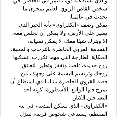
والذي يستدعيه دوما، ليمر في الحاضر، في
شخص القاص الراوي العليم بمجرى ما
يحدث في عالمنا
.
يمكن وصف «الكفراوي» بأنه الحبر الذي
يسير على الأرض، ولا يمكن أن تجلس معه،
إلا ويترك شيئا معك، لا يمكن نسيانه،
ابتسامة القروي الحاضرة بالترحاب والمحبة،
الحكاية الطازجة التي مهما تكررت، تسكنها
روح جديدة، تلعب وتقفز وتطير، لتعانق
روحك وترتسم البسمة على وجهك، من
قصة القروي الحاضرة بيننا، الذي استطاع أن
يمزج فيها الواقع بالأسطورة، كونه أحد
النساجين الكبار
.
«
الكفراوي» الذي يسكن المدينة، في تبة
المقطم، يستدعى شخوص قريته، لتنزل