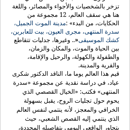
تزخر بالشخصيات والأجواء والمصائر، واللغة
هنا هي سقف العالم، 12 مجموعة من
الحكايات، من البدء
: «
مدينة الموت الجميل،
سدرة المنتهى، مجرى العيون، بيت للعابرين،
كشك
الموسيقى
»
..
وغيرها، جدليات تتقاطع
بين الحياة والموت، والمكان والزمان،
والطفولة والكهولة، والرحيل والإقامة،
والقرية والمدينة
.
قيم هذا العالم يوما ما، الناقد الدكتور شكرى
عياد، في دراسة نقدية عن مجموعة «سدرة
المنتهى» فكتب: «الخيال القصصي الذي
يحوم حول تجليات الروح، يقبل بسهولة
الخرافي والمعجز، لأنه ينتمي لنفس العالم
الذي ينتمي إليه القصص الشعبي، حيث
يتحاور الواقعي اليومي بتفاصيله المحددة،