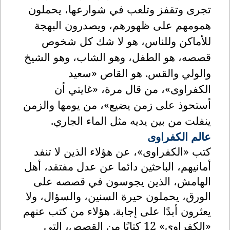
تجرى وتقفز وتلعب في شوارعها، يحملون
همومهم على ظهورهم، ويصدرون البهجة
للأماكن وللناس، هو لا شك كل شخوص
قصصه، هو الطفل، وهو الشاب، وهو الشيخ
والولي والقس
.
هو القاص «سعيد
الكفراوى»، من قال مرة، «غايتي أن
أستحوذ على زمن يضيع»، من يومها والزمن
ينفلت من بين يديه مثل الماء الجاري
.
عالم الكفراوى
كتب «الكفراوى»، عن هؤلاء الذين لا تنفد
أمانيهم، الباحثين دائما عن عدل مفتقد، أهل
الهامش، الذين يجوسون في قصصه على
الورق، يحملون حيرة السنين، والسؤال، ولا
يعثرون أبدًا على إجابة
.
هؤلاء من كتب عنهم
«الكفراوى» 12 كتابًا من القصص، التي