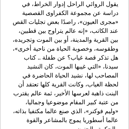
يقول الروائي الراحل إدوار الخراط، في
دراسة عن مجموعة الكفراوى القصصية
«مجرى العيون»، راصدًا بعض تجليات القص
عند الكاتب، «إنه عالم يتراوح بين قطبين،
بين القرية والمدينة، أو بين الموت وتجريده،
وطقوسه، وخصوبة الحياة من ناحية أخرى»،
هل تذكر قصة غياب؟ عن طفلة .. كتاب
سيدنا، «التي غيبها الموت، كان النشيد
المصاحب لها، نشيد الحياة الحاضرة في
لحظة الغياب، وكانت القرية كلها تعتقد أن
البنت ذاهبة لعرسها الأخير، ثمة عالم يقترب
من عتبة كبير المقام موضوعيا وجماليا،
«وليم فوكنر»، الذي صنع عالما مكتفيا بذاته،
عالما أسطوريا يموج بالمشاعر والقوة
والحكمة والجنون
.