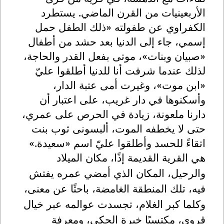
الأربعينيات من القرن الماضي. يستطرد
الكفراوي عن طفولته «ذلك الطفل حمل
إسمي، جاء إلى الدنيا بعد حشد من أطفال
«صبيان وبنات»، موتى بفعل القدر والحاجة،
لذلك عندما شرفت أنا للدنيا أطلقوا عليّ
«ابن موت»، وغيرت أمى عتبة الدار،
وأسكنوها في دار غريب، على اعتبار أن
دارنا ملعونة، زيادة في الحرص على عمري،
حتى لا يخطفه الموت، ألبسونى ثوب بنت
اتقاءً للحسد وأطلقوا عليّ اسم «سعيدة
«.
هي القرية القديمة إذًا، مكان الميلاد
والرحيل، المكان الذي أمضي عمره يفتش
فيه، تلك المنطقة الغامضة، باحثًا عن معنى،
وكلما كبر الغلام، تجسدت عوالمه عبر خيال
قروي، مكتسبًا خبرة الحكى، ومعرفة