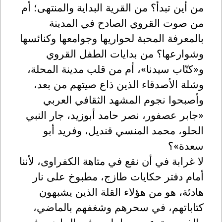
من أين تبدأ؟ من القرية البداية والمنتهى؛ أم
من صوت القروي الصادح في المدينة
بالمعرفة المحبة لحواريها وجوامعها وكنائسها
وشوارعها؟ من بدايات الطفل القروي
و«كتّاب سيدنا»، أم من قلب مدينة المحلة،
وشلة الأصدقاء الذين ذاع صيتهم من بعد،
وأصبحوا نجوم المشهد الثقافي العربي
«جابر عصفور، نصر حامد أبوزيد، جار النبي
الحلو، محمد المنسي قنديل، وفريد أبو
سعدة»؟
لا غرابة في أن نقع في متاهة الكفراوى، لأننا
أمام دفتر حكايات طازج، مطبوخ على نار
هادئة، هو من هؤلاء القلة الذين يشبهون
كتاباتهم، في سحرهم وشغفهم بالماضي،