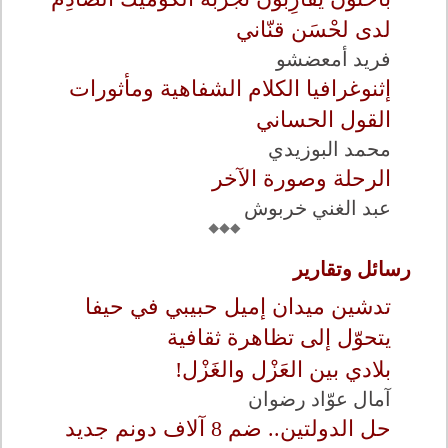
لدى لحْسَن قنّاني
فريد أمعضشو
إثنوغرافيا الكلام الشفاهية ومأثورات
القول الحساني
محمد البوزيدي
الرحلة وصورة الآخر
عبد الغني خربوش
رسائل وتقارير
تدشين ميدان إميل حبيبي في حيفا
يتحوّل إلى تظاهرة ثقافية
بلادي بين العَزْل والغَزْل!
آمال عوّاد رضوان
حل الدولتين.. ضم 8 آلاف دونم جديد