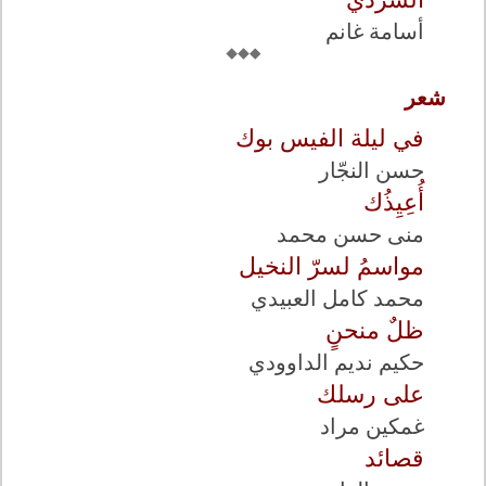
أسامة غانم
شعر
في ليلة الفيس بوك
حسن النجّار
أُعِيِذُك
منى حسن محمد
مواسمُ لسرّ النخيل
محمد كامل العبيدي
ظلٌ منحنٍ
حكيم نديم الداوودي
على رسلك
غمكين مراد
قصائد