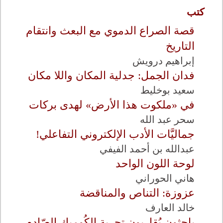
كتب
قصة الصراع الدموي مع البعث وانتقام
التاريخ
إبراهيم درويش
فدان الجمل: جدلية المكان واللا مكان
سعيد بوخليط
في «ملكوت هذا الأرض» لهدى بركات
سحر عبد الله
جماليَّات الأدب الإلكتروني التفاعلي!
عبدالله بن أحمد الفيفي
لوحة اللون الواحد
هاني الحوراني
عزوزة: التناص والمناقضة
خالد العارف
باحثون يُقارِبون تجربة الكُوميك الصّادِم