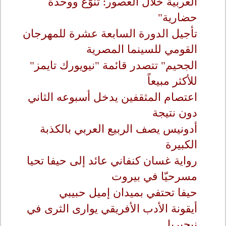
العربية خلال العصور: تنوّع ووحدة
حضارية"
تأجيل الدورة السابعة عشرة للمهرجان
القومي للسينما المصرية
الجحيم" تتصدر قائمة "نيويورك تايمز"
للأكثر مبيعاً
اعتصام المثقفين يدخل أسبوعه الثاني
دون نتيجة
أدونيس يصف الربيع العربي بالكذبة
الكبيرة
رواية غسان كنفاني عائد إلى حيفا تحيا
مسرحيّا في بيروت
حيفا تحتفي بميدان إميل حبيبي
أيقونة الأدب الأفريقي يوارى الثرى في
نيجيريا