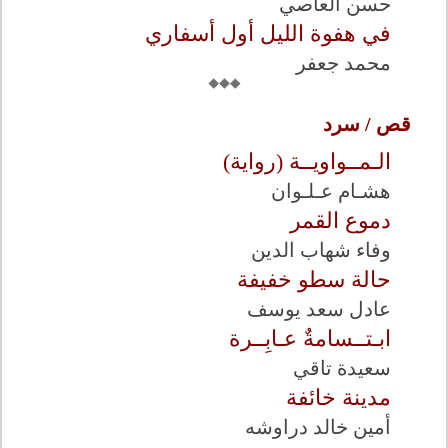
حسن العاصي
في هفوة الليل أول أسفاري
محمد جعفر
قص / سرد
الـمــواويــة (رواية)
هشـام عـلـوان
دموع القمر
وفاء شهاب الدين
حالة سطو خفيفة
عادل سعد يوسف
ابـتــسامةٌ عـابِــرة
سعيدة تاقي
مدينة خائفة
أمين خالد دراوشه