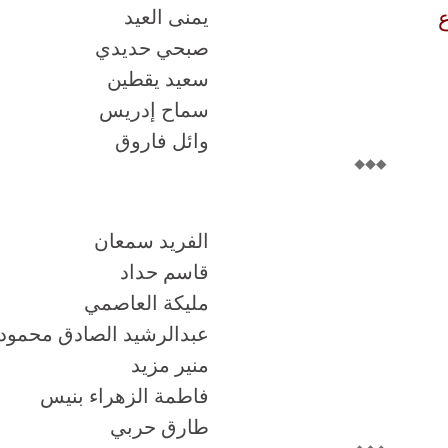
ع
يمنى العيد
صبحي حديدي
سعيد يقطين
سماح إدريس
وائل فاروق
الفريد سمعان
قاسم حداد
مليكة العاصمي
عبدالرشيد الصادق محمود
منير مزيد
فاطمة الزهراء بنيس
طارق حربي