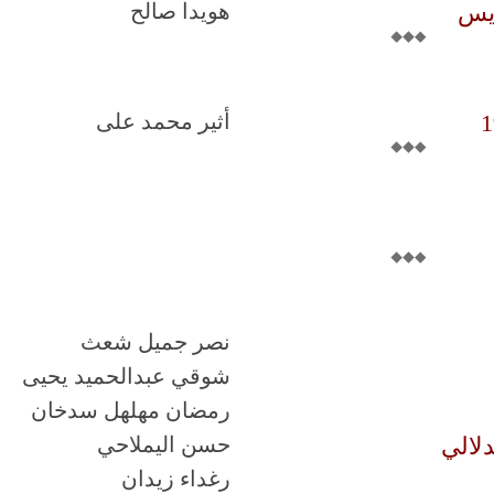
ايس
هويدا صالح
أثير محمد على
نصر جميل شعث
شوقي عبدالحميد يحيى
رمضان مهلهل سدخان
لالي
حسن اليملاحي
رغداء زيدان