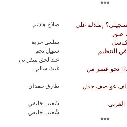
سجيلي؟ إطلالة علي
صلاح هاشم
ا صور
كـاسل
سلمى حربة
في التنظيم
سهيل نجم
عبدالحق ميفراني
الجائزة العالمية للرواية العربية IPAF نحو عصر من
غيث سالم
تخلف عواصف جدل
طارق حمدان
العربي
شُعيب حَليفي
شُعيب حَليفي