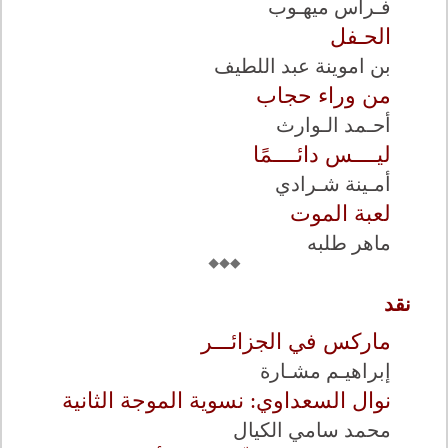
فـراس ميهـوب
الحـفل
بن اموينة عبد اللطيف
من وراء حجاب
أحـمد الـوارث
ليــــس دائــــمًا
أمـينة شـرادي
لعبة الموت
ماهر طلبه
نقد
ماركس في الجزائـــر
إبراهيـم مشـارة
نوال السعداوي: نسوية الموجة الثانية
محمد سامي الكيال