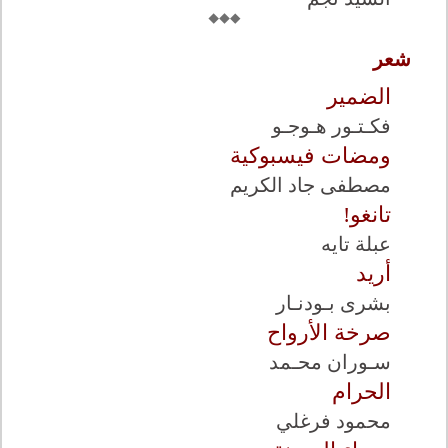
شعر
الضمير
فكـتـور هـوجـو
ومضات فيسبوكية
مصطفى جاد الكريم
تانغو!
عبلة تايه
أريد
بشرى بـودنـار
صرخة الأرواح
سـوران محـمد
الحرام
محمود فرغلي