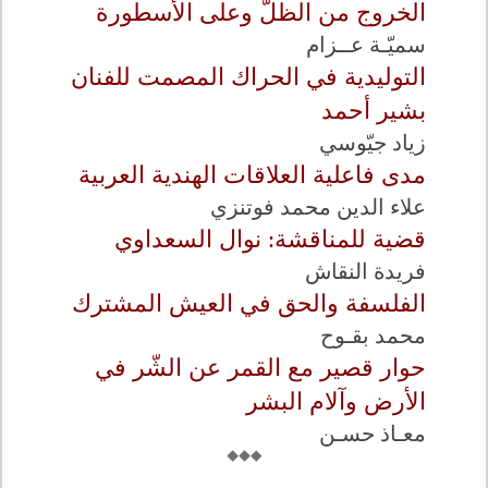
الخروج من الظلّ وعلى الأسطورة
سميّـة عــزام
التوليدية في الحراك المصمت للفنان
بشير أحمد
زياد جيّوسي
مدى فاعلية العلاقات الهندية العربية
علاء الدين محمد فوتنزي
قضية للمناقشة: نوال السعداوي
فريدة النقاش
الفلسفة والحق في العيش المشترك
محمد بقـوح
حوار قصير مع القمر عن الشّر في
الأرض وآلام البشر
معـاذ حسـن