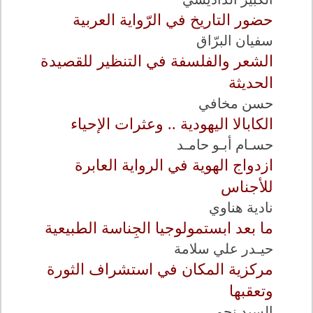
حضور التاريخ في الرّواية العربية
سفيان البرّاق
الشعر والفلسفة في التنظير للقصيدة
الحديثة
حسن مخافي
الكابالا اليهودية .. وعثرات الإحياء
حسـام أبـو حامـد
ازدواج الهوية في الرواية العابرة
للأجناس
نادية هناوي
ما بعد ابستمولوجيا الجِناسة الطبيعية
حيـدر علي سلامة
مركزية المكان في استشراف الثورة
وتعقبها
السيد نجم