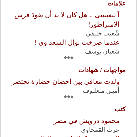
علامات
آ بنعيسى .. هل كان لا بد أن تقودَ فرسَ
الامبراطور!
شُعيب حَليفي
عندما صرخت نوال السعداوي !
شعبان يوسف
مواجهات / شهادات
ولدت معافى بين أحضان حضارة تحتضر
أميـن مـعلـوف
كتب
محمود درويش في مصر
عزت القمحاوي